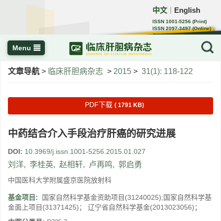
中文
English
｜
ISSN 1001-5256 (Print)
ISSN 2097-3497 (Online)
CN 22-1108/R
Menu
文章导航
>
临床肝胆病杂志
>
2015
>
31(1): 118-122
PDF下载
( 1791 KB)
中药结合介入手段治疗肝癌的研究进展
DOI:
10.3969/j.issn.1001-5256.2015.01.027
刘洋
,
李桂英
,
赵相轩
,
卢再鸣
,
郭启勇
中国医科大学附属盛京医院放射科
基金项目:
国家自然科学基金资助项目(31240025);国家自然科学基
金面上项目(31371425)； 辽宁省自然科学基金(2013023056)；