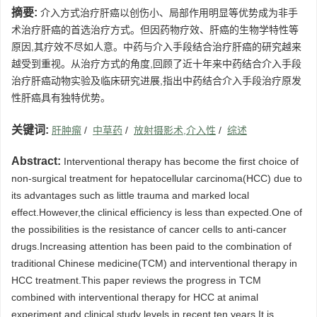
摘要:
介入方式治疗肝癌以创伤小、局部作用明显等优势成为非手
术治疗肝癌的首选治疗方式。但因药物疗效、肝癌的生物学特性等
原因,其疗效不尽如人意。中药与介入手段结合治疗肝癌的研究越来
越受到重视。从治疗方式的角度,回顾了近十年来中药结合介入手段
治疗肝癌动物实验及临床研究进展,指出中药结合介入手段治疗原发
性肝癌具有独特优势。
关键词:
肝肿瘤
/
中草药
/
放射摄影术,介入性
/
综述
Abstract:
Interventional therapy has become the first choice of
non-surgical treatment for hepatocellular carcinoma(HCC) due to
its advantages such as little trauma and marked local
effect.However,the clinical efficiency is less than expected.One of
the possibilities is the resistance of cancer cells to anti-cancer
drugs.Increasing attention has been paid to the combination of
traditional Chinese medicine(TCM) and interventional therapy in
HCC treatment.This paper reviews the progress in TCM
combined with interventional therapy for HCC at animal
experiment and clinical study levels in recent ten years.It is