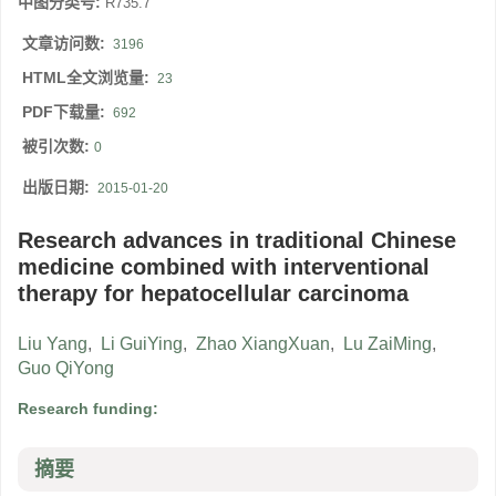
中图分类号:
R735.7
文章访问数:
3196
HTML全文浏览量:
23
PDF下载量:
692
被引次数:
0
出版日期:
2015-01-20
Research advances in traditional Chinese
medicine combined with interventional
therapy for hepatocellular carcinoma
Liu Yang
,
Li GuiYing
,
Zhao XiangXuan
,
Lu ZaiMing
,
Guo QiYong
Research funding:
摘要