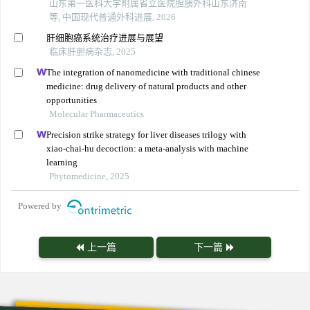
山东第一医科大学附属省立医院胆胰外科山东济南
等, 中国现代普通外科进展, 2026
肝细胞癌系统治疗进展与展望
临床肝胆病杂志, 2025
The integration of nanomedicine with traditional chinese
medicine: drug delivery of natural products and other
opportunities
Molecular Pharmaceutics
Precision strike strategy for liver diseases trilogy with
xiao-chai-hu decoction: a meta-analysis with machine
learning
Phytomedicine, 2025
Powered by
上一篇
下一篇