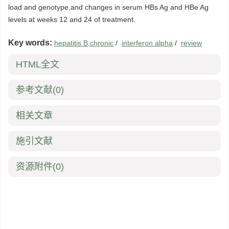
load and genotype,and changes in serum HBs Ag and HBe Ag
levels at weeks 12 and 24 of treatment.
Key words:
hepatitis B,chronic
/
interferon alpha
/
review
HTML全文
参考文献
(0)
相关文章
施引文献
资源附件
(0)