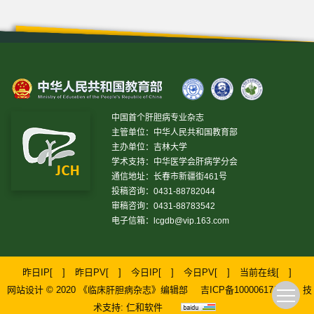
中国首个肝胆病专业杂志
主管单位：中华人民共和国教育部
主办单位：吉林大学
学术支持：中华医学会肝病学分会
通信地址：长春市新疆街461号
投稿咨询：0431-88782044
审稿咨询：0431-88783542
电子信箱：
lcgdb@vip.163.com
昨日IP[
]
昨日PV[
]
今日IP[
]
今日PV[
]
当前在线[
]
网站设计 © 2020 《临床肝胆病杂志》编辑部
吉ICP备10000617号-1
技
术支持:
仁和软件