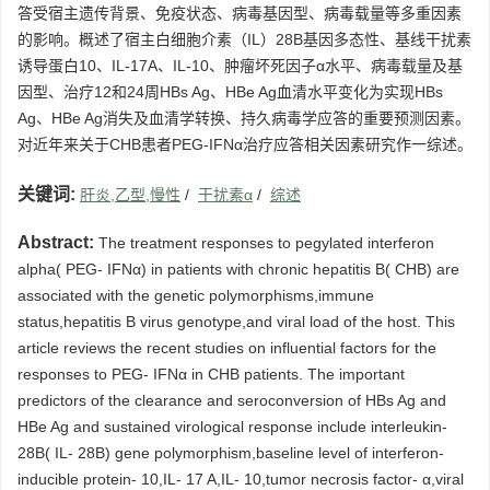
答受宿主遗传背景、免疫状态、病毒基因型、病毒载量等多重因素
的影响。概述了宿主白细胞介素（IL）28B基因多态性、基线干扰素
诱导蛋白10、IL-17A、IL-10、肿瘤坏死因子α水平、病毒载量及基
因型、治疗12和24周HBs Ag、HBe Ag血清水平变化为实现HBs
Ag、HBe Ag消失及血清学转换、持久病毒学应答的重要预测因素。
对近年来关于CHB患者PEG-IFNα治疗应答相关因素研究作一综述。
关键词:
肝炎,乙型,慢性
/
干扰素α
/
综述
Abstract:
The treatment responses to pegylated interferon
alpha( PEG- IFNα) in patients with chronic hepatitis B( CHB) are
associated with the genetic polymorphisms,immune
status,hepatitis B virus genotype,and viral load of the host. This
article reviews the recent studies on influential factors for the
responses to PEG- IFNα in CHB patients. The important
predictors of the clearance and seroconversion of HBs Ag and
HBe Ag and sustained virological response include interleukin-
28B( IL- 28B) gene polymorphism,baseline level of interferon-
inducible protein- 10,IL- 17 A,IL- 10,tumor necrosis factor- α,viral