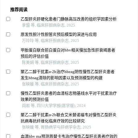
推荐阅读
乙型肝炎肝硬化患者门静脉高压改善的组织学因素分析
李盟 等, 临床肝胆病杂志, 2025
原发性胆汁性胆管炎预后模型的演进与应用
万玲玲 等, 临床肝胆病杂志, 2025
甲胎蛋白联合前白蛋白对hbv相关慢加急性肝衰竭患者
预后的评估价值
陈美娟 等, 临床肝胆病杂志, 2025
聚乙二醇干扰素α-2b治疗hbeag阴性慢性乙型肝炎患者
发生hbsag清除的影响因素以及预测模型的构建
张映媛 等, 临床肝胆病杂志, 2025
慢性乙型肝炎患者的血清标志物基线水平对干扰素治疗
效果的预测价值
阎岩 等, 四川大学学报(医学版), 2024
聚乙二醇干扰素α-2b联合艾米替诺福韦对慢性乙型肝炎
抗病毒抗纤维化临床疗效的比较研究
张映媛 等, 胃肠病学与肝病学杂志, 2025
血清hbv rna预测恩替卡韦治疗慢性乙型肝炎患者疗效的