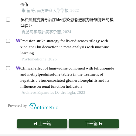
价值
朱 莹 等, 南方医科大学学报, 2022
多种预测抗病毒治疗hbv感染患者进展为肝细胞癌的模
型验证
胃肠病学与肝病学杂志, 2024
Precision strike strategy for liver diseases trilogy with
xiao-chai-hu decoction: a meta-analysis with machine
learning
Phytomedicine, 2025
Clinical effect of lamivudine combined with leflunomide
and methylprednisolone tablets in the treatment of
hepatitis b virus-associated glomerulonephritis and its
influence on renal function indicators
Archivos Espanoles De Urologia, 2023
Powered by
上一篇
下一篇