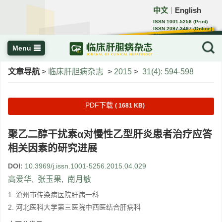
中文
English
｜
ISSN 1001-5256 (Print)
ISSN 2097-3497 (Online)
CN 22-1108/R
Menu
文章导航
>
临床肝胆病杂志
>
2015
>
31(4): 594-598
PDF下载
( 1681 KB)
聚乙二醇干扰素α对慢性乙型肝炎患者治疗应答
相关因素的研究进展
DOI:
10.3969/j.issn.1001-5256.2015.04.029
高爱华
,
张玉果
,
南月敏
1. 沧州市传染病医院肝病一科
2. 河北医科大学第三医院中西医结合肝病科