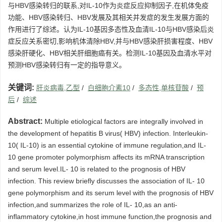
与HBV感染转归的联系,对IL-10作为炎症反应抑制因子,在机体免疫
功能、HBV感染转归、HBV发展及其相关并发症的发生发展方面的
作用进行了综述。认为IL-10基因多态性及血清IL-10与HBV感染后炎
症反应关系密切,影响机体清除HBV,并与HBV感染肝损害程度、HBV
感染肝硬化、HBV相关肝细胞癌有关。检测IL-10基因及血清水平对
预测HBV感染转归有一定的指导意义。
关键词:
肝炎病毒,乙型
/
白细胞介素10
/
多态性,单核苷酸
/
预
后
/
综述
Abstract:
Multiple etiological factors are integrally involved in
the development of hepatitis B virus( HBV) infection. Interleukin-
10( IL-10) is an essential cytokine of immune regulation,and IL-
10 gene promoter polymorphism affects its mRNA transcription
and serum level.IL- 10 is related to the prognosis of HBV
infection. This review briefly discusses the association of IL- 10
gene polymorphism and its serum level with the prognosis of HBV
infection,and summarizes the role of IL- 10,as an anti-
inflammatory cytokine,in host immune function,the prognosis and