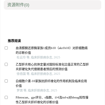
资源附件
(0)
推荐阅读
血清醛酮还原酶家族1成员b10（akr1b10）对肝细胞癌
的诊断价值
杜云玲 等, 临床肝胆病杂志, 2025
乙型肝炎核心抗体定量对国际标准化比值正常的乙型肝
炎肝硬化失代偿期患者预后的预测价值
徐佰国 等, 临床肝胆病杂志, 2025
白细胞介素-10家族抗肝纤维化的作用机制及临床应用
价值
罗琪 等, 临床肝胆病杂志, 2025
Fibroscan、gpr评分、s指数、il-6及tnf-α对hbeag阳性慢
性乙型肝炎肝纤维化的诊断价值