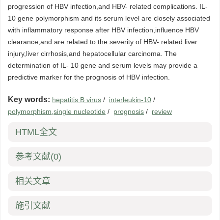
progression of HBV infection,and HBV- related complications. IL-
10 gene polymorphism and its serum level are closely associated
with inflammatory response after HBV infection,influence HBV
clearance,and are related to the severity of HBV- related liver
injury,liver cirrhosis,and hepatocellular carcinoma. The
determination of IL- 10 gene and serum levels may provide a
predictive marker for the prognosis of HBV infection.
Key words:
hepatitis B virus
/
interleukin-10
/
polymorphism,single nucleotide
/
prognosis
/
review
HTML全文
参考文献
(0)
相关文章
施引文献