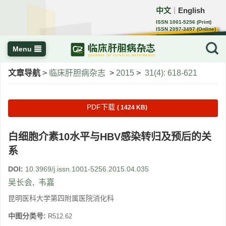
中文
English
｜
ISSN 1001-5256 (Print)
ISSN 2097-3497 (Online)
CN 22-1108/R
Menu
文章导航
>
临床肝胆病杂志
>
2015
>
31(4): 618-621
PDF下载
( 1424 KB)
白细胞介素10水平与HBV感染转归及预后的关
系
DOI:
10.3969/j.issn.1001-5256.2015.04.035
吴长会
,
韦嘉
昆明医科大学第四附属医院消化科
中图分类号:
R512.62