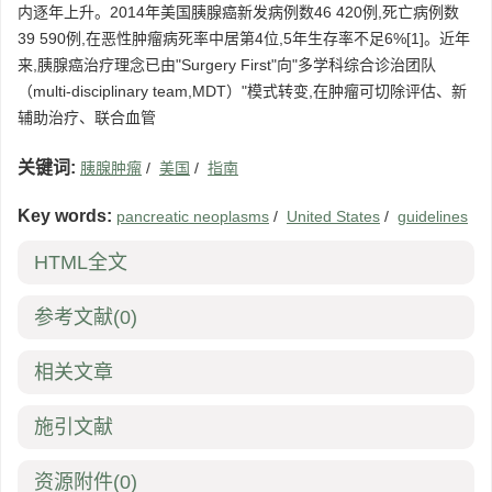
内逐年上升。2014年美国胰腺癌新发病例数46 420例,死亡病例数
39 590例,在恶性肿瘤病死率中居第4位,5年生存率不足6%[1]。近年
来,胰腺癌治疗理念已由"Surgery First"向"多学科综合诊治团队
（multi-disciplinary team,MDT）"模式转变,在肿瘤可切除评估、新
辅助治疗、联合血管
关键词:
胰腺肿瘤
/
美国
/
指南
Key words:
pancreatic neoplasms
/
United States
/
guidelines
HTML全文
参考文献
(0)
相关文章
施引文献
资源附件
(0)