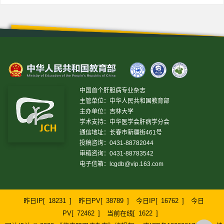
中国首个肝胆病专业杂志
主管单位：中华人民共和国教育部
主办单位：吉林大学
学术支持：中华医学会肝病学分会
通信地址：长春市新疆街461号
投稿咨询：0431-88782044
审稿咨询：0431-88783542
电子信箱：
lcgdb@vip.163.com
昨日IP[
18231
]
昨日PV[
38789
]
今日IP[
16762
]
今日
PV[
72462
]
当前在线[
1622
]