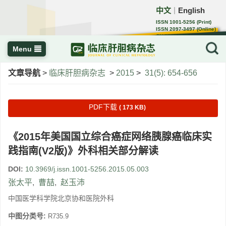
中文
English
｜
ISSN 1001-5256 (Print)
ISSN 2097-3497 (Online)
CN 22-1108/R
Menu
文章导航
>
临床肝胆病杂志
>
2015
>
31(5): 654-656
PDF下载
( 173 KB)
《2015年美国国立综合癌症网络胰腺癌临床实
践指南(V2版)》外科相关部分解读
DOI:
10.3969/j.issn.1001-5256.2015.05.003
张太平
,
曹喆
,
赵玉沛
中国医学科学院北京协和医院外科
中图分类号:
R735.9