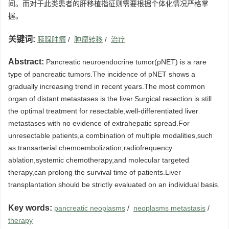
间。而对于此类患者的肝移植指征则需要根据个体化情况严格掌
握。
关键词:
胰腺肿瘤
/
肿瘤转移
/
治疗
Abstract:
Pancreatic neuroendocrine tumor(pNET) is a rare
type of pancreatic tumors.The incidence of pNET shows a
gradually increasing trend in recent years.The most common
organ of distant metastases is the liver.Surgical resection is still
the optimal treatment for resectable,well-differentiated liver
metastases with no evidence of extrahepatic spread.For
unresectable patients,a combination of multiple modalities,such
as transarterial chemoembolization,radiofrequency
ablation,systemic chemotherapy,and molecular targeted
therapy,can prolong the survival time of patients.Liver
transplantation should be strictly evaluated on an individual basis.
Key words:
pancreatic neoplasms
/
neoplasms metastasis
/
therapy