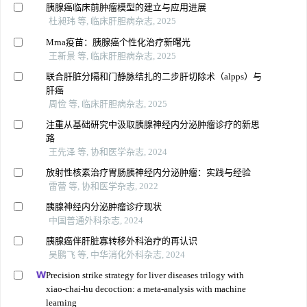
胰腺癌临床前肿瘤模型的建立与应用进展
杜昶玮 等, 临床肝胆病杂志, 2025
Mrna疫苗：胰腺癌个性化治疗新曙光
王新景 等, 临床肝胆病杂志, 2025
联合肝脏分隔和门静脉结扎的二步肝切除术（alpps）与
肝癌
周俭 等, 临床肝胆病杂志, 2025
注重从基础研究中汲取胰腺神经内分泌肿瘤诊疗的新思
路
王先泽 等, 协和医学杂志, 2024
放射性核素治疗胃肠胰神经内分泌肿瘤：实践与经验
雷蕾 等, 协和医学杂志, 2022
胰腺神经内分泌肿瘤诊疗现状
中国普通外科杂志, 2024
胰腺癌伴肝脏寡转移外科治疗的再认识
吴鹏飞 等, 中华消化外科杂志, 2024
Precision strike strategy for liver diseases trilogy with
xiao-chai-hu decoction: a meta-analysis with machine
learning