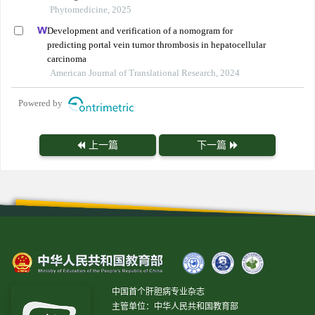
Phytomedicine, 2025
Development and verification of a nomogram for
predicting portal vein tumor thrombosis in hepatocellular
carcinoma
American Journal of Translational Research, 2024
Powered by
上一篇
下一篇
中国首个肝胆病专业杂志
主管单位：中华人民共和国教育部