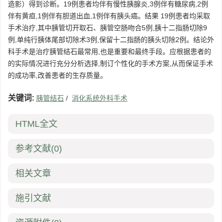
造影）得到诊断。19例患者均伴有慢性胰腺炎,3例伴有糖尿病,2例
伴有黄疸,1例伴有胆道出血,1例伴有胰头癌。结果 19例患者均采取
手术治疗,其中胰管切开取石、胰管空肠吻合5例,胰十二指肠切除9
例,单纯行胰体尾部切除术3例,保留十二指肠的胰头切除2例。结论外
科手术是治疗胰管结石最常用,也是重要和最终手段。应根据患者的
的实际情况进行充分分析选择,制订个性化的手术方案,从而保证手术
的成功率,改善患者的生存质量。
关键词:
胰管结石
/
消化系统外科手术
HTML全文
参考文献
(0)
相关文章
施引文献