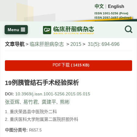
中文
English
｜
ISSN 1001-5256 (Print)
ISSN 2097-3497 (Online)
CN 22-1108/R
Menu
文章导航
>
临床肝胆病杂志
>
2015
>
31(5): 694-696
PDF下载
( 1415 KB)
19例胰管结石手术经验探析
DOI:
10.3969/j.issn.1001-5256.2015.05.015
张亚辉
,
易竹君
,
龚建平
,
熊彬
1. 重庆荣昌县中医院外二科
2. 重庆医科大学附属第二医院肝胆外科
中图分类号:
R657.5