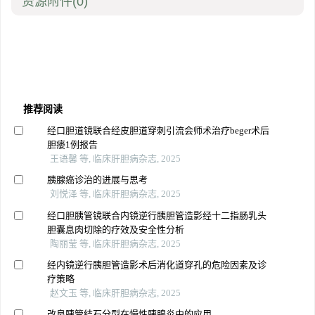
资源附件
(0)
推荐阅读
经口胆道镜联合经皮胆道穿刺引流会师术治疗beger术后
胆瘘1例报告
王语馨 等, 临床肝胆病杂志, 2025
胰腺癌诊治的进展与思考
刘悦泽 等, 临床肝胆病杂志, 2025
经口胆胰管镜联合内镜逆行胰胆管造影经十二指肠乳头
胆囊息肉切除的疗效及安全性分析
陶丽莹 等, 临床肝胆病杂志, 2025
经内镜逆行胰胆管造影术后消化道穿孔的危险因素及诊
疗策略
赵文玉 等, 临床肝胆病杂志, 2025
改良胰管结石分型在慢性胰腺炎中的应用