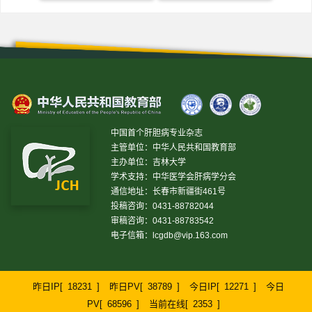
中国首个肝胆病专业杂志
主管单位：中华人民共和国教育部
主办单位：吉林大学
学术支持：中华医学会肝病学分会
通信地址：长春市新疆街461号
投稿咨询：0431-88782044
审稿咨询：0431-88783542
电子信箱：
lcgdb@vip.163.com
昨日IP[
18231
]
昨日PV[
38789
]
今日IP[
12271
]
今日
PV[
68596
]
当前在线[
2353
]