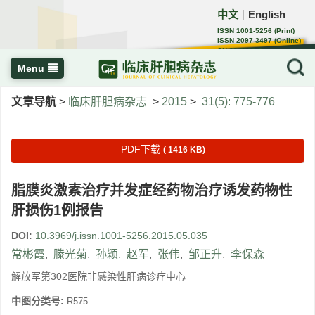
中文
English
｜
ISSN 1001-5256 (Print)
ISSN 2097-3497 (Online)
CN 22-1108/R
Menu
文章导航
>
临床肝胆病杂志
>
2015
>
31(5): 775-776
PDF下载
( 1416 KB)
脂膜炎激素治疗并发症经药物治疗诱发药物性
肝损伤1例报告
DOI:
10.3969/j.issn.1001-5256.2015.05.035
常彬霞
,
滕光菊
,
孙颖
,
赵军
,
张伟
,
邹正升
,
李保森
解放军第302医院非感染性肝病诊疗中心
中图分类号:
R575