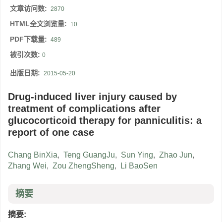
文章访问数:
2870
HTML全文浏览量:
10
PDF下载量:
489
被引次数:
0
出版日期:
2015-05-20
Drug-induced liver injury caused by
treatment of complications after
glucocorticoid therapy for panniculitis: a
report of one case
Chang BinXia
,
Teng GuangJu
,
Sun Ying
,
Zhao Jun
,
Zhang Wei
,
Zou ZhengSheng
,
Li BaoSen
摘要
摘要: