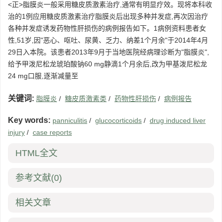
<正>脂膜炎一般采用糖皮质激素治疗,通常有明显疗效。现将本科收
治的1例应用糖皮质激素治疗脂膜炎后出现多种并发症,再次因治疗
各种并发症诱发药物性肝损伤的病例报告如下。1病例资料患者女
性,51岁,因"恶心、呕吐、尿黄、乏力、纳差1个月余"于2014年4月
29日入本院。该患者2013年9月于当地医院经病理诊断为"脂膜炎",
给予甲泼尼松龙琥珀酸钠60 mg静滴1个月余后,改为甲基泼尼松龙
24 mg口服,逐渐减量至
关键词:
脂膜炎
/
糖皮质激素类
/
药物性肝损伤
/
病例报告
Key words:
panniculitis
/
glucocorticoids
/
drug induced liver
injury
/
case reports
HTML全文
参考文献
(0)
相关文章