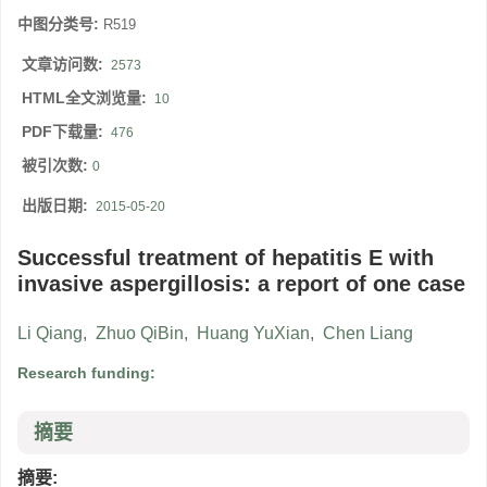
中图分类号:
R519
文章访问数:
2573
HTML全文浏览量:
10
PDF下载量:
476
被引次数:
0
出版日期:
2015-05-20
Successful treatment of hepatitis E with
invasive aspergillosis: a report of one case
Li Qiang
,
Zhuo QiBin
,
Huang YuXian
,
Chen Liang
Research funding:
摘要
摘要: