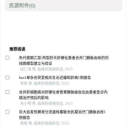
资源附件
(0)
推荐阅读
失代偿期乙型/丙型肝炎肝硬化患者合并门静脉血栓的列
线图模型建立与验证
田仁海 等, 临床肝胆病杂志, 2025
Iars1单杂合突变相关生长迟缓和肝病1例报告
李阳 等, 临床肝胆病杂志, 2025
合并肝细胞癌对肝硬化食管胃静脉曲张出血患者急诊内
镜治疗预后的影响
朱小琴 等, 临床肝胆病杂志, 2025
巨大自发性脾肾分流道栓塞联合抗凝治疗门静脉血栓1
例报告
黄菊 等, 临床肝胆病杂志, 2025