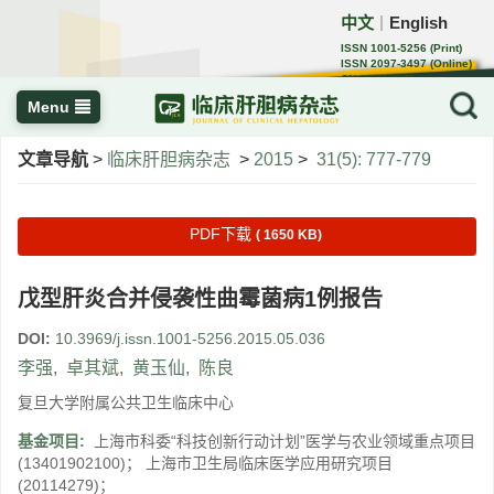
中文
English
｜
ISSN 1001-5256 (Print)
ISSN 2097-3497 (Online)
CN 22-1108/R
Menu
文章导航
>
临床肝胆病杂志
>
2015
>
31(5): 777-779
PDF下载
( 1650 KB)
戊型肝炎合并侵袭性曲霉菌病1例报告
DOI:
10.3969/j.issn.1001-5256.2015.05.036
李强
,
卓其斌
,
黄玉仙
,
陈良
复旦大学附属公共卫生临床中心
基金项目:
上海市科委“科技创新行动计划”医学与农业领域重点项目
(13401902100)； 上海市卫生局临床医学应用研究项目
(20114279)；