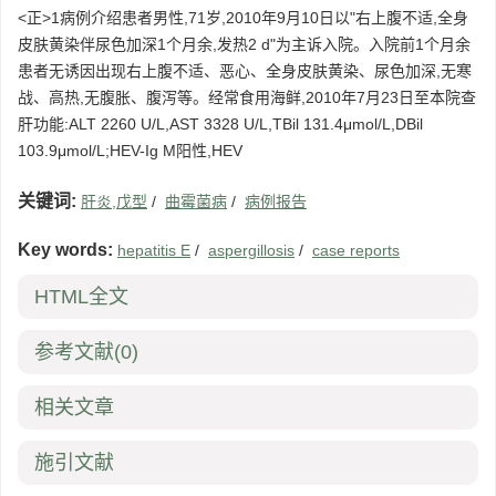
<正>1病例介绍患者男性,71岁,2010年9月10日以"右上腹不适,全身
皮肤黄染伴尿色加深1个月余,发热2 d"为主诉入院。入院前1个月余
患者无诱因出现右上腹不适、恶心、全身皮肤黄染、尿色加深,无寒
战、高热,无腹胀、腹泻等。经常食用海鲜,2010年7月23日至本院查
肝功能:ALT 2260 U/L,AST 3328 U/L,TBil 131.4μmol/L,DBil
103.9μmol/L;HEV-Ig M阳性,HEV
关键词:
肝炎,戊型
/
曲霉菌病
/
病例报告
Key words:
hepatitis E
/
aspergillosis
/
case reports
HTML全文
参考文献
(0)
相关文章
施引文献