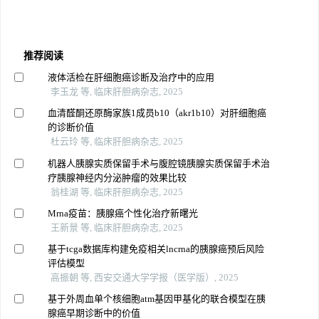
推荐阅读
液体活检在肝细胞癌诊断及治疗中的应用
李玉龙 等, 临床肝胆病杂志, 2025
血清醛酮还原酶家族1成员b10（akr1b10）对肝细胞癌
的诊断价值
杜云玲 等, 临床肝胆病杂志, 2025
机器人胰腺实质保留手术与腹腔镜胰腺实质保留手术治
疗胰腺神经内分泌肿瘤的效果比较
翁桂湖 等, 临床肝胆病杂志, 2025
Mrna疫苗：胰腺癌个性化治疗新曙光
王新景 等, 临床肝胆病杂志, 2025
基于tcga数据库构建免疫相关lncrna的胰腺癌预后风险
评估模型
高振朝 等, 西安交通大学学报（医学版）, 2025
基于外周血单个核细胞atm基因甲基化的联合模型在胰
腺癌早期诊断中的价值