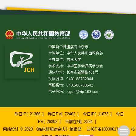
中国首个肝胆病专业杂志
主管单位：中华人民共和国教育部
主办单位：吉林大学
学术支持：中华医学会肝病学分会
通信地址：长春市新疆街461号
投稿咨询：0431-88782044
审稿咨询：0431-88783542
电子信箱：
lcgdb@vip.163.com
昨日IP[
21366
]
昨日PV[
72462
]
今日IP[
11673
]
今日
PV[
26302
]
当前在线[
2324
]
网站设计 © 2020 《临床肝胆病杂志》编辑部
吉ICP备10000617号-1
技