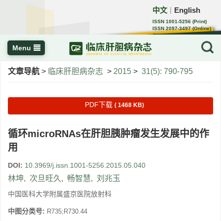
中文
English
｜
ISSN 1001-5256 (Print)
ISSN 2097-3497 (Online)
CN 22-1108/R
Menu
文章导航
>
临床肝胆病杂志
>
2015
>
31(5): 790-795
PDF下载
( 1468 KB)
循环microRNAs在肝胆胰肿瘤发生发展中的作
用
DOI:
10.3969/j.issn.1001-5256.2015.05.040
林坤
,
次旦旺久
,
畅智慧
,
刘兆玉
中国医科大学附属盛京医院放射科
中图分类号:
R735;R730.44