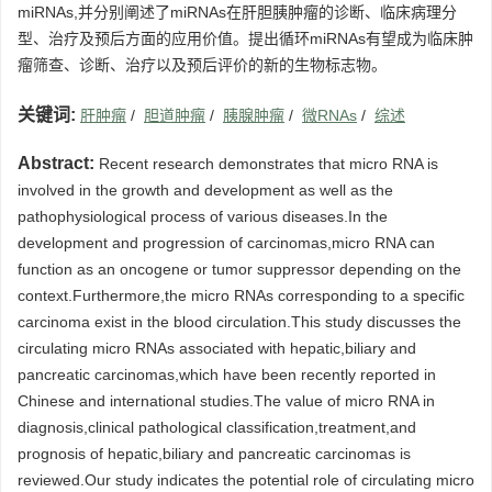
miRNAs,并分别阐述了miRNAs在肝胆胰肿瘤的诊断、临床病理分
型、治疗及预后方面的应用价值。提出循环miRNAs有望成为临床肿
瘤筛查、诊断、治疗以及预后评价的新的生物标志物。
关键词:
肝肿瘤
/
胆道肿瘤
/
胰腺肿瘤
/
微RNAs
/
综述
Abstract:
Recent research demonstrates that micro RNA is
involved in the growth and development as well as the
pathophysiological process of various diseases.In the
development and progression of carcinomas,micro RNA can
function as an oncogene or tumor suppressor depending on the
context.Furthermore,the micro RNAs corresponding to a specific
carcinoma exist in the blood circulation.This study discusses the
circulating micro RNAs associated with hepatic,biliary and
pancreatic carcinomas,which have been recently reported in
Chinese and international studies.The value of micro RNA in
diagnosis,clinical pathological classification,treatment,and
prognosis of hepatic,biliary and pancreatic carcinomas is
reviewed.Our study indicates the potential role of circulating micro