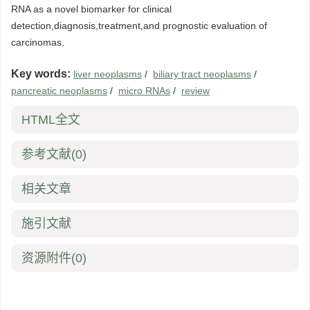
RNA as a novel biomarker for clinical
detection,diagnosis,treatment,and prognostic evaluation of
carcinomas.
Key words:
liver neoplasms
/
biliary tract neoplasms
/
pancreatic neoplasms
/
micro RNAs
/
review
HTML全文
参考文献
(0)
相关文章
施引文献
资源附件
(0)