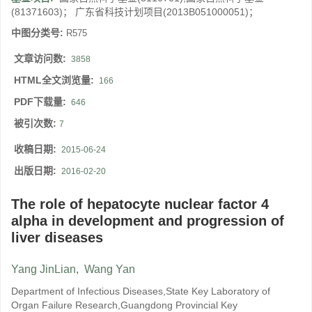
(81371603)； 广东省科技计划项目(2013B051000051)；
中图分类号:
R575
文章访问数:
3858
HTML全文浏览量:
166
PDF下载量:
646
被引次数:
7
收稿日期:
2015-06-24
出版日期:
2016-02-20
The role of hepatocyte nuclear factor 4
alpha in development and progression of
liver diseases
Yang JinLian
,
Wang Yan
Department of Infectious Diseases,State Key Laboratory of
Organ Failure Research,Guangdong Provincial Key