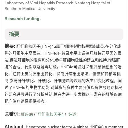
Laboratory of Viral Hepatitis Research,Nanfang Hospital of
Southern Medical University
Research funding:
摘要
摘要:
肝细胞核因子(HNF)4α属于细胞核受体超家族成员,在分化成
熟的肝细胞中高表达。HNF4α在转录水平上调控肝脏特异基因的表
达,促进肝细胞的发育和分化,参与肝细胞极性的建立和维持,增强肝
脏的合成、代谢以及解毒功能。HNF4α可通过抑制肝星状细胞的活
化、逆转上皮间质细胞转化、抑制肝癌细胞增殖、侵袭和转移等机
制,参与肝纤维化、肝硬化、肝细胞癌等疾病的发生和变化过程。阐
述了HNF4α的生物学功能,对其参与多种主要肝脏疾病信号通路机制
的研究进展进行了分析总结,旨在为进一步发掘这一潜在的肝脏疾病
靶向治疗途径提供参考。
关键词:
肝疾病
/
肝细胞核因子4
/
综述
Abstract:
Hepatocyte nuclear factor 4 alpha( HNF4α),a member