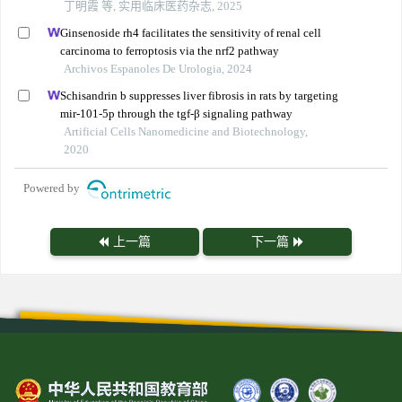
丁明霞 等, 实用临床医药杂志, 2025
Ginsenoside rh4 facilitates the sensitivity of renal cell
carcinoma to ferroptosis via the nrf2 pathway
Archivos Espanoles De Urologia, 2024
Schisandrin b suppresses liver fibrosis in rats by targeting
mir-101-5p through the tgf-β signaling pathway
Artificial Cells Nanomedicine and Biotechnology,
2020
Powered by
上一篇
下一篇