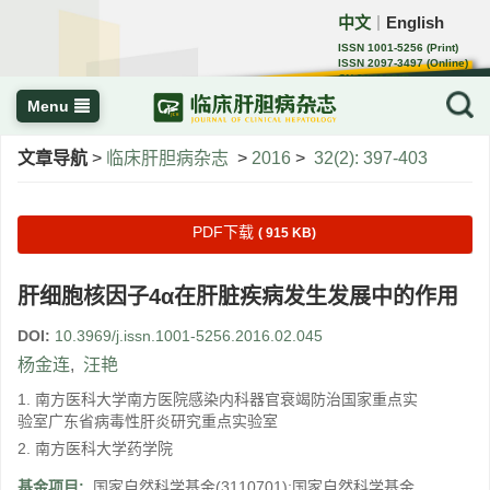
中文
English
｜
ISSN 1001-5256 (Print)
ISSN 2097-3497 (Online)
CN 22-1108/R
Menu
文章导航
>
临床肝胆病杂志
>
2016
>
32(2): 397-403
PDF下载
( 915 KB)
肝细胞核因子4α在肝脏疾病发生发展中的作用
DOI:
10.3969/j.issn.1001-5256.2016.02.045
杨金连
,
汪艳
1. 南方医科大学南方医院感染内科器官衰竭防治国家重点实
验室广东省病毒性肝炎研究重点实验室
2. 南方医科大学药学院
基金项目:
国家自然科学基金(3110701);国家自然科学基金