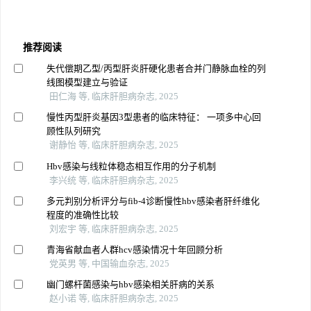
推荐阅读
失代偿期乙型/丙型肝炎肝硬化患者合并门静脉血栓的列
线图模型建立与验证
田仁海 等, 临床肝胆病杂志, 2025
慢性丙型肝炎基因3型患者的临床特征： 一项多中心回
顾性队列研究
谢静怡 等, 临床肝胆病杂志, 2025
Hbv感染与线粒体稳态相互作用的分子机制
李兴统 等, 临床肝胆病杂志, 2025
多元判别分析评分与fib-4诊断慢性hbv感染者肝纤维化
程度的准确性比较
刘宏宇 等, 临床肝胆病杂志, 2025
青海省献血者人群hcv感染情况十年回顾分析
党英男 等, 中国输血杂志, 2025
幽门螺杆菌感染与hbv感染相关肝病的关系
赵小诺 等, 临床肝胆病杂志, 2025