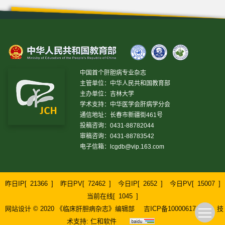
中国首个肝胆病专业杂志
主管单位：中华人民共和国教育部
主办单位：吉林大学
学术支持：中华医学会肝病学分会
通信地址：长春市新疆街461号
投稿咨询：0431-88782044
审稿咨询：0431-88783542
电子信箱：
lcgdb@vip.163.com
昨日IP[
21366
]
昨日PV[
72462
]
今日IP[
2652
]
今日PV[
15007
]
当前在线[
1045
]
网站设计 © 2020 《临床肝胆病杂志》编辑部
吉ICP备10000617号-1
技
术支持:
仁和软件