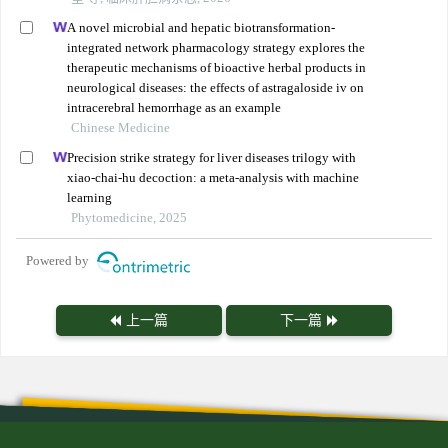
A novel microbial and hepatic biotransformation-
integrated network pharmacology strategy explores the
therapeutic mechanisms of bioactive herbal products in
neurological diseases: the effects of astragaloside iv on
intracerebral hemorrhage as an example
Chinese Medicine
Precision strike strategy for liver diseases trilogy with
xiao-chai-hu decoction: a meta-analysis with machine
learning
Phytomedicine, 2025
Powered by
上一篇
下一篇