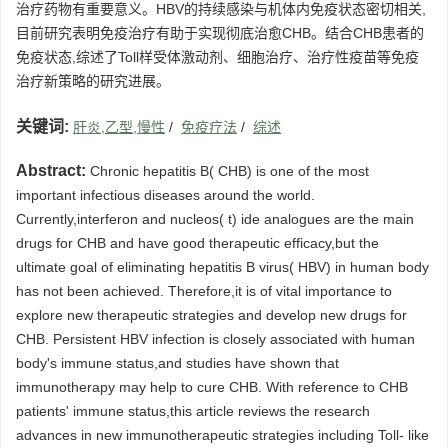
治疗药物有重要意义。HBV的持续感染与机体内免疫状态密切相关,
目前研究表明免疫治疗有助于实现彻底治愈CHB。结合CHB患者的
免疫状态,综述了Toll样受体激动剂、细胞治疗、治疗性疫苗等免疫
治疗新策略的研究进展。
关键词:
肝炎,乙型,慢性
/
免疫疗法
/
综述
Abstract:
Chronic hepatitis B( CHB) is one of the most
important infectious diseases around the world.
Currently,interferon and nucleos( t) ide analogues are the main
drugs for CHB and have good therapeutic efficacy,but the
ultimate goal of eliminating hepatitis B virus( HBV) in human body
has not been achieved. Therefore,it is of vital importance to
explore new therapeutic strategies and develop new drugs for
CHB. Persistent HBV infection is closely associated with human
body's immune status,and studies have shown that
immunotherapy may help to cure CHB. With reference to CHB
patients' immune status,this article reviews the research
advances in new immunotherapeutic strategies including Toll- like