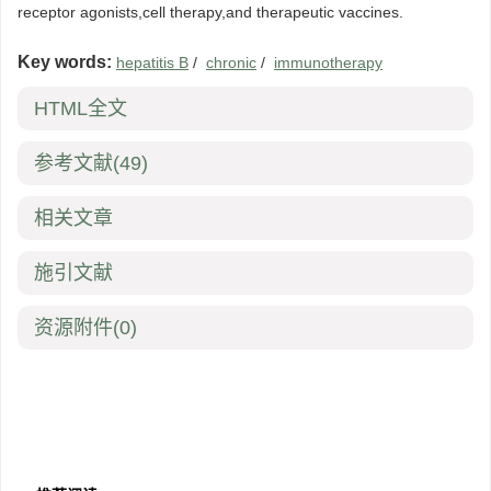
receptor agonists,cell therapy,and therapeutic vaccines.
Key words:
hepatitis B
/
chronic
/
immunotherapy
HTML全文
参考文献
(49)
相关文章
施引文献
资源附件
(0)