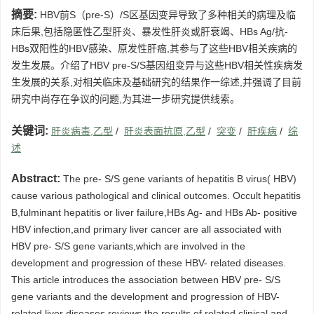
摘要:
HBV前S（pre-S）/S区基因变异导致了多种相关的病理及临
床后果,包括隐匿性乙型肝炎、暴发性肝炎或肝衰竭、HBs Ag/抗-
HBs双阳性的HBV感染、原发性肝癌,其参与了这些HBV相关疾病的
发生发展。介绍了HBV pre-S/S基因组变异与这些HBV相关性疾病发
生发展的关系,对相关临床及基础研究的结果作一综述,并强调了目前
研究中尚存在争议的问题,为其进一步研究提供线索。
关键词:
肝炎病毒,乙型
/
肝炎表面抗原,乙型
/
突变
/
肝疾病
/
综
述
Abstract:
The pre- S/S gene variants of hepatitis B virus( HBV)
cause various pathological and clinical outcomes. Occult hepatitis
B,fulminant hepatitis or liver failure,HBs Ag- and HBs Ab- positive
HBV infection,and primary liver cancer are all associated with
HBV pre- S/S gene variants,which are involved in the
development and progression of these HBV- related diseases.
This article introduces the association between HBV pre- S/S
gene variants and the development and progression of HBV-
related liver diseases,reviews the results of related clinical and