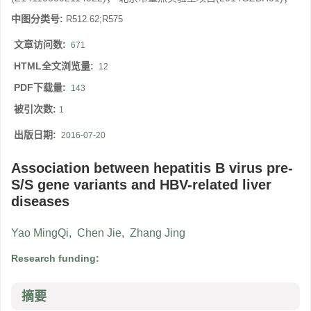
中图分类号:
R512.62;R575
文章访问数:
671
HTML全文浏览量:
12
PDF下载量:
143
被引次数:
1
出版日期:
2016-07-20
Association between hepatitis B virus pre-
S/S gene variants and HBV-related liver
diseases
Yao MingQi
,
Chen Jie
,
Zhang Jing
Research funding:
摘要