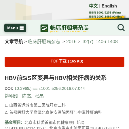
中文
English
｜
ISSN 1001-5256 (Print)
ISSN 2097-3497 (Online)
CN 22-1108/R
Menu
文章导航
>
临床肝胆病杂志
>
2016
>
32(7): 1406-1408
PDF下载
( 165 KB)
HBV前S/S区变异与HBV相关肝病的关系
DOI:
10.3969/j.issn.1001-5256.2016.07.044
姚明琦
,
陈杰
,
张晶
1. 山西省运城市第二医院肝病二科
2. 首都医科大学附属北京佑安医院丙肝与中毒性肝病科
基金项目:
北京市科委首都市民健康项目培育
(Z141100002114022)； 北京市重点实验室项目(2014GZBH01)；