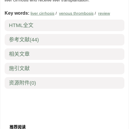
liver cirrhosis who receive liver transplantation.
Key words:
liver cirrhosis
/
venous thrombosis
/
review
HTML全文
参考文献
(44)
相关文章
施引文献
资源附件
(0)
推荐阅读