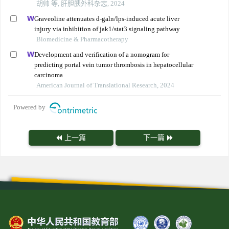
胡帅 等, 肝胆胰外科杂志, 2024
Graveoline attenuates d-galn/lps-induced acute liver
injury via inhibition of jak1/stat3 signaling pathway
Biomedicine & Pharmacotherapy
Development and verification of a nomogram for
predicting portal vein tumor thrombosis in hepatocellular
carcinoma
American Journal of Translational Research, 2024
Powered by
上一篇
下一篇