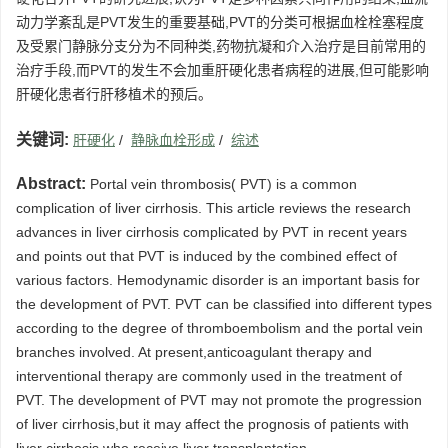
动力学紊乱是PVT发生的重要基础,PVT的分类可根据血栓栓塞程度
及受累门静脉分支分为不同种类,药物抗凝和介入治疗是目前常用的
治疗手段,而PVT的发生不会加重肝硬化患者病程的进展,但可能影响
肝硬化患者行肝移植术的预后。
关键词:
肝硬化
/
静脉血栓形成
/
综述
Abstract:
Portal vein thrombosis( PVT) is a common
complication of liver cirrhosis. This article reviews the research
advances in liver cirrhosis complicated by PVT in recent years
and points out that PVT is induced by the combined effect of
various factors. Hemodynamic disorder is an important basis for
the development of PVT. PVT can be classified into different types
according to the degree of thromboembolism and the portal vein
branches involved. At present,anticoagulant therapy and
interventional therapy are commonly used in the treatment of
PVT. The development of PVT may not promote the progression
of liver cirrhosis,but it may affect the prognosis of patients with