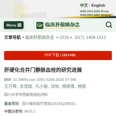
中文
English
｜
ISSN 1001-5256 (Print)
ISSN 2097-3497 (Online)
CN 22-1108/R
Menu
文章导航
>
临床肝胆病杂志
>
2016
>
32(7): 1409-1412
PDF下载
( 1523 KB)
肝硬化合并门静脉血栓的研究进展
DOI:
10.3969/j.issn.1001-5256.2016.07.045
王万琴
,
文茂瑶
,
凡小丽
,
沈怡
,
杨晓雪
,
杨丽
四川大学华西医院消化内科
基金项目:
四川省科技厅项目(2014SZ0002)；
中图分类号:
R575.2