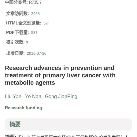
中图分类号:
R735.7
文章访问数:
2968
HTML全文浏览量:
52
PDF下载量:
537
被引次数:
9
出版日期:
2016-07-20
Research advances in prevention and
treatment of primary liver cancer with
metabolic agents
Liu Yan
,
Ye Nan
,
Gong JianPing
Research funding:
摘要