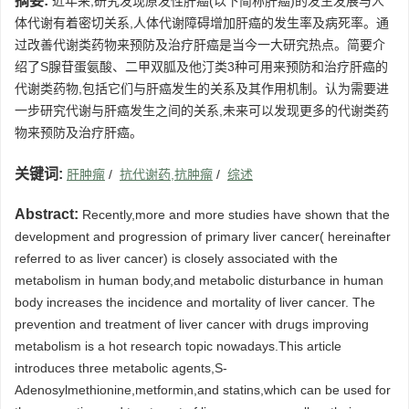
摘要:
近年来,研究发现原发性肝癌(以下简称肝癌)的发生发展与人
体代谢有着密切关系,人体代谢障碍增加肝癌的发生率及病死率。通
过改善代谢类药物来预防及治疗肝癌是当今一大研究热点。简要介
绍了S腺苷蛋氨酸、二甲双胍及他汀类3种可用来预防和治疗肝癌的
代谢类药物,包括它们与肝癌发生的关系及其作用机制。认为需要进
一步研究代谢与肝癌发生之间的关系,未来可以发现更多的代谢类药
物来预防及治疗肝癌。
关键词:
肝肿瘤
/
抗代谢药,抗肿瘤
/
综述
Abstract:
Recently,more and more studies have shown that the
development and progression of primary liver cancer( hereinafter
referred to as liver cancer) is closely associated with the
metabolism in human body,and metabolic disturbance in human
body increases the incidence and mortality of liver cancer. The
prevention and treatment of liver cancer with drugs improving
metabolism is a hot research topic nowadays.This article
introduces three metabolic agents,S-
Adenosylmethionine,metformin,and statins,which can be used for