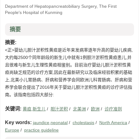
Department of Hepatopancreatobiliary Surgery, The First
People′s Hospital of Kunming
摘要
摘要:
<正>婴幼儿胆汁淤积性黄疸是近年来发病率逐年升高的婴幼儿疾病,
大约每2500个同年龄段的新生儿中就有1例胆汁淤积性黄疸患儿,并
且很难与新生儿生理性黄疸相鉴别。目前治疗婴幼儿胆汁淤积性黄
疸尚缺乏规范的诊疗方案,因此在最新研究以及临床经验积累的基础
上,北美小儿胃肠病、肝病和营养学会同欧洲儿科胃肠病、肝病和营
养学会联合提出了2016年关于婴幼儿胆汁淤积性黄疸的诊疗评估指
南。该指南包括四大部分:
关键词:
黄疸,新生儿
/
胆汁淤积
/
北美洲
/
欧洲
/
诊疗准则
Key words:
jaundice,neonatal
/
cholestasis
/
North America
/
Europe
/
practice guideline