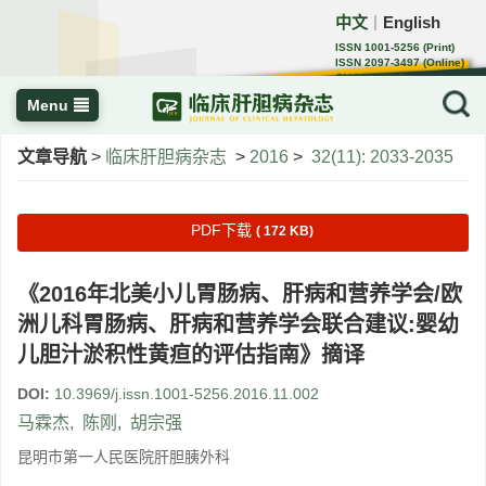
中文
English
｜
ISSN 1001-5256 (Print)
ISSN 2097-3497 (Online)
CN 22-1108/R
Menu
文章导航
>
临床肝胆病杂志
>
2016
>
32(11): 2033-2035
PDF下载
( 172 KB)
《2016年北美小儿胃肠病、肝病和营养学会/欧
洲儿科胃肠病、肝病和营养学会联合建议:婴幼
儿胆汁淤积性黄疸的评估指南》摘译
DOI:
10.3969/j.issn.1001-5256.2016.11.002
马霖杰
,
陈刚
,
胡宗强
昆明市第一人民医院肝胆胰外科