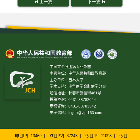
上一篇
下一篇
中国首个肝胆病专业杂志
主管单位：中华人民共和国教育部
主办单位：吉林大学
学术支持：中华医学会肝病学分会
通信地址：长春市新疆街461号
投稿咨询：0431-88782044
审稿咨询：0431-88783542
电子信箱：
lcgdb@vip.163.com
昨日IP[
13469
]
昨日PV[
37243
]
今日IP[
11098
]
今日