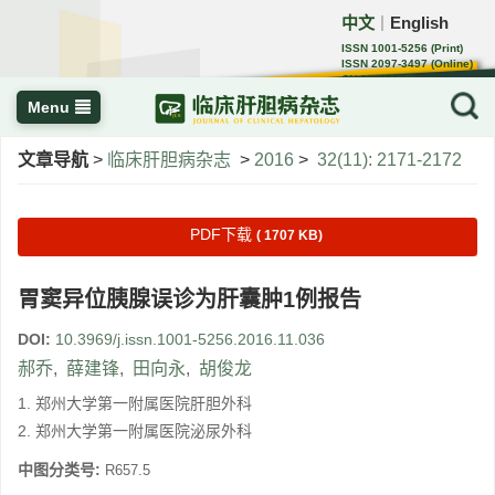
中文
English
｜
ISSN 1001-5256 (Print)
ISSN 2097-3497 (Online)
CN 22-1108/R
Menu
文章导航
>
临床肝胆病杂志
>
2016
>
32(11): 2171-2172
PDF下载
( 1707 KB)
胃窦异位胰腺误诊为肝囊肿1例报告
DOI:
10.3969/j.issn.1001-5256.2016.11.036
郝乔
,
薛建锋
,
田向永
,
胡俊龙
1. 郑州大学第一附属医院肝胆外科
2. 郑州大学第一附属医院泌尿外科
中图分类号:
R657.5