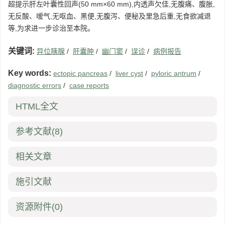
超提示肝左叶囊性回声(50 mm×60 mm),内透声欠佳,无腹痛、腹胀,
无反酸、嗳气,无呕血、黑便,无腹泻、便秘及里急后重,无食欲减退
等,为求进一步诊治至本院。
关键词:
异位胰腺
/
肝囊肿
/
幽门窦
/
误诊
/
病例报告
Key words:
ectopic pancreas
/
liver cyst
/
pyloric antrum
/
diagnostic errors
/
case reports
HTML全文
参考文献
(8)
相关文章
施引文献
资源附件
(0)