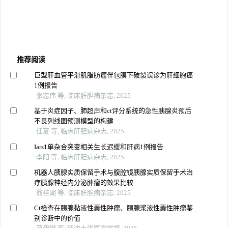
推荐阅读
巨型肝血管平滑肌脂肪瘤伴包膜下破裂误诊为肝细胞癌
1例报告
张志伟 等, 临床肝胆病杂志, 2025
基于炎症因子、肺超声和ct评分系统的急性胰腺炎预后
不良列线图预测模型的构建
任夏 等, 临床肝胆病杂志, 2025
Iars1单杂合突变相关生长迟缓和肝病1例报告
李阳 等, 临床肝胆病杂志, 2025
机器人胰腺实质保留手术与腹腔镜胰腺实质保留手术治
疗胰腺神经内分泌肿瘤的效果比较
翁桂湖 等, 临床肝胆病杂志, 2025
Ct检查在胰腺黏液性囊性肿瘤、胰腺浆液性囊性肿瘤鉴
别诊断中的价值