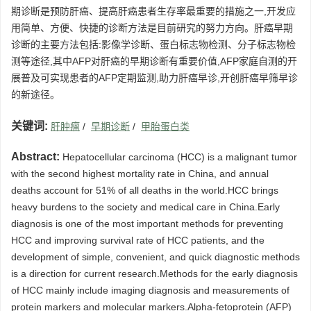
期诊断是预防肝癌、提高肝癌患者生存率最重要的措施之一,开发应
用简单、方便、快捷的诊断方法是目前研究的努力方向。肝癌早期
诊断的主要方法包括:影像学诊断、蛋白标志物检测、分子标志物检
测等途径,其中AFP对肝癌的早期诊断有重要价值,AFP家庭自测的开
展普及可实现患者的AFP定期监测,助力肝癌早诊,开创肝癌早筛早诊
的新途径。
关键词:
肝肿瘤
/
早期诊断
/
甲胎蛋白类
Abstract:
Hepatocellular carcinoma (HCC) is a malignant tumor
with the second highest mortality rate in China, and annual
deaths account for 51% of all deaths in the world.HCC brings
heavy burdens to the society and medical care in China.Early
diagnosis is one of the most important methods for preventing
HCC and improving survival rate of HCC patients, and the
development of simple, convenient, and quick diagnostic methods
is a direction for current research.Methods for the early diagnosis
of HCC mainly include imaging diagnosis and measurements of
protein markers and molecular markers.Alpha-fetoprotein (AFP)