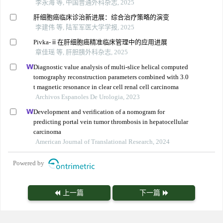
李永海 等, 中国普通外科杂志, 2025
肝细胞癌临床诊治新进展：综合治疗策略的演变
李建伟 等, 陆军军医大学学报, 2025
Pivka-ⅱ在肝细胞癌精准临床管理中的应用进展
章佳瑶 等, 肝胆胰外科杂志, 2025
Diagnostic value analysis of multi-slice helical computed
tomography reconstruction parameters combined with 3.0
t magnetic resonance in clear cell renal cell carcinoma
Archivos Espanoles De Urologia, 2023
Development and verification of a nomogram for
predicting portal vein tumor thrombosis in hepatocellular
carcinoma
American Journal of Translational Research, 2024
Powered by
上一篇
下一篇