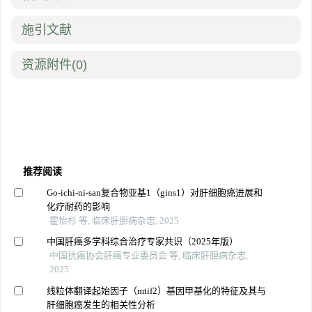
施引文献
资源附件
(0)
推荐阅读
Go-ichi-ni-san复合物亚基1（gins1）对肝细胞癌进展和
化疗耐药的影响
霍怡杉 等, 临床肝胆病杂志, 2025
中国肝癌多学科综合治疗专家共识（2025年版）
中国抗癌协会肝癌专业委员会 等, 临床肝胆病杂志,
2025
线粒体翻译起始因子（mtif2）基因甲基化的特征及其与
肝细胞癌发生的相关性分析