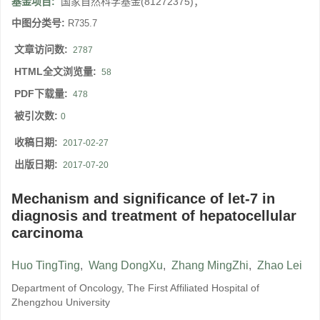
基金项目:
国家自然科学基金(81272375)；
中图分类号:
R735.7
文章访问数:
2787
HTML全文浏览量:
58
PDF下载量:
478
被引次数:
0
收稿日期:
2017-02-27
出版日期:
2017-07-20
Mechanism and significance of let-7 in
diagnosis and treatment of hepatocellular
carcinoma
Huo TingTing
,
Wang DongXu
,
Zhang MingZhi
,
Zhao Lei
Department of Oncology, The First Affiliated Hospital of
Zhengzhou University