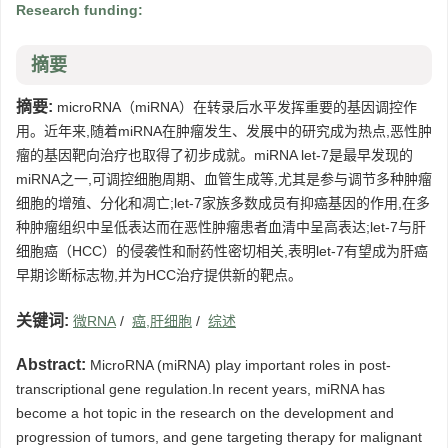
Research funding:
摘要
摘要:
microRNA（miRNA）在转录后水平发挥重要的基因调控作
用。近年来,随着miRNA在肿瘤发生、发展中的研究成为热点,恶性肿
瘤的基因靶向治疗也取得了初步成就。miRNA let-7是最早发现的
miRNA之一,可调控细胞周期、血管生成等,尤其是参与调节多种肿瘤
细胞的增殖、分化和凋亡;let-7家族多数成员有抑癌基因的作用,在多
种肿瘤组织中呈低表达而在恶性肿瘤患者血清中呈高表达;let-7与肝
细胞癌（HCC）的侵袭性和耐药性密切相关,表明let-7有望成为肝癌
早期诊断标志物,并为HCC治疗提供新的靶点。
关键词:
微RNA
/
癌,肝细胞
/
综述
Abstract:
MicroRNA (miRNA) play important roles in post-
transcriptional gene regulation.In recent years, miRNA has
become a hot topic in the research on the development and
progression of tumors, and gene targeting therapy for malignant