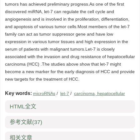
tumors has achieved preliminary progress.As one of the first
discovered miRNA, let-7 can regulate the cell cycle and
angiogenesis and is involved in the proliferation, differentiation,
and apoptosis of various tumor cells.Most members of the let-7
family can act as tumor suppressor gene and have low
expression in various tumor tissues and high expression in the
serum of patients with malignant tumors.Let-7 is closely
associated with the invasion and drug resistance of hepatocellular
carcinoma (HCC) .The studies above show that let-7 might
become a new marker for the early diagnosis of HCC and provide
new targets for the treatment of HCC.
Key words:
microRNAs
/
let-7
/
carcinoma, hepatocellular
HTML全文
参考文献
(37)
相关文章