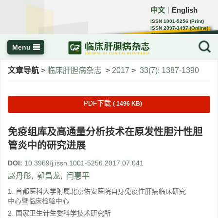
中文
English
｜
ISSN 1001-5256 (Print)
ISSN 2097-3497 (Online)
CN 22-1108/R
Menu
文章导航
>
临床肝胆病杂志
>
2017
>
33(7): 1387-1390
PDF下载
( 1496 KB)
免疫组库及高通量分析技术在原发性胆汁性胆
管炎中的研究进展
DOI:
10.3969/j.issn.1001-5256.2017.07.041
赵丹彤
,
郭昌龙
,
闫惠平
1. 首都医科大学附属北京佑安医院自身免疫性肝病临床研究
中心暨临床检验中心
2. 国家卫生计生委科学技术研究所