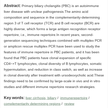
Abstract:
Primary biliary cholangitis (PBC) is an autoimmune
liver disease with unclear pathogenesis.The amino acid
composition and sequence in the complementarity-determining
region 3 of T cell receptor (TCR) and B cell receptor (BCR) are
highly diverse, which forms a large antigen recognition receptor
repertoire, i.e., immune repertoire.In recent years, second-
generation sequencing techniques combined with multiplex PCR
or amplicon rescue multiplex PCR have been used to study the
features of immune repertoire in PBC patients, and it has been
found that PBC patients have clonal expansion of specific
CD4~+T lymphocytes, clonal diversity of B lymphocytes, somatic
hypermutation, and reduction in class switch, as well as increase
in clonal diversity after treatment with ursodeoxycholic acid.These
findings need to be confirmed by large-scale in vivo and in vitro
studies and different immune repertoire research strategies.
Key words:
liver cirrhosis, biliary
/
immunerepertoire
/
complementarity determining regions
/
review