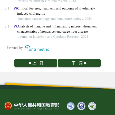
何煜钦 等, 胃肠病学与肝病学杂志, 2025
Clinical features, treatment, and outcome of nivolumab-
induced cholangitis
Immunopharmacology and Immunotoxicology, 2024
Analysis of immune and inflammatory microenvironment
characteristics of noncancer end-stage liver disease
Journal of Interferon and Cytokine Research, 2023
Powered by
上一篇
下一篇