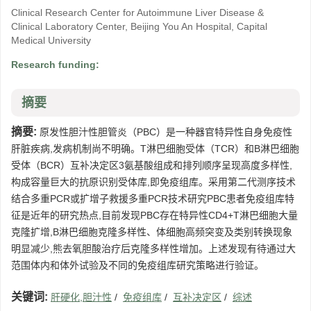
Clinical Research Center for Autoimmune Liver Disease &
Clinical Laboratory Center, Beijing You An Hospital, Capital
Medical University
Research funding:
摘要
摘要:
原发性胆汁性胆管炎（PBC）是一种器官特异性自身免疫性
肝脏疾病,发病机制尚不明确。T淋巴细胞受体（TCR）和B淋巴细胞
受体（BCR）互补决定区3氨基酸组成和排列顺序呈现高度多样性,
构成容量巨大的抗原识别受体库,即免疫组库。采用第二代测序技术
结合多重PCR或扩增子救援多重PCR技术研究PBC患者免疫组库特
征是近年的研究热点,目前发现PBC存在特异性CD4+T淋巴细胞大量
克隆扩增,B淋巴细胞克隆多样性、体细胞高频突变及类别转换现象
明显减少,熊去氧胆酸治疗后克隆多样性增加。上述发现有待通过大
范围体内和体外试验及不同的免疫组库研究策略进行验证。
关键词:
肝硬化,胆汁性
/
免疫组库
/
互补决定区
/
综述