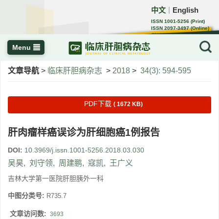
中文
English
｜
ISSN 1001-5256 (Print)
ISSN 2097-3497 (Online)
CN 22-1108/R
Menu
文章导航
>
临床肝胆病杂志
>
2018
>
34(3): 594-595
PDF下载
( 1672 KB)
肝肉瘤样癌误诊为肝细胞癌1例报告
DOI:
10.3969/j.issn.1001-5256.2018.03.030
吴昊
,
刘守领
,
周建鹏
,
寇凯
,
王广义
吉林大学第一医院肝胆胰外一科
中图分类号:
R735.7
文章访问数:
3693