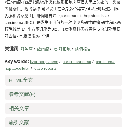
<正>肉瘤样癌是指形态学类似梭形细胞肉瘤但实际上为癌的一类较
少见恶性肿瘤的总称,可以发生在全身多个器官,但以上呼吸道、肺、
乳腺和肾常见[1]。肝肉瘤样癌（sarcomatoid hepatocellular
carcinoma,SHC）是发生于肝脏的一种少见的恶性肿瘤,恶性程度高,
预后较差,1年生存率几乎为0[2]。1病例资料患者男性,54岁,因"发现
肝占位2年,反复发热1个月"
关键词:
肝肿瘤
/
癌肉瘤
/
癌,肝细胞
/
病例报告
Key words:
liver neoplasms
/
carcinosarcoma
/
carcinoma,
hepatocellular
/
case reports
HTML全文
参考文献
(9)
相关文章
施引文献