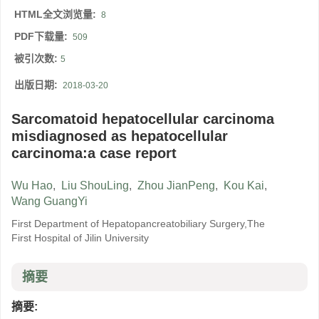
HTML全文浏览量:
8
PDF下载量:
509
被引次数:
5
出版日期:
2018-03-20
Sarcomatoid hepatocellular carcinoma
misdiagnosed as hepatocellular
carcinoma:a case report
Wu Hao
,
Liu ShouLing
,
Zhou JianPeng
,
Kou Kai
,
Wang GuangYi
First Department of Hepatopancreatobiliary Surgery,The
First Hospital of Jilin University
摘要
摘要: