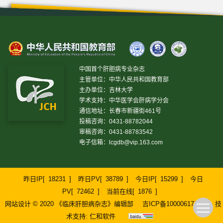
中国首个肝胆病专业杂志
主管单位：中华人民共和国教育部
主办单位：吉林大学
学术支持：中华医学会肝病学分会
通信地址：长春市新疆街461号
投稿咨询：0431-88782044
审稿咨询：0431-88783542
电子信箱：
lcgdb@vip.163.com
昨日IP[
18231
]
昨日PV[
38789
]
今日IP[
15299
]
今日
PV[
72462
]
当前在线[
1876
]
网站设计 © 2020 《临床肝胆病杂志》编辑部
吉ICP备10000617号-1
技
术支持:
仁和软件