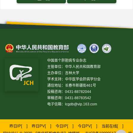
中国首个肝胆病专业杂志
主管单位：中华人民共和国教育部
主办单位：吉林大学
学术支持：中华医学会肝病学分会
通信地址：长春市新疆街461号
投稿咨询：0431-88782044
审稿咨询：0431-88783542
电子信箱：
lcgdb@vip.163.com
昨日IP[
]
昨日PV[
]
今日IP[
]
今日PV[
]
当前在线[
]