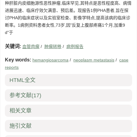
种肝脏内皮细胞源性恶性肿瘤,临床罕见,其特点是恶性程度高、病情
进展迅速、临床疗效欠满意、预后差。现报告1例PHA患者,旨在探
讨PHA的临床症状以及实验室检查、影像学特点,提高该病的临床诊
断率。1病例资料患者女性,73岁,因"反复上腹部疼痛1个月,加重9
d"于
关键词:
血管肉瘤
/
肿瘤转移
/
病例报告
Key words:
hemangiosarcoma
/
neoplasm metastasis
/
case
reports
HTML全文
参考文献
(17)
相关文章
施引文献