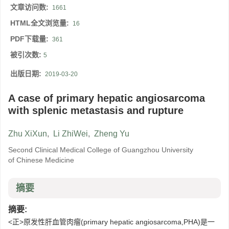
文章访问数:
1661
HTML全文浏览量:
16
PDF下载量:
361
被引次数:
5
出版日期:
2019-03-20
A case of primary hepatic angiosarcoma
with splenic metastasis and rupture
Zhu XiXun
,
Li ZhiWei
,
Zheng Yu
Second Clinical Medical College of Guangzhou University
of Chinese Medicine
摘要
摘要:
<正>原发性肝血管肉瘤(primary hepatic angiosarcoma,PHA)是一