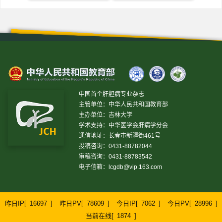
中国首个肝胆病专业杂志
主管单位：中华人民共和国教育部
主办单位：吉林大学
学术支持：中华医学会肝病学分会
通信地址：长春市新疆街461号
投稿咨询：0431-88782044
审稿咨询：0431-88783542
电子信箱：
lcgdb@vip.163.com
昨日IP[
16697
]
昨日PV[
78609
]
今日IP[
7062
]
今日PV[
28996
]
当前在线[
1874
]