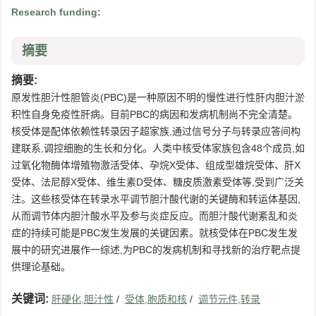
Research funding:
摘要
摘要:
原发性胆汁性胆管炎(PBC)是一种原因不明的慢性进行性肝内胆汁淤
积性自身免疫性肝病。目前PBC的病因和发病机制尚不完全清楚。
核受体是配体依赖性转录因子超家族,通过信号分子与转录应答间构
建联系,调控细胞的生长和分化。人类中核受体家族包含48个成员,如
过氧化物酶体增殖物激活受体、孕烷X受体、组成型雄烷受体、肝X
受体、法尼醇X受体、维生素D受体、糖皮质激素受体等,受到广泛关
注。这些核受体在转录水平调节胆汁酸代谢的关键酶和转运体基因,
从而调节体内胆汁酸水平及参与炎症反应。而胆汁酸代谢紊乱和炎
症的持续可能是PBC发生发展的关键因素。就核受体在PBC发生发
展中的研究进展作一综述,为PBC的发病机制和寻找新的治疗靶点提
供理论基础。
关键词:
肝硬化,胆汁性
/
受体,胞质和核
/
调节元件,转录