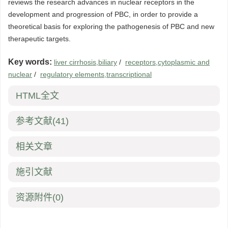
reviews the research advances in nuclear receptors in the
development and progression of PBC, in order to provide a
theoretical basis for exploring the pathogenesis of PBC and new
therapeutic targets.
Key words:
liver cirrhosis,biliary
/
receptors,cytoplasmic and
nuclear
/
regulatory elements,transcriptional
HTML全文
参考文献
(41)
相关文章
施引文献
资源附件
(0)