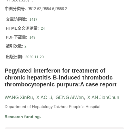
（TS201813）；
中图分类号:
R512.62;R554.6;R558.2
文章访问数:
1417
HTML全文浏览量:
24
PDF下载量:
149
被引次数:
2
出版日期:
2020-11-20
Pegylated interferon for treatment of
chronic hepatitis B-induced thrombotic
thrombocytopenic purpura:A case report
WANG XinRu
,
XIAO Li
,
GENG AiWen
,
XIAN JianChun
Department of Hepatology,Taizhou People's Hospital
Research funding: