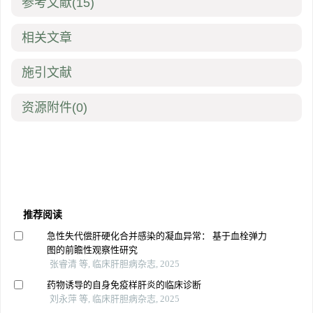
参考文献
(15)
相关文章
施引文献
资源附件
(0)
推荐阅读
急性失代偿肝硬化合并感染的凝血异常： 基于血栓弹力
图的前瞻性观察性研究
张睿清 等, 临床肝胆病杂志, 2025
药物诱导的自身免疫样肝炎的临床诊断
刘永萍 等, 临床肝胆病杂志, 2025