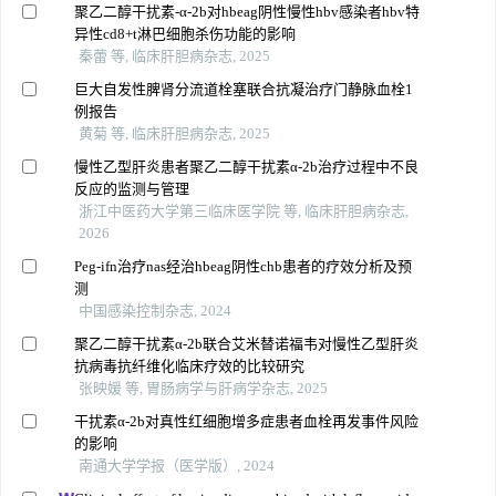
聚乙二醇干扰素-α-2b对hbeag阴性慢性hbv感染者hbv特
异性cd8+t淋巴细胞杀伤功能的影响
秦蕾 等, 临床肝胆病杂志, 2025
巨大自发性脾肾分流道栓塞联合抗凝治疗门静脉血栓1
例报告
黄菊 等, 临床肝胆病杂志, 2025
慢性乙型肝炎患者聚乙二醇干扰素α-2b治疗过程中不良
反应的监测与管理
浙江中医药大学第三临床医学院 等, 临床肝胆病杂志,
2026
Peg-ifn治疗nas经治hbeag阴性chb患者的疗效分析及预
测
中国感染控制杂志, 2024
聚乙二醇干扰素α-2b联合艾米替诺福韦对慢性乙型肝炎
抗病毒抗纤维化临床疗效的比较研究
张映媛 等, 胃肠病学与肝病学杂志, 2025
干扰素α-2b对真性红细胞增多症患者血栓再发事件风险
的影响
南通大学学报（医学版）, 2024