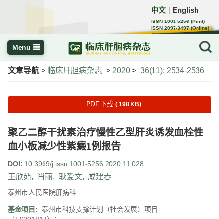
中文
English
｜
ISSN 1001-5256 (Print)
ISSN 2097-3497 (Online)
CN 22-1108/R
Menu
文章导航
>
临床肝胆病杂志
>
2020
>
36(11): 2534-2536
PDF下载
( 198 KB)
聚乙二醇干扰素治疗慢性乙型肝炎诱发血栓性
血小板减少性紫癜1例报告
DOI:
10.3969/j.issn.1001-5256.2020.11.028
王欣茹
,
肖丽
,
耿爱文
,
咸建春
泰州市人民医院肝病科
基金项目:
泰州市科技支撑计划（社会发展）项目