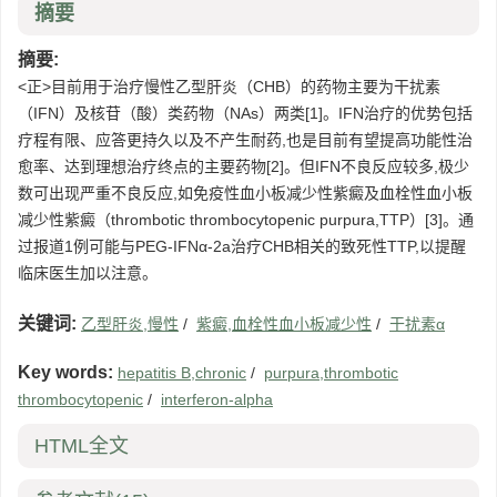
摘要
摘要:
<正>目前用于治疗慢性乙型肝炎（CHB）的药物主要为干扰素
（IFN）及核苷（酸）类药物（NAs）两类[1]。IFN治疗的优势包括
疗程有限、应答更持久以及不产生耐药,也是目前有望提高功能性治
愈率、达到理想治疗终点的主要药物[2]。但IFN不良反应较多,极少
数可出现严重不良反应,如免疫性血小板减少性紫癜及血栓性血小板
减少性紫癜（thrombotic thrombocytopenic purpura,TTP）[3]。通
过报道1例可能与PEG-IFNα-2a治疗CHB相关的致死性TTP,以提醒
临床医生加以注意。
关键词:
乙型肝炎,慢性
/
紫癜,血栓性血小板减少性
/
干扰素α
Key words:
hepatitis B,chronic
/
purpura,thrombotic
thrombocytopenic
/
interferon-alpha
HTML全文