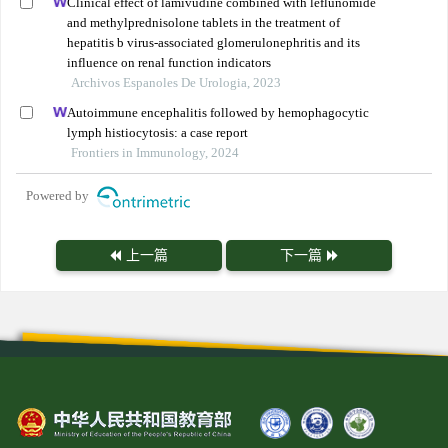
Clinical effect of lamivudine combined with leflunomide
and methylprednisolone tablets in the treatment of
hepatitis b virus-associated glomerulonephritis and its
influence on renal function indicators
Archivos Espanoles De Urologia, 2023
Autoimmune encephalitis followed by hemophagocytic
lymph histiocytosis: a case report
Frontiers in Immunology, 2024
Powered by
上一篇
下一篇