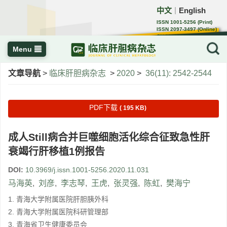
中文
English
｜
ISSN 1001-5256 (Print)
ISSN 2097-3497 (Online)
CN 22-1108/R
Menu
文章导航
>
临床肝胆病杂志
>
2020
>
36(11): 2542-2544
PDF下载
( 195 KB)
成人Still病合并巨噬细胞活化综合征致急性肝
衰竭行肝移植1例报告
DOI:
10.3969/j.issn.1001-5256.2020.11.031
马海英
,
刘彦
,
李志琴
,
王虎
,
张灵强
,
陈虹
,
樊海宁
1. 青海大学附属医院肝胆胰外科
2. 青海大学附属医院科研管理部
3. 青海省卫生健康委员会