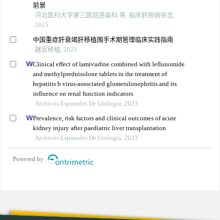
前景
河北医科大学第三医院感染科 等, 临床肝胆病杂志,
2025
中国重症肝衰竭肝移植围手术期管理临床实践指南
器官移植, 2025
Clinical effect of lamivudine combined with leflunomide
and methylprednisolone tablets in the treatment of
hepatitis b virus-associated glomerulonephritis and its
influence on renal function indicators
Archivos Espanoles De Urologia, 2023
Prevalence, risk factors and clinical outcomes of acute
kidney injury after paediatric liver transplantation
Archivos Espanoles De Urologia, 2023
Powered by