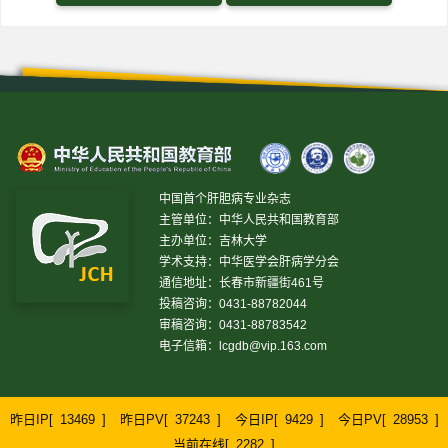
中国首个肝胆病专业杂志
主管单位：中华人民共和国教育部
主办单位：吉林大学
学术支持：中华医学会肝病学分会
通信地址：长春市新疆街461号
投稿咨询：0431-88782044
审稿咨询：0431-88783542
电子信箱：
lcgdb@vip.163.com
昨日IP[
13469
]
昨日PV[
37243
]
今日IP[
9429
]
今日PV[
28953
]
当前在线[
2282
]