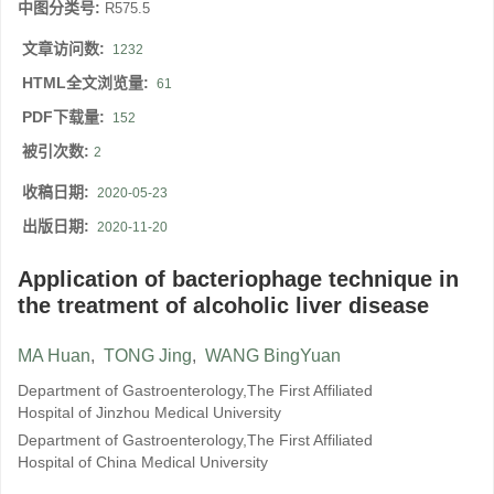
中图分类号:
R575.5
文章访问数:
1232
HTML全文浏览量:
61
PDF下载量:
152
被引次数:
2
收稿日期:
2020-05-23
出版日期:
2020-11-20
Application of bacteriophage technique in
the treatment of alcoholic liver disease
MA Huan
,
TONG Jing
,
WANG BingYuan
Department of Gastroenterology,The First Affiliated
Hospital of Jinzhou Medical University
Department of Gastroenterology,The First Affiliated
Hospital of China Medical University