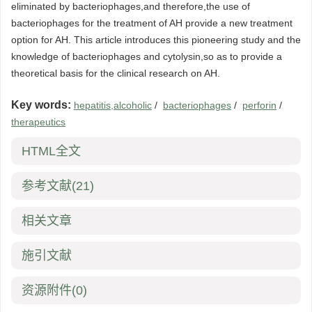
eliminated by bacteriophages,and therefore,the use of
bacteriophages for the treatment of AH provide a new treatment
option for AH. This article introduces this pioneering study and the
knowledge of bacteriophages and cytolysin,so as to provide a
theoretical basis for the clinical research on AH.
Key words:
hepatitis,alcoholic
/
bacteriophages
/
perforin
/
therapeutics
HTML全文
参考文献
(21)
相关文章
施引文献
资源附件
(0)