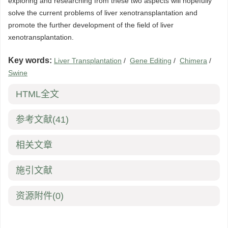
exploring and researching from these two aspects will hopefully
solve the current problems of liver xenotransplantation and
promote the further development of the field of liver
xenotransplantation.
Key words:
Liver Transplantation
/
Gene Editing
/
Chimera
/
Swine
HTML全文
参考文献
(41)
相关文章
施引文献
资源附件
(0)