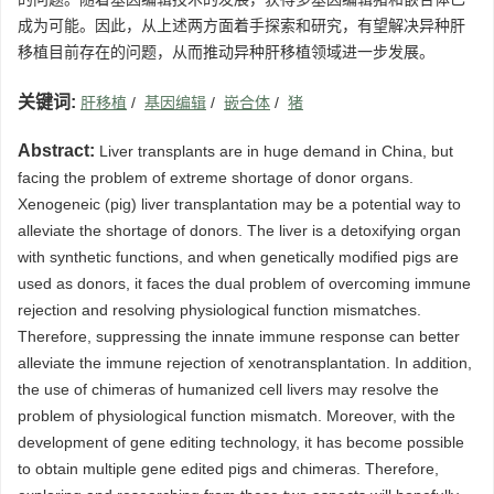
成为可能。因此，从上述两方面着手探索和研究，有望解决异种肝
移植目前存在的问题，从而推动异种肝移植领域进一步发展。
关键词:
肝移植
/
基因编辑
/
嵌合体
/
猪
Abstract:
Liver transplants are in huge demand in China, but
facing the problem of extreme shortage of donor organs.
Xenogeneic (pig) liver transplantation may be a potential way to
alleviate the shortage of donors. The liver is a detoxifying organ
with synthetic functions, and when genetically modified pigs are
used as donors, it faces the dual problem of overcoming immune
rejection and resolving physiological function mismatches.
Therefore, suppressing the innate immune response can better
alleviate the immune rejection of xenotransplantation. In addition,
the use of chimeras of humanized cell livers may resolve the
problem of physiological function mismatch. Moreover, with the
development of gene editing technology, it has become possible
to obtain multiple gene edited pigs and chimeras. Therefore,