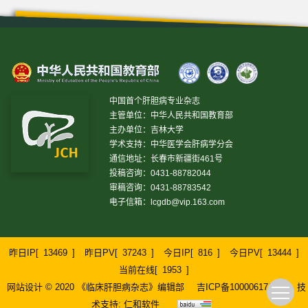
中国首个肝胆病专业杂志
主管单位：中华人民共和国教育部
主办单位：吉林大学
学术支持：中华医学会肝病学分会
通信地址：长春市新疆街461号
投稿咨询：0431-88782044
审稿咨询：0431-88783542
电子信箱：
lcgdb@vip.163.com
昨日IP[
13469
]
昨日PV[
37243
]
今日IP[
816
]
今日PV[
13444
]
当前在线[
1953
]
网站设计 © 2020 《临床肝胆病杂志》编辑部
吉ICP备10000617号-1
技
术支持:
仁和软件