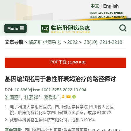
中文
English
｜
ISSN 1001-5256 (Print)
ISSN 2097-3497 (Online)
CN 22-1108/R
Menu
文章导航
>
临床肝胆病杂志
>
2022
>
38(10): 2214-2218
PDF下载
( 1769 KB)
基因编辑猪用于急性肝衰竭治疗的路径探讨
DOI:
10.3969/j.issn.1001-5256.2022.10.004
1
2
1
,
,
,
淮国丽
,
杜嘉祥
,
潘登科
1.
电子科技大学附属医院，四川省医学科学院·四川省人民医
院，临床免疫转化医学四川省重点实验室，成都 610072
2.
成都中科奥格生物科技有限公司，成都 610094
基金项目:
四川省科技计划项目(重点研发项目)
(2021YFS0008)