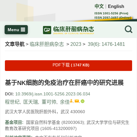
中文
English
｜
ISSN 1001-5256 (Print)
ISSN 2097-3497 (Online)
CN 22-1108/R
Menu
文章导航
>
临床肝胆病杂志
>
2023
>
39(6): 1476-1481
PDF下载
( 1747 KB)
基于NK细胞的免疫治疗在肝癌中的研究进展
DOI:
10.3969/j.issn.1001-5256.2023.06.034
,
,
程世纪
,
匡天瑞
,
董可帅
,
余佳
武汉大学人民医院肝胆外科，武汉 430060
基金项目:
国家自然科学基金
(82003063)
;
武汉大学学位与研究生
教育改革研究项目
(1605-413200097)