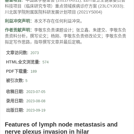
基金项目:
中国医学基金会
(2022HX011)
;
四川省卫生健康委员会
科技项目（临床研究专项）重点领域疾病诊疗方案
(23LCYJ033)
;
川北医学院附属医院科研发展计划项目
(2021YS004)
利益冲突声明：
本文不存在任何利益冲突。
作者贡献声明：
李敬东负责课题设计；张立鑫、朱建交、李敬东负
责资料分析，撰写论文；杨刚、李敬东负责修改论文；李敬东负责
拟定写作思路，指导撰写文章并最后定稿。
文章访问数:
2073
HTML全文浏览量:
574
PDF下载量:
189
被引次数:
5
收稿日期:
2023-07-05
录用日期:
2023-08-08
出版日期:
2023-09-19
Features of lymph node metastasis and
nerve plexus invasion in hilar