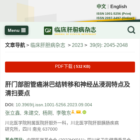
中文
English
｜
ISSN 1001-5256 (Print)
ISSN 2097-3497 (Online)
CN 22-1108/R
Menu
文章导航
>
临床肝胆病杂志
>
2023
>
39(9): 2045-2048
PDF下载
( 532 KB)
肝门部胆管癌淋巴结转移和神经丛浸润特点及
清扫要点
DOI:
10.3969/j.issn.1001-5256.2023.09.004
,
,
张立鑫
,
朱建交
,
杨刚
,
李敬东
川北医学院附属医院肝胆外一科，川北医学院肝胆胰肠疾病
研究所，四川 南充 637000