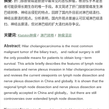
摘要:
肝门部胆管癌是胆道中最常见的恶性肿瘤，根治性手术是患
者可能获得长期生存的唯一手段。本文简述了肝门部胆管癌发生淋
巴结转移、神经丛侵犯的特点，回顾了国内外目前对淋巴结清扫、
神经丛廓清的观点。分析表明，国内外观点普遍认可区域淋巴结清
扫、神经丛廓清，但对淋巴结的扩大清扫尚存争议。
关键词:
Klatskin肿瘤
/
淋巴转移
/
肿瘤浸润
Abstract:
Hilar cholangiocarcinoma is the most common
malignant tumor of the biliary tract， and radical surgery is still
the only possible means for patients to obtain long－term
survival. This article briefly describes the features of lymph node
metastasis and nerve plexus invasion in hilar cholangiocarcinoma
and reviews the current viewpoints on lymph node dissection and
nerve plexus dissection in China and globally. It is shown that the
regional lymph node dissection and nerve plexus dissection are
generally accepted in China and globally， but there are still
controversies over extended lymph node dissection.