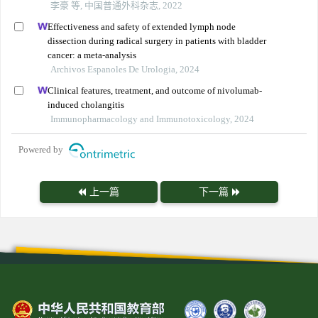
李豪 等, 中国普通外科杂志, 2022
Effectiveness and safety of extended lymph node
dissection during radical surgery in patients with bladder
cancer: a meta-analysis
Archivos Espanoles De Urologia, 2024
Clinical features, treatment, and outcome of nivolumab-
induced cholangitis
Immunopharmacology and Immunotoxicology, 2024
Powered by
上一篇
下一篇