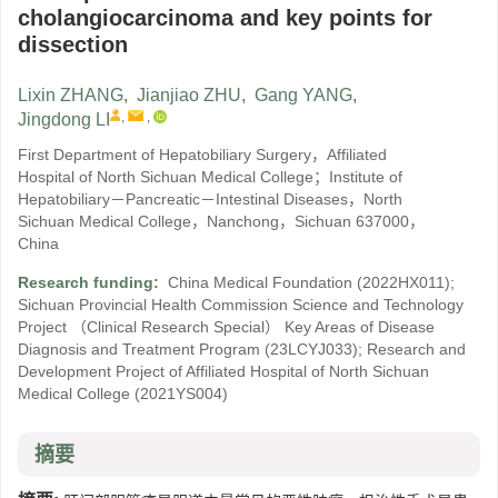
cholangiocarcinoma and key points for
dissection
Lixin ZHANG
,
Jianjiao ZHU
,
Gang YANG
,
,
,
Jingdong LI
First Department of Hepatobiliary Surgery，Affiliated
Hospital of North Sichuan Medical College；Institute of
Hepatobiliary－Pancreatic－Intestinal Diseases，North
Sichuan Medical College，Nanchong，Sichuan 637000，
China
Research funding:
China Medical Foundation
(2022HX011)
;
Sichuan Provincial Health Commission Science and Technology
Project （Clinical Research Special） Key Areas of Disease
Diagnosis and Treatment Program
(23LCYJ033)
;
Research and
Development Project of Affiliated Hospital of North Sichuan
Medical College
(2021YS004)
摘要