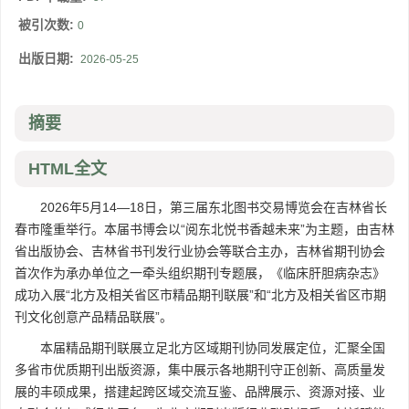
被引次数:
0
出版日期:
2026-05-25
摘要
HTML全文
2026年5月14—18日，第三届东北图书交易博览会在吉林省长
春市隆重举行。本届书博会以“阅东北悦书香越未来”为主题，由吉林
省出版协会、吉林省书刊发行业协会等联合主办，吉林省期刊协会
首次作为承办单位之一牵头组织期刊专题展，《临床肝胆病杂志》
成功入展“北方及相关省区市精品期刊联展”和“北方及相关省区市期
刊文化创意产品精品联展”。
本届精品期刊联展立足北方区域期刊协同发展定位，汇聚全国
多省市优质期刊出版资源，集中展示各地期刊守正创新、高质量发
展的丰硕成果，搭建起跨区域交流互鉴、品牌展示、资源对接、业