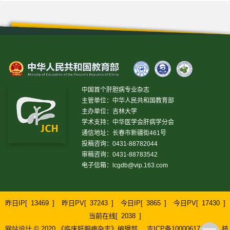
中国首个肝胆病专业杂志
主管单位：中华人民共和国教育部
主办单位：吉林大学
学术支持：中华医学会肝病学分会
通信地址：长春市新疆街461号
投稿咨询：0431-88782044
审稿咨询：0431-88783542
电子信箱：
lcgdb@vip.163.com
昨日IP[
13469
]
昨日PV[
37243
]
今日IP[
3865
]
今日PV[
17430
]
当前在线[
2038
]
网站设计 © 2020 《临床肝胆病杂志》编辑部
吉ICP备10000617号-1
技