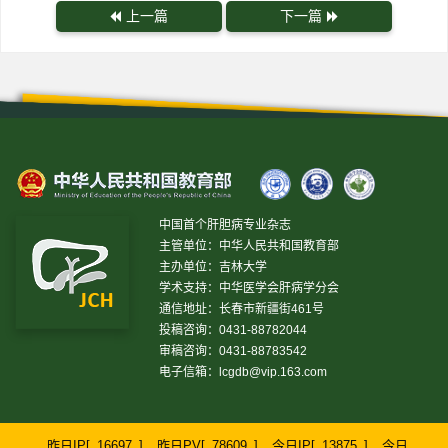
上一篇
下一篇
中国首个肝胆病专业杂志
主管单位：中华人民共和国教育部
主办单位：吉林大学
学术支持：中华医学会肝病学分会
通信地址：长春市新疆街461号
投稿咨询：0431-88782044
审稿咨询：0431-88783542
电子信箱：
lcgdb@vip.163.com
昨日IP[
16697
]
昨日PV[
78609
]
今日IP[
13875
]
今日