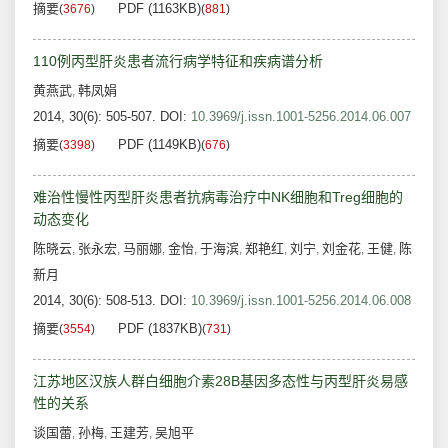
摘要
PDF (1163KB)
(
3676
)
(
881
)
110例丙型肝炎患者流行病学特征和疾病谱分析
黄燕武
韩凤娟
,
2014, 30(6): 505-507.
DOI:
10.3969/j.issn.1001-5256.2014.06.007
摘要
PDF (1149KB)
(
3398
)
(
676
)
难治性慢性丙型肝炎患者抗病毒治疗中NK细胞和Treg细胞的
动态变化
陈晓云
张永宏
马丽娜
金怡
于海滨
郑艳红
刘宁
刘金花
王健
陈
,
,
,
,
,
,
,
,
,
新月
2014, 30(6): 508-513.
DOI:
10.3969/j.issn.1001-5256.2014.06.008
摘要
PDF (1837KB)
(
3554
)
(
731
)
江苏地区汉族人群白细胞介素28B基因多态性与丙型肝炎易感
性的关系
谈国蕾
孙梅
王建芳
吴旭平
,
,
,