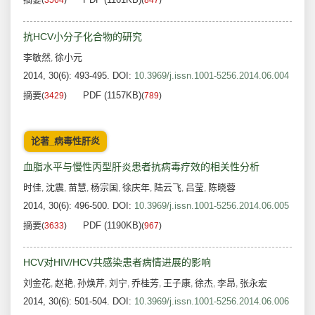
(
3564
)
(
847
)
抗HCV小分子化合物的研究
李敏然
徐小元
,
2014, 30(6): 493-495.
DOI:
10.3969/j.issn.1001-5256.2014.06.004
摘要
PDF (1157KB)
(
3429
)
(
789
)
论著_病毒性肝炎
血脂水平与慢性丙型肝炎患者抗病毒疗效的相关性分析
时佳
沈震
苗慧
杨宗国
徐庆年
陆云飞
吕莹
陈晓蓉
,
,
,
,
,
,
,
2014, 30(6): 496-500.
DOI:
10.3969/j.issn.1001-5256.2014.06.005
摘要
PDF (1190KB)
(
3633
)
(
967
)
HCV对HIV/HCV共感染患者病情进展的影响
刘金花
赵艳
孙焕芹
刘宁
乔桂芳
王子康
徐杰
李昂
张永宏
,
,
,
,
,
,
,
,
2014, 30(6): 501-504.
DOI:
10.3969/j.issn.1001-5256.2014.06.006