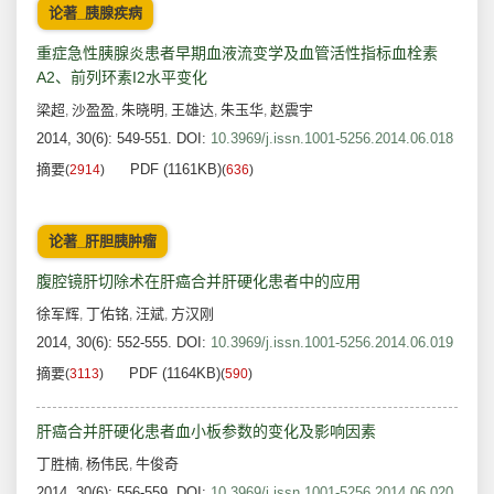
论著_胰腺疾病
重症急性胰腺炎患者早期血液流变学及血管活性指标血栓素
A2、前列环素I2水平变化
梁超
沙盈盈
朱晓明
王雄达
朱玉华
赵震宇
,
,
,
,
,
2014, 30(6): 549-551.
DOI:
10.3969/j.issn.1001-5256.2014.06.018
摘要
PDF (1161KB)
(
2914
)
(
636
)
论著_肝胆胰肿瘤
腹腔镜肝切除术在肝癌合并肝硬化患者中的应用
徐军辉
丁佑铭
汪斌
方汉刚
,
,
,
2014, 30(6): 552-555.
DOI:
10.3969/j.issn.1001-5256.2014.06.019
摘要
PDF (1164KB)
(
3113
)
(
590
)
肝癌合并肝硬化患者血小板参数的变化及影响因素
丁胜楠
杨伟民
牛俊奇
,
,
2014, 30(6): 556-559.
DOI:
10.3969/j.issn.1001-5256.2014.06.020