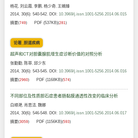
杨花
刘云霞
李鹏
杨少奇
王鵷臻
,
,
,
,
2014, 30(6): 540-542.
DOI:
10.3969/j.issn.1001-5256.2014.06.015
摘要
PDF (537KB)
(
749
)
(
281
)
论著_胆道疾病
超声和CT对胆囊腺肌增生症诊断价值的对照分析
张勤勤
陈菲
邱少东
,
,
2014, 30(6): 543-545.
DOI:
10.3969/j.issn.1001-5256.2014.06.016
摘要
PDF (1168KB)
(
2960
)
(
574
)
不同部位及性质胆石症患者肠黏膜通透性改变的临床分析
白顺滟
肖思洁
魏娜
,
,
2014, 30(6): 546-548.
DOI:
10.3969/j.issn.1001-5256.2014.06.017
摘要
PDF (1156KB)
(
3059
)
(
593
)