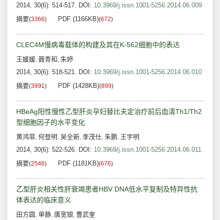
2014, 30(6): 514-517.
DOI:
10.3969/j.issn.1001-5256.2014.06.009
摘要
PDF (1166KB)
(
3366
)
(
672
)
CLEC4M慢病毒载体的构建及其在K-562细胞中的表达
王媛媛
聂青和
朱婷
,
,
2014, 30(6): 518-521.
DOI:
10.3969/j.issn.1001-5256.2014.06.010
摘要
PDF (1428KB)
(
3991
)
(
899
)
HBeAg阳性慢性乙型肝炎孕妇替比夫定治疗前后血清Th1/Th2
型细胞因子的水平变化
黄鸿菲
何登明
吴全新
李茂仕
朱鹏
王宇明
,
,
,
,
,
2014, 30(6): 522-526.
DOI:
10.3969/j.issn.1001-5256.2014.06.011
摘要
PDF (1181KB)
(
2546
)
(
676
)
乙型肝炎相关性肝衰竭患者HBV DNA低水平复制及特异性抗
体表达的临床意义
田方圆
单静
唐宽银
曹武奎
,
,
,