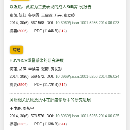
以发热、黄疸为主要表现的成人Still病1例报告
张凯
陈红
鲁明霞
王霏霏
万卉
张立婷
,
,
,
,
,
2014, 30(6): 567-568.
DOI:
10.3969/j.issn.1001-5256.2014.06.023
摘要
PDF (1144KB)
(
3006
)
(
812
)
综述
HBV/HCV重叠感染的研究进展
何丽
胡萍
申焕君
张野
黄长形
,
,
,
,
2014, 30(6): 569-572.
DOI:
10.3969/j.issn.1001-5256.2014.06.024
摘要
PDF (1172KB)
(
3506
)
(
812
)
肿瘤相关抗原及抗体在肝癌诊断中的研究进展
王戊辰
周永宁
,
2014, 30(6): 573-576.
DOI:
10.3969/j.issn.1001-5256.2014.06.025
摘要
PDF (1168KB)
(
3365
)
(
641
)