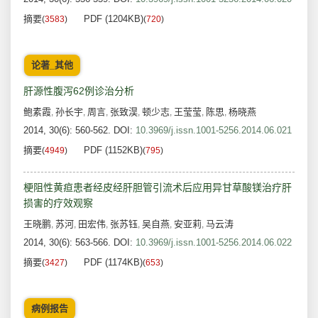
摘要
PDF (1204KB)
(
3583
)
(
720
)
论著_其他
肝源性腹泻62例诊治分析
鲍素霞
孙长宇
周言
张致淏
顿少志
王莹莹
陈思
杨晓燕
,
,
,
,
,
,
,
2014, 30(6): 560-562.
DOI:
10.3969/j.issn.1001-5256.2014.06.021
摘要
PDF (1152KB)
(
4949
)
(
795
)
梗阻性黄疸患者经皮经肝胆管引流术后应用异甘草酸镁治疗肝
损害的疗效观察
王晓鹏
苏河
田宏伟
张苏钰
吴自燕
安亚莉
马云涛
,
,
,
,
,
,
2014, 30(6): 563-566.
DOI:
10.3969/j.issn.1001-5256.2014.06.022
摘要
PDF (1174KB)
(
3427
)
(
653
)
病例报告