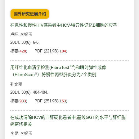
国外研究进展介绍
在急性和慢性HIV感染者中HCV-特异性记忆B细胞的应答
卢旺
李婉玉
,
2014, 30(6): 6-6.
摘要
PDF (221KB)
(
428
)
(
104
)
TM
用纤维化血清学检测(FibroTest
)和瞬时弹性成像
®
（FibroScan
）将慢性丙型肝炎分为7个类别
孔文丽
2014, 30(6): 484-484.
摘要
PDF (251KB)
(
933
)
(
153
)
在成功清除HCV的非肝硬化患者中,基线GGT的水平与肝细胞
癌密切相关
李昊
李婉玉
,