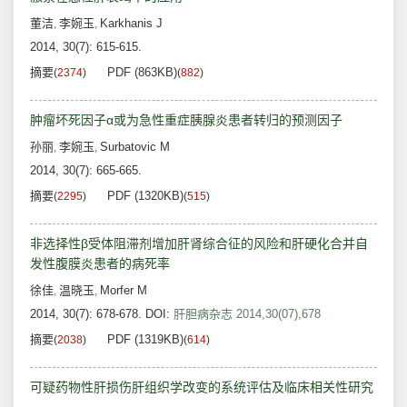
董洁
李婉玉
Karkhanis J
,
,
2014, 30(7): 615-615.
摘要
PDF (863KB)
(
2374
)
(
882
)
肿瘤坏死因子α或为急性重症胰腺炎患者转归的预测因子
孙丽
李婉玉
Surbatovic M
,
,
2014, 30(7): 665-665.
摘要
PDF (1320KB)
(
2295
)
(
515
)
非选择性β受体阻滞剂增加肝肾综合征的风险和肝硬化合并自
发性腹膜炎患者的病死率
徐佳
温晓玉
Morfer M
,
,
2014, 30(7): 678-678.
DOI:
肝胆病杂志 2014,30(07),678
摘要
PDF (1319KB)
(
2038
)
(
614
)
可疑药物性肝损伤肝组织学改变的系统评估及临床相关性研究