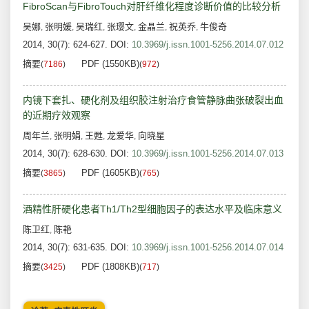
FibroScan与FibroTouch对肝纤维化程度诊断价值的比较分析
吴娜
张明媛
吴瑞红
张璎文
金晶兰
祝英乔
牛俊奇
,
,
,
,
,
,
2014, 30(7): 624-627.
DOI:
10.3969/j.issn.1001-5256.2014.07.012
摘要
PDF (1550KB)
(
7186
)
(
972
)
内镜下套扎、硬化剂及组织胶注射治疗食管静脉曲张破裂出血
的近期疗效观察
周年兰
张明娟
王甦
龙爱华
向晓星
,
,
,
,
2014, 30(7): 628-630.
DOI:
10.3969/j.issn.1001-5256.2014.07.013
摘要
PDF (1605KB)
(
3865
)
(
765
)
酒精性肝硬化患者Th1/Th2型细胞因子的表达水平及临床意义
陈卫红
陈艳
,
2014, 30(7): 631-635.
DOI:
10.3969/j.issn.1001-5256.2014.07.014
摘要
PDF (1808KB)
(
3425
)
(
717
)