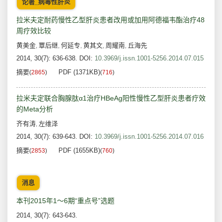
论著_病毒性肝炎
拉米夫定耐药慢性乙型肝炎患者改用或加用阿德福韦酯治疗48
周疗效比较
黄美金
覃后继
何延专
黄其文
周耀南
丘海先
,
,
,
,
,
2014, 30(7): 636-638.
DOI:
10.3969/j.issn.1001-5256.2014.07.015
摘要
PDF (1371KB)
(
2865
)
(
716
)
拉米夫定联合胸腺肽α1治疗HBeAg阳性慢性乙型肝炎患者疗效
的Meta分析
齐有涛
左维泽
,
2014, 30(7): 639-643.
DOI:
10.3969/j.issn.1001-5256.2014.07.016
摘要
PDF (1655KB)
(
2853
)
(
760
)
消息
本刊2015年1～6期“重点号”选题
2014, 30(7): 643-643.