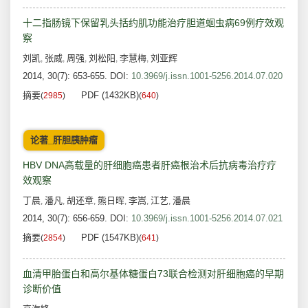
十二指肠镜下保留乳头括约肌功能治疗胆道蛔虫病69例疗效观
察
刘凯
张威
周强
刘松阳
李慧梅
刘亚辉
,
,
,
,
,
2014, 30(7): 653-655.
DOI:
10.3969/j.issn.1001-5256.2014.07.020
摘要
PDF (1432KB)
(
2985
)
(
640
)
论著_肝胆胰肿瘤
HBV DNA高载量的肝细胞癌患者肝癌根治术后抗病毒治疗疗
效观察
丁晨
潘凡
胡还章
熊日晖
李嵩
江艺
潘晨
,
,
,
,
,
,
2014, 30(7): 656-659.
DOI:
10.3969/j.issn.1001-5256.2014.07.021
摘要
PDF (1547KB)
(
2854
)
(
641
)
血清甲胎蛋白和高尔基体糖蛋白73联合检测对肝细胞癌的早期
诊断价值