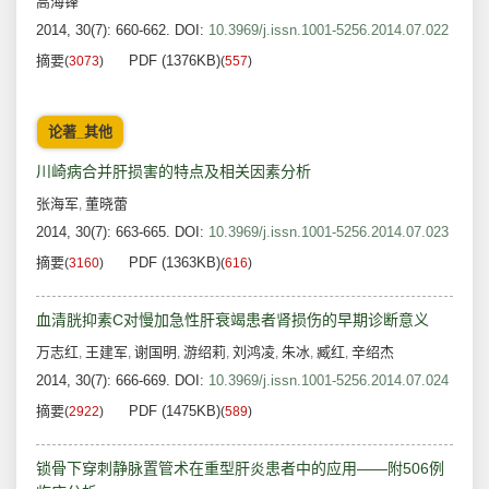
高海锋
2014, 30(7): 660-662.
DOI:
10.3969/j.issn.1001-5256.2014.07.022
摘要
PDF (1376KB)
(
3073
)
(
557
)
论著_其他
川崎病合并肝损害的特点及相关因素分析
张海军
董晓蕾
,
2014, 30(7): 663-665.
DOI:
10.3969/j.issn.1001-5256.2014.07.023
摘要
PDF (1363KB)
(
3160
)
(
616
)
血清胱抑素C对慢加急性肝衰竭患者肾损伤的早期诊断意义
万志红
王建军
谢国明
游绍莉
刘鸿凌
朱冰
臧红
辛绍杰
,
,
,
,
,
,
,
2014, 30(7): 666-669.
DOI:
10.3969/j.issn.1001-5256.2014.07.024
摘要
PDF (1475KB)
(
2922
)
(
589
)
锁骨下穿刺静脉置管术在重型肝炎患者中的应用——附506例