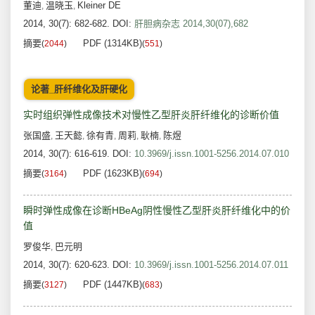
董迪
温晓玉
Kleiner DE
,
,
2014, 30(7): 682-682.
DOI:
肝胆病杂志 2014,30(07),682
摘要
PDF (1314KB)
(
2044
)
(
551
)
论著_肝纤维化及肝硬化
实时组织弹性成像技术对慢性乙型肝炎肝纤维化的诊断价值
张国盛
王天懿
徐有青
周莉
耿楠
陈煜
,
,
,
,
,
2014, 30(7): 616-619.
DOI:
10.3969/j.issn.1001-5256.2014.07.010
摘要
PDF (1623KB)
(
3164
)
(
694
)
瞬时弹性成像在诊断HBeAg阴性慢性乙型肝炎肝纤维化中的价
值
罗俊华
巴元明
,
2014, 30(7): 620-623.
DOI:
10.3969/j.issn.1001-5256.2014.07.011
摘要
PDF (1447KB)
(
3127
)
(
683
)