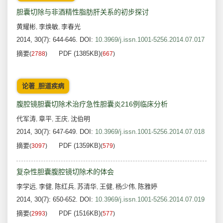
胆囊切除与非酒精性脂肪肝关系的初步探讨
黄耀彬
李焕敏
李春光
,
,
2014, 30(7): 644-646.
DOI:
10.3969/j.issn.1001-5256.2014.07.017
摘要
PDF (1385KB)
(
2788
)
(
667
)
论著_胆道疾病
腹腔镜胆囊切除术治疗急性胆囊炎216例临床分析
代军涛
章平
王庆
沈伯明
,
,
,
2014, 30(7): 647-649.
DOI:
10.3969/j.issn.1001-5256.2014.07.018
摘要
PDF (1359KB)
(
3097
)
(
579
)
复杂性胆囊腹腔镜切除术的体会
李学远
李健
陈红兵
苏清华
王健
杨少伟
陈雅婷
,
,
,
,
,
,
2014, 30(7): 650-652.
DOI:
10.3969/j.issn.1001-5256.2014.07.019
摘要
PDF (1516KB)
(
2993
)
(
577
)