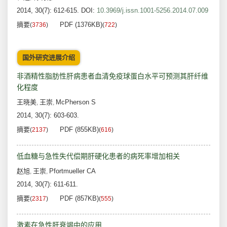
2014, 30(7): 612-615.
DOI:
10.3969/j.issn.1001-5256.2014.07.009
摘要
PDF (1376KB)
(
3736
)
(
722
)
国外研究进展介绍
非酒精性脂肪性肝病患者血清免疫球蛋白水平可预测其肝纤维
化程度
王晓美
王崇
McPherson S
,
,
2014, 30(7): 603-603.
摘要
PDF (855KB)
(
2137
)
(
616
)
低血糖与急性失代偿期肝硬化患者的病死率增加相关
赵旭
王崇
Pfortmueller CA
,
,
2014, 30(7): 611-611.
摘要
PDF (857KB)
(
2317
)
(
555
)
激素在急性肝衰竭中的应用