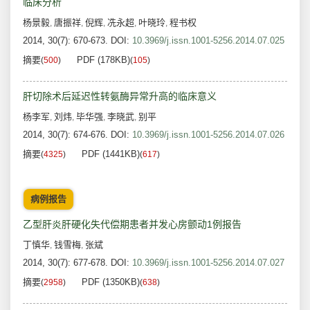
临床分析
杨景毅
唐振祥
倪辉
冼永超
叶晓玲
程书权
,
,
,
,
,
2014, 30(7): 670-673.
DOI:
10.3969/j.issn.1001-5256.2014.07.025
摘要
PDF (178KB)
(
500
)
(
105
)
肝切除术后延迟性转氨酶异常升高的临床意义
杨李军
刘炜
毕华强
李晓武
别平
,
,
,
,
2014, 30(7): 674-676.
DOI:
10.3969/j.issn.1001-5256.2014.07.026
摘要
PDF (1441KB)
(
4325
)
(
617
)
病例报告
乙型肝炎肝硬化失代偿期患者并发心房颤动1例报告
丁慎华
钱雪梅
张斌
,
,
2014, 30(7): 677-678.
DOI:
10.3969/j.issn.1001-5256.2014.07.027
摘要
PDF (1350KB)
(
2958
)
(
638
)