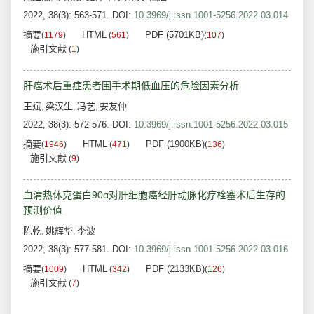
2022, 38(3): 563-571.
DOI:
10.3969/j.issn.1001-5256.2022.03.014
摘要
HTML
PDF (5701KB)
(
1179
)
(
561
)
(
107
)
施引文献
(
1
)
肝癌术后重症患者围手术期低血压的危险因素分析
王斌
梁汉生
冯艺
安友仲
,
,
,
2022, 38(3): 572-576.
DOI:
10.3969/j.issn.1001-5256.2022.03.015
摘要
HTML
PDF (1900KB)
(
1946
)
(
471
)
(
136
)
施引文献
(
9
)
血清热休克蛋白90α对肝细胞癌经肝动脉化疗栓塞术后生存的
预测价值
陈乾
姚辉华
李波
,
,
2022, 38(3): 577-581.
DOI:
10.3969/j.issn.1001-5256.2022.03.016
摘要
HTML
PDF (2133KB)
(
1009
)
(
342
)
(
126
)
施引文献
(
7
)