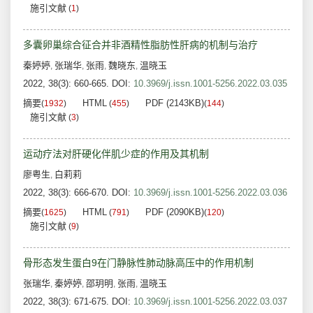
施引文献
(
1
)
多囊卵巢综合征合并非酒精性脂肪性肝病的机制与治疗
秦婷婷
张瑞华
张雨
魏晓东
温晓玉
,
,
,
,
2022, 38(3): 660-665.
DOI:
10.3969/j.issn.1001-5256.2022.03.035
摘要
HTML
PDF (2143KB)
(
1932
)
(
455
)
(
144
)
施引文献
(
3
)
运动疗法对肝硬化伴肌少症的作用及其机制
廖粤生
白莉莉
,
2022, 38(3): 666-670.
DOI:
10.3969/j.issn.1001-5256.2022.03.036
摘要
HTML
PDF (2090KB)
(
1625
)
(
791
)
(
120
)
施引文献
(
9
)
骨形态发生蛋白9在门静脉性肺动脉高压中的作用机制
张瑞华
秦婷婷
邵玥明
张雨
温晓玉
,
,
,
,
2022, 38(3): 671-675.
DOI:
10.3969/j.issn.1001-5256.2022.03.037