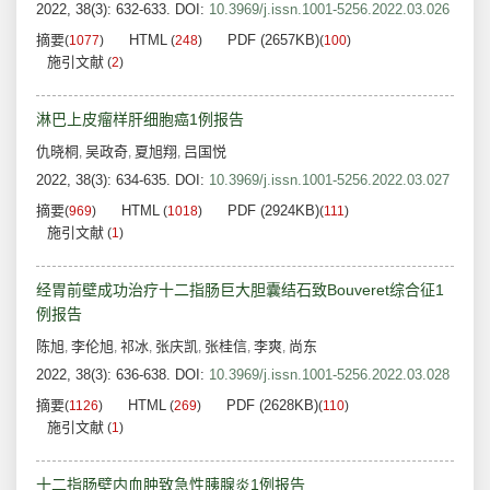
2022, 38(3): 632-633.
DOI:
10.3969/j.issn.1001-5256.2022.03.026
摘要
HTML
PDF (2657KB)
(
1077
)
(
248
)
(
100
)
施引文献
(
2
)
淋巴上皮瘤样肝细胞癌1例报告
仇晓桐
吴政奇
夏旭翔
吕国悦
,
,
,
2022, 38(3): 634-635.
DOI:
10.3969/j.issn.1001-5256.2022.03.027
摘要
HTML
PDF (2924KB)
(
969
)
(
1018
)
(
111
)
施引文献
(
1
)
经胃前壁成功治疗十二指肠巨大胆囊结石致Bouveret综合征1
例报告
陈旭
李伦旭
祁冰
张庆凯
张桂信
李爽
尚东
,
,
,
,
,
,
2022, 38(3): 636-638.
DOI:
10.3969/j.issn.1001-5256.2022.03.028
摘要
HTML
PDF (2628KB)
(
1126
)
(
269
)
(
110
)
施引文献
(
1
)
十二指肠壁内血肿致急性胰腺炎1例报告