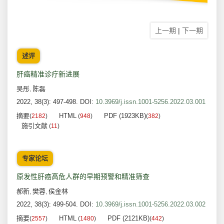
上一期
|
下一期
述评
肝癌精准诊疗新进展
吴彤
陈磊
,
2022, 38(3): 497-498.
DOI:
10.3969/j.issn.1001-5256.2022.03.001
摘要
HTML
PDF (1923KB)
(
2182
)
(
948
)
(
382
)
施引文献
(
11
)
专家论坛
原发性肝癌高危人群的早期预警和精准筛查
郝新
樊蓉
侯金林
,
,
2022, 38(3): 499-504.
DOI:
10.3969/j.issn.1001-5256.2022.03.002
摘要
HTML
PDF (2121KB)
(
2557
)
(
1480
)
(
442
)