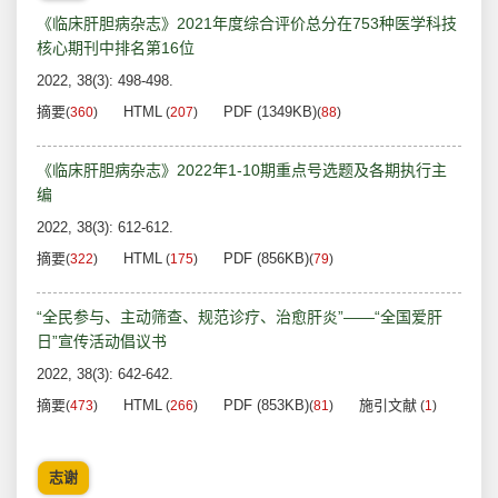
《临床肝胆病杂志》2021年度综合评价总分在753种医学科技
核心期刊中排名第16位
2022, 38(3): 498-498.
摘要
HTML
PDF (1349KB)
(
360
)
(
207
)
(
88
)
《临床肝胆病杂志》2022年1-10期重点号选题及各期执行主
编
2022, 38(3): 612-612.
摘要
HTML
PDF (856KB)
(
322
)
(
175
)
(
79
)
“全民参与、主动筛查、规范诊疗、治愈肝炎”——“全国爱肝
日”宣传活动倡议书
2022, 38(3): 642-642.
摘要
HTML
PDF (853KB)
施引文献
(
473
)
(
266
)
(
81
)
(
1
)
志谢