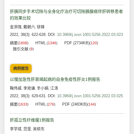
肝胰同步手术切除与全身化疗治疗可切除胰腺癌伴肝转移患者
的效果比较
金添强
戴朝六
徐锋
,
,
2022, 38(3): 622-628.
DOI:
10.3969/j.issn.1001-5256.2022.03.023
摘要
HTML
PDF (2734KB)
(
1608
)
(
1346
)
(
120
)
施引文献
(
9
)
病例报告
以慢加急性肝衰竭起病的自身免疫性肝炎1例报告
鞠伟威
李宛谦
辛小娟
江涛
,
,
,
2022, 38(3): 629-631.
DOI:
10.3969/j.issn.1001-5256.2022.03.025
摘要
HTML
PDF (2483KB)
(
1633
)
(
276
)
(
144
)
肝孤立性纤维瘤1例报告
李学成
范莹
吴硕东
,
,