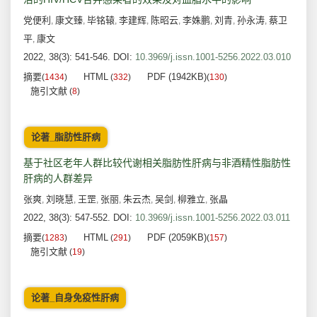
党便利
康文臻
毕铭辕
李建辉
陈昭云
李姝鹏
刘青
孙永涛
蔡卫
,
,
,
,
,
,
,
,
平
康文
,
2022, 38(3): 541-546.
DOI:
10.3969/j.issn.1001-5256.2022.03.010
摘要
HTML
PDF (1942KB)
(
1434
)
(
332
)
(
130
)
施引文献
(
8
)
论著_脂肪性肝病
基于社区老年人群比较代谢相关脂肪性肝病与非酒精性脂肪性
肝病的人群差异
张爽
刘晓慧
王罡
张丽
朱云杰
吴剑
柳雅立
张晶
,
,
,
,
,
,
,
2022, 38(3): 547-552.
DOI:
10.3969/j.issn.1001-5256.2022.03.011
摘要
HTML
PDF (2059KB)
(
1283
)
(
291
)
(
157
)
施引文献
(
19
)
论著_自身免疫性肝病