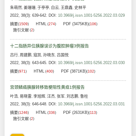
朱萌然
姜珊珊
于亭亭
白云
王鼎鑫
史林平
,
,
,
,
,
2022, 38(3): 639-642.
DOI:
10.3969/j.issn.1001-5256.2022.03.029
摘要
HTML
PDF (3475KB)
(
1509
)
(
274
)
(
106
)
施引文献
(
2
)
十二指肠异位胰腺误诊为腹腔肿瘤3例报告
吕行
周建鹏
寇凯
孙晓东
吕国悦
,
,
,
,
2022, 38(3): 643-645.
DOI:
10.3969/j.issn.1001-5256.2022.03.030
摘要
HTML
PDF (3871KB)
(
971
)
(
400
)
(
102
)
宫颈鳞癌胰腺转移致梗阻性黄疸1例报告
叶浩
易晓雷
李旭辉
汪杰
张军
刘志鹏
鲁柱
,
,
,
,
,
,
2022, 38(3): 646-648.
DOI:
10.3969/j.issn.1001-5256.2022.03.031
摘要
HTML
PDF (2631KB)
(
1246
)
(
336
)
(
113
)
施引文献
(
2
)