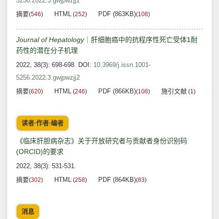
5256.2022.3.gwjpwzjj1
摘要
HTML
PDF (863KB)
(
546
)
(
252
)
(
108
)
Journal of Hepatology
｜肝细胞癌中的抗程序性死亡受体1耐
药性的潜在分子机理
2022, 38(3): 698-698.
DOI:
10.3969/j.issn.1001-
5256.2022.3.gwjpwzjj2
摘要
HTML
PDF (866KB)
施引文献
(
620
)
(
246
)
(
108
)
(
1
)
读者·作者·编者
《临床肝胆病杂志》关于开放研究者与贡献者身份识别码
(ORCID)的要求
2022, 38(3): 531-531.
摘要
HTML
PDF (864KB)
(
302
)
(
258
)
(
83
)
消息