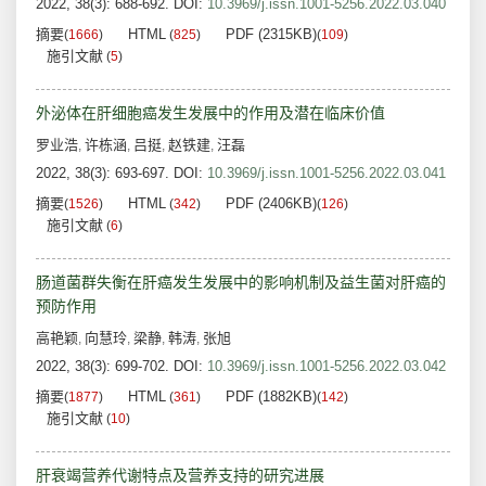
2022, 38(3): 688-692.
DOI:
10.3969/j.issn.1001-5256.2022.03.040
摘要
HTML
PDF (2315KB)
(
1666
)
(
825
)
(
109
)
施引文献
(
5
)
外泌体在肝细胞癌发生发展中的作用及潜在临床价值
罗业浩
许栋涵
吕挺
赵铁建
汪磊
,
,
,
,
2022, 38(3): 693-697.
DOI:
10.3969/j.issn.1001-5256.2022.03.041
摘要
HTML
PDF (2406KB)
(
1526
)
(
342
)
(
126
)
施引文献
(
6
)
肠道菌群失衡在肝癌发生发展中的影响机制及益生菌对肝癌的
预防作用
高艳颖
向慧玲
梁静
韩涛
张旭
,
,
,
,
2022, 38(3): 699-702.
DOI:
10.3969/j.issn.1001-5256.2022.03.042
摘要
HTML
PDF (1882KB)
(
1877
)
(
361
)
(
142
)
施引文献
(
10
)
肝衰竭营养代谢特点及营养支持的研究进展