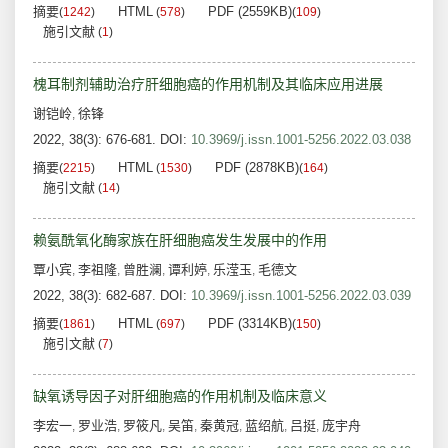
摘要
HTML
PDF (2559KB)
(
1242
)
(
578
)
(
109
)
施引文献
(
1
)
槐耳制剂辅助治疗肝细胞癌的作用机制及其临床应用进展
谢铠岭
徐锋
,
2022, 38(3): 676-681.
DOI:
10.3969/j.issn.1001-5256.2022.03.038
摘要
HTML
PDF (2878KB)
(
2215
)
(
1530
)
(
164
)
施引文献
(
14
)
赖氨酰氧化酶家族在肝细胞癌发生发展中的作用
覃小宾
李祖隆
曾胜澜
谭利婷
乐滢玉
毛德文
,
,
,
,
,
2022, 38(3): 682-687.
DOI:
10.3969/j.issn.1001-5256.2022.03.039
摘要
HTML
PDF (3314KB)
(
1861
)
(
697
)
(
150
)
施引文献
(
7
)
缺氧诱导因子对肝细胞癌的作用机制及临床意义
李宏一
罗业浩
罗筱凡
吴笛
秦黄冠
蓝绍航
吕挺
庞宇舟
,
,
,
,
,
,
,