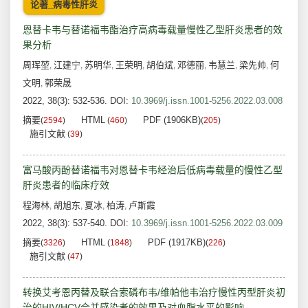
论著_病毒性肝炎
恩替卡韦与替诺福韦酯治疗高病毒载量慢性乙型肝炎患者的效
果分析
周珲堃
江建宁
苏明华
王荣明
胡伯斌
邓德丽
韦慧兰
梁先帅
何
,
,
,
,
,
,
,
,
文明
郭荣晟
,
2022, 38(3): 532-536.
DOI:
10.3969/j.issn.1001-5256.2022.03.008
摘要
HTML
PDF (1906KB)
(
2594
)
(
460
)
(
205
)
施引文献
(
39
)
富马酸丙酚替诺福韦对恩替卡韦经治后低病毒载量的慢性乙型
肝炎患者的临床疗效
程海林
胡旭东
夏冰
柏涛
卢斯霞
,
,
,
,
2022, 38(3): 537-540.
DOI:
10.3969/j.issn.1001-5256.2022.03.009
摘要
HTML
PDF (1917KB)
(
3326
)
(
1848
)
(
226
)
施引文献
(
47
)
转换艾考恩丙替及联合索磷布韦/维帕他韦治疗慢性丙型肝炎初
治的HIV/HCV合并感染者的效果及对血脂水平的影响