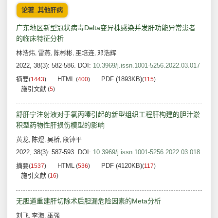
论著_其他肝病
广东地区新型冠状病毒Delta变异株感染并发肝功能异常患者
的临床特征分析
林浩炜
雷燕
陈彬彬
巫培连
邓浩辉
,
,
,
,
2022, 38(3): 582-586.
DOI:
10.3969/j.issn.1001-5256.2022.03.017
摘要
HTML
PDF (1893KB)
(
1443
)
(
400
)
(
115
)
施引文献
(
5
)
舒肝宁注射液对于氯丙嗪引起的新型组织工程肝构建的胆汁淤
积型药物性肝损伤模型的影响
黄龙
陈煜
吴桥
段钟平
,
,
,
2022, 38(3): 587-593.
DOI:
10.3969/j.issn.1001-5256.2022.03.018
摘要
HTML
PDF (4120KB)
(
1537
)
(
536
)
(
117
)
施引文献
(
16
)
无胆道重建肝切除术后胆漏危险因素的Meta分析
刘飞
李海
巫强
,
,