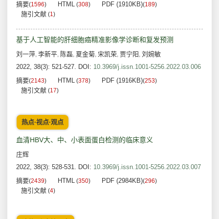
摘要
HTML
PDF (1910KB)
(
1596
)
(
308
)
(
189
)
施引文献
(
1
)
基于人工智能的肝细胞癌精准影像学诊断和复发预测
刘一萍
李新平
陈磊
夏金菊
宋凯荣
贾宁阳
刘婉敏
,
,
,
,
,
,
2022, 38(3): 521-527.
DOI:
10.3969/j.issn.1001-5256.2022.03.006
摘要
HTML
PDF (1916KB)
(
2143
)
(
378
)
(
253
)
施引文献
(
17
)
热点·视点·观点
血清HBV大、中、小表面蛋白检测的临床意义
庄辉
2022, 38(3): 528-531.
DOI:
10.3969/j.issn.1001-5256.2022.03.007
摘要
HTML
PDF (2984KB)
(
2439
)
(
350
)
(
296
)
施引文献
(
4
)