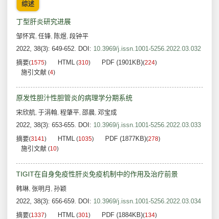
综述
丁型肝炎研究进展
邹怀宾
任锋
陈煜
段钟平
,
,
,
2022, 38(3): 649-652.
DOI:
10.3969/j.issn.1001-5256.2022.03.032
摘要
HTML
PDF (1901KB)
(
1575
)
(
310
)
(
224
)
施引文献
(
4
)
原发性胆汁性胆管炎的病理学分期系统
宋欣航
于涓翰
程肇平
邵晨
邓宝成
,
,
,
,
2022, 38(3): 653-655.
DOI:
10.3969/j.issn.1001-5256.2022.03.033
摘要
HTML
PDF (1877KB)
(
3141
)
(
1035
)
(
278
)
施引文献
(
10
)
TIGIT在自身免疫性肝炎免疫机制中的作用及治疗前景
韩琳
张明月
孙颖
,
,
2022, 38(3): 656-659.
DOI:
10.3969/j.issn.1001-5256.2022.03.034
摘要
HTML
PDF (1884KB)
(
1337
)
(
301
)
(
134
)