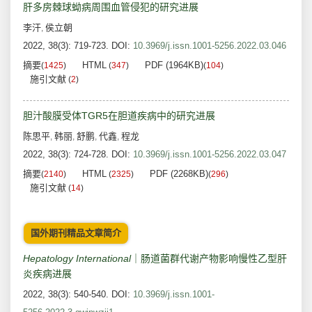
肝多房棘球蚴病周围血管侵犯的研究进展
李汗
侯立朝
,
2022, 38(3): 719-723.
DOI:
10.3969/j.issn.1001-5256.2022.03.046
摘要
HTML
PDF (1964KB)
(
1425
)
(
347
)
(
104
)
施引文献
(
2
)
胆汁酸膜受体TGR5在胆道疾病中的研究进展
陈思平
韩丽
舒鹏
代鑫
程龙
,
,
,
,
2022, 38(3): 724-728.
DOI:
10.3969/j.issn.1001-5256.2022.03.047
摘要
HTML
PDF (2268KB)
(
2140
)
(
2325
)
(
296
)
施引文献
(
14
)
国外期刊精品文章简介
Hepatology
International
｜肠道菌群代谢产物影响慢性乙型肝
炎疾病进展
2022, 38(3): 540-540.
DOI:
10.3969/j.issn.1001-