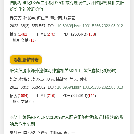
国际标准化比值/血小板比值指数对原发性胆汁性胆管炎相关肝
纤维化的诊断价值
乔芳芳
孙长宇
何佳倩
董少雨
张建营
,
,
,
,
2022, 38(3): 553-557.
DOI:
10.3969/j.issn.1001-5256.2022.03.012
摘要
HTML
PDF (2505KB)
(
1482
)
(
270
)
(
138
)
施引文献
(
11
)
论著_肝脏肿瘤
肝癌细胞来源外泌体对肿瘤相关M2型巨噬细胞极化的影响
姚涛
徐植红
姚纪友
夏雨
陆敏强
兰天
刘冰
,
,
,
,
,
,
2022, 38(3): 558-562.
DOI:
10.3969/j.issn.1001-5256.2022.03.013
摘要
HTML
PDF (2353KB)
(
1554
)
(
719
)
(
151
)
施引文献
(
6
)
长链非编码RNA LNC01309对人肝癌细胞增殖和迁移能力的影
响及作用机制
刘红燕
李婧姣
路泽军
刘咏真
温居一
,
,
,
,