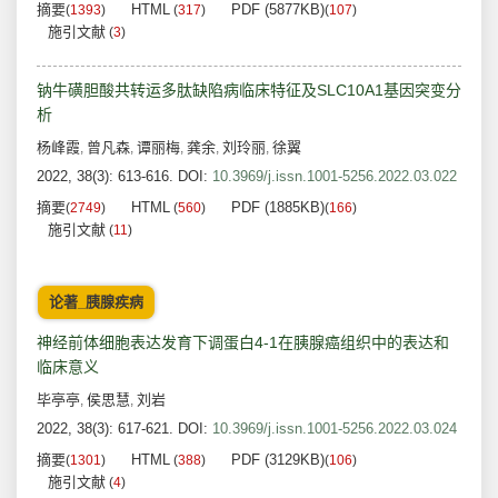
摘要
HTML
PDF (5877KB)
(
1393
)
(
317
)
(
107
)
施引文献
(
3
)
钠牛磺胆酸共转运多肽缺陷病临床特征及SLC10A1基因突变分
析
杨峰霞
曾凡森
谭丽梅
龚余
刘玲丽
徐翼
,
,
,
,
,
2022, 38(3): 613-616.
DOI:
10.3969/j.issn.1001-5256.2022.03.022
摘要
HTML
PDF (1885KB)
(
2749
)
(
560
)
(
166
)
施引文献
(
11
)
论著_胰腺疾病
神经前体细胞表达发育下调蛋白4-1在胰腺癌组织中的表达和
临床意义
毕亭亭
侯思慧
刘岩
,
,
2022, 38(3): 617-621.
DOI:
10.3969/j.issn.1001-5256.2022.03.024
摘要
HTML
PDF (3129KB)
(
1301
)
(
388
)
(
106
)
施引文献
(
4
)