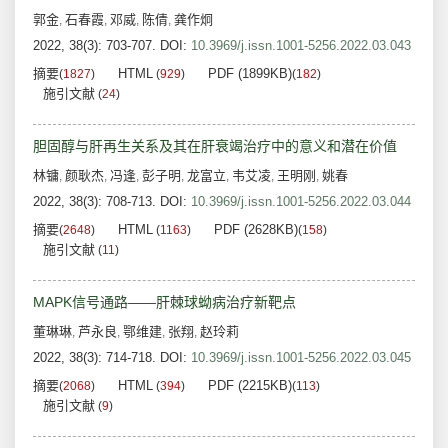
郭金
石春霞
邓威
陈倩
龚作炯
,
,
,
,
2022, 38(3): 703-707.
DOI:
10.3969/j.issn.1001-5256.2022.03.043
摘要
HTML
PDF (1899KB)
(
1827
)
(
929
)
(
182
)
施引文献
(
24
)
胆固醇与肝再生关系及其在肝衰竭治疗中的意义和潜在价值
林镛
颜耿杰
冯逢
彭子明
龙富立
韦艾凌
王明刚
姚春
,
,
,
,
,
,
,
2022, 38(3): 708-713.
DOI:
10.3969/j.issn.1001-5256.2022.03.044
摘要
HTML
PDF (2628KB)
(
2648
)
(
1163
)
(
158
)
施引文献
(
11
)
MAPK信号通路——肝棘球蚴病治疗新靶点
董琳琳
芦永良
鄂维建
张翔
赵玲莉
,
,
,
,
2022, 38(3): 714-718.
DOI:
10.3969/j.issn.1001-5256.2022.03.045
摘要
HTML
PDF (2215KB)
(
2068
)
(
394
)
(
113
)
施引文献
(
9
)