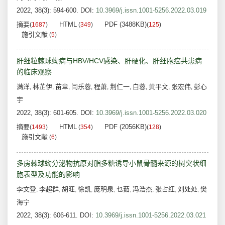
2022, 38(3): 594-600.
DOI:
10.3969/j.issn.1001-5256.2022.03.019
摘要
HTML
PDF (3488KB)
(
1687
)
(
349
)
(
125
)
施引文献
(
5
)
肝细粒棘球蚴病与HBV/HCV感染、肝硬化、肝细胞癌共患病
的临床观察
满洋
林芷伊
苗章
闫乐蓉
程萧
荆仁一
白蓉
黄平文
张宏伟
彭心
,
,
,
,
,
,
,
,
,
宇
2022, 38(3): 601-605.
DOI:
10.3969/j.issn.1001-5256.2022.03.020
摘要
HTML
PDF (2056KB)
(
1493
)
(
354
)
(
128
)
施引文献
(
6
)
多房棘球蚴分泌物抗原对脂多糖诱导小鼠骨髓来源的树突状细
胞表型及功能的影响
李文登
李超群
胡旺
徐凯
庞明泉
乜茹
冯浩杰
张占红
刘处处
樊
,
,
,
,
,
,
,
,
,
海宁
2022, 38(3): 606-611.
DOI:
10.3969/j.issn.1001-5256.2022.03.021