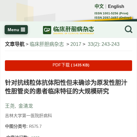
中文
English
｜
ISSN 1001-5256 (Print)
ISSN 2097-3497 (Online)
CN 22-1108/R
Menu
文章导航
>
临床肝胆病杂志
>
2017
>
33(2): 243-243
PDF下载
( 1435 KB)
针对抗线粒体抗体阳性但未确诊为原发性胆汁
性胆管炎的患者临床特征的大规模研究
王尧
,
金清龙
吉林大学第一医院肝病科
中图分类号:
R575.7