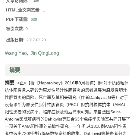
文章访问数:
1305
HTML全文浏览量:
1
PDF下载量:
630
被引次数:
0
出版日期:
2017-02-20
Wang Yao
,
Jin QingLong
摘要
摘要:
<正>【据《Hepatology》2016年9月报道】题:对于抗线粒体
抗体阳性且未确诊为原发性胆汁性胆管炎的患者进展为原发性胆汁
性胆管炎的风险、死亡率及其相关研究（作者Dahlqvist G等）对于
没有诊断为原发性胆汁性胆管炎（PBC）但抗线粒体抗体（AMA）
阳性患者的发病率、临床症状及预后尚未可知。来自法国Saint-
Antoine医院肝病科的Dahlqvist等联合63个免疫学实验室共同开展了
一项关于AMA阳性率的前瞻性研究。一年间,从1318例AMA阳性患
者中选出720例进行临床数据资料的收集。Dahlqvist等将患者分为