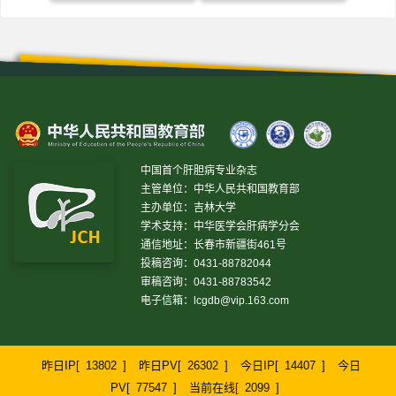
中国首个肝胆病专业杂志
主管单位：中华人民共和国教育部
主办单位：吉林大学
学术支持：中华医学会肝病学分会
通信地址：长春市新疆街461号
投稿咨询：0431-88782044
审稿咨询：0431-88783542
电子信箱：
lcgdb@vip.163.com
昨日IP[
13802
]
昨日PV[
26302
]
今日IP[
14407
]
今日
PV[
77547
]
当前在线[
2099
]