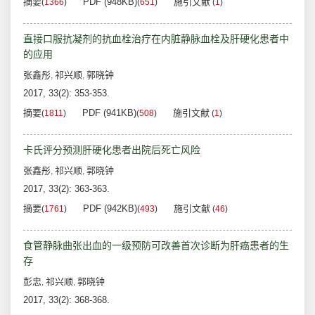
摘要
PDF (948KB)
施引文献
(
1366
)
(
651
)
(
1
)
直接口服抗凝剂的抗血栓治疗在内脏静脉血栓及肝硬化患者中
的应用
张鑫彤
祁兴顺
郭晓钟
,
,
2017, 33(2): 353-353.
摘要
PDF (941KB)
施引文献
(
1811
)
(
508
)
(
1
)
卡氏评分预测肝硬化患者出院后死亡风险
张鑫彤
祁兴顺
郭晓钟
,
,
2017, 33(2): 363-363.
摘要
PDF (942KB)
施引文献
(
1761
)
(
493
)
(
46
)
食管静脉曲张出血的一级预防可改善首次诊断为肝癌患者的生
存
彭忠
祁兴顺
郭晓钟
,
,
2017, 33(2): 368-368.