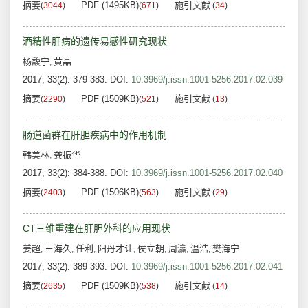
摘要
PDF (1495KB)
施引文献
(
3044
)
(
671
)
(
34
)
酒精性肝病的遗传易感性研究现状
杨馥宁
黄晶
,
2017, 33(2): 379-383.
DOI:
10.3969/j.issn.1001-5256.2017.02.039
摘要
PDF (1509KB)
施引文献
(
2290
)
(
521
)
(
13
)
肠道菌群在肝胆疾病中的作用机制
韩美林
龚振华
,
2017, 33(2): 384-388.
DOI:
10.3969/j.issn.1001-5256.2017.02.040
摘要
PDF (1506KB)
施引文献
(
2403
)
(
563
)
(
29
)
CT三维重建在肝胆外科的应用现状
姜超
王海久
任利
阳丹才让
侯立朝
周灜
温浩
樊海宁
,
,
,
,
,
,
,
2017, 33(2): 389-393.
DOI:
10.3969/j.issn.1001-5256.2017.02.041
摘要
PDF (1509KB)
施引文献
(
2635
)
(
538
)
(
14
)