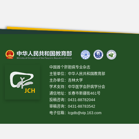
中国首个肝胆病专业杂志
主管单位：中华人民共和国教育部
主办单位：吉林大学
学术支持：中华医学会肝病学分会
通信地址：长春市新疆街461号
投稿咨询：0431-88782044
审稿咨询：0431-88783542
电子信箱：
lcgdb@vip.163.com
昨日IP[
16697
]
昨日PV[
78609
]
今日IP[
13378
]
今日