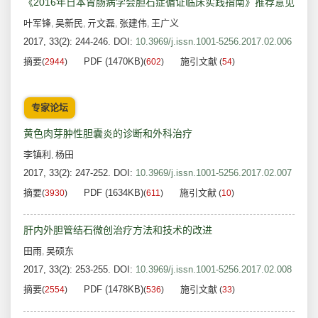
《2016年日本胃肠病学会胆石症循证临床实践指南》推荐意见
叶军锋
吴新民
亓文磊
张建伟
王广义
,
,
,
,
2017, 33(2): 244-246.
DOI:
10.3969/j.issn.1001-5256.2017.02.006
摘要
PDF (1470KB)
施引文献
(
2944
)
(
602
)
(
54
)
专家论坛
黄色肉芽肿性胆囊炎的诊断和外科治疗
李镇利
杨田
,
2017, 33(2): 247-252.
DOI:
10.3969/j.issn.1001-5256.2017.02.007
摘要
PDF (1634KB)
施引文献
(
3930
)
(
611
)
(
10
)
肝内外胆管结石微创治疗方法和技术的改进
田雨
吴硕东
,
2017, 33(2): 253-255.
DOI:
10.3969/j.issn.1001-5256.2017.02.008
摘要
PDF (1478KB)
施引文献
(
2554
)
(
536
)
(
33
)