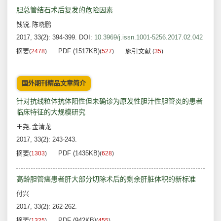
胆总管结石术后复发的危险因素
钱锐
陈晓鹏
,
2017, 33(2): 394-399.
DOI:
10.3969/j.issn.1001-5256.2017.02.042
摘要
PDF (1517KB)
施引文献
(
2478
)
(
527
)
(
35
)
国外期刊精品文章简介
针对抗线粒体抗体阳性但未确诊为原发性胆汁性胆管炎的患者
临床特征的大规模研究
王尧
金清龙
,
2017, 33(2): 243-243.
摘要
PDF (1435KB)
(
1303
)
(
628
)
高龄胆管癌患者肝大部分切除术后的剩余肝脏体积的新标准
付兴
2017, 33(2): 262-262.
摘要
PDF (942KB)
(
1325
)
(
455
)