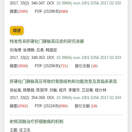
2017, 33(2): 346-347.
DOI:
10.3969/j.issn.1001-5256.2017.02.032
摘要
PDF (1528KB)
(
2595
)
(
580
)
综述
特发性非肝硬化门静脉高压症的研究进展
刘海博
张博静
吕勇
韩国宏
,
,
,
2017, 33(2): 348-353.
DOI:
10.3969/j.issn.1001-5256.2017.02.033
摘要
PDF (1520KB)
施引文献
(
3500
)
(
721
)
(
18
)
肝硬化门静脉高压导致的胃肠结构和功能改变及其临床表现
尚祉胤
杨敬貌
陈丽萍
刘敏
程开
李耀华
艾迎春
程计林
,
,
,
,
,
,
,
2017, 33(2): 354-358.
DOI:
10.3969/j.issn.1001-5256.2017.02.034
摘要
PDF (1511KB)
施引文献
(
2562
)
(
566
)
(
18
)
射频消融治疗肝细胞癌的机制
王鹏
任卫东
,