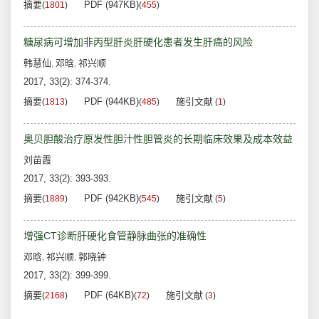
摘要
PDF (947KB)
(
1801
)
(
455
)
糖尿病可增加非丙型肝炎肝硬化患者发生肝癌的风险
韩慧仙
邓晗
祁兴顺
,
,
2017, 33(2): 374-374.
摘要
PDF (944KB)
施引文献
(
1813
)
(
485
)
(
1
)
奥贝胆酸治疗原发性胆汁性胆管炎的长期临床效果及成本效益
刘苗霞
2017, 33(2): 393-393.
摘要
PDF (942KB)
施引文献
(
1889
)
(
545
)
(
5
)
增强CT诊断肝硬化食管静脉曲张的准确性
邓晗
祁兴顺
郭晓钟
,
,
2017, 33(2): 399-399.
摘要
PDF (64KB)
施引文献
(
2168
)
(
72
)
(
3
)