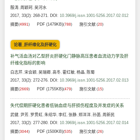
殷涛
周颖珂
吴河水
,
,
2017, 33(2): 268-271.
DOI:
10.3969/j.issn.1001-5256.2017.02.012
摘要
PDF (1479KB)
施引文献
(
4991
)
(
788
)
(
20
)
论著_肝纤维化及肝硬化
补气活血汤对乙型肝炎肝硬化门静脉高压患者血流动力学及肝
纤维化指标的影响
白志芹
宋会颖
吴瑞卿
高冬
霍红敏
杨晶
陈蜀
,
,
,
,
,
,
2017, 33(2): 272-276.
DOI:
10.3969/j.issn.1001-5256.2017.02.013
摘要
PDF (1755KB)
施引文献
(
2669
)
(
479
)
(
15
)
失代偿期肝硬化患者低钠血症与肝损伤程度及并发症的关系
武健
尹芳
罗贯虹
朱绍华
李红
张静
郑洋洋
孙菡
周新民
,
,
,
,
,
,
,
,
2017, 33(2): 277-280.
DOI:
10.3969/j.issn.1001-5256.2017.02.014
摘要
PDF (1500KB)
施引文献
(
3044
)
(
535
)
(
26
)