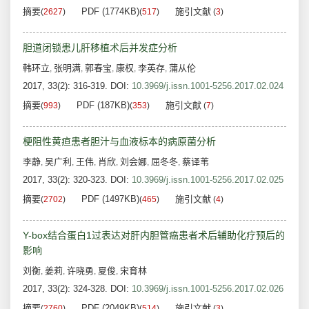
摘要
PDF (1774KB)
施引文献
(
2627
)
(
517
)
(
3
)
胆道闭锁患儿肝移植术后并发症分析
韩环立
张明满
郭春宝
康权
李英存
蒲从伦
,
,
,
,
,
2017, 33(2): 316-319.
DOI:
10.3969/j.issn.1001-5256.2017.02.024
摘要
PDF (187KB)
施引文献
(
993
)
(
353
)
(
7
)
梗阻性黄疸患者胆汁与血液标本的病原菌分析
李静
吴广利
王伟
肖欣
刘会娜
屈冬冬
蔡译苇
,
,
,
,
,
,
2017, 33(2): 320-323.
DOI:
10.3969/j.issn.1001-5256.2017.02.025
摘要
PDF (1497KB)
施引文献
(
2702
)
(
465
)
(
4
)
Y-box结合蛋白1过表达对肝内胆管癌患者术后辅助化疗预后的
影响
刘衡
姜莉
许晓勇
夏俊
宋育林
,
,
,
,
2017, 33(2): 324-328.
DOI:
10.3969/j.issn.1001-5256.2017.02.026
摘要
PDF (2049KB)
施引文献
(
2760
)
(
514
)
(
3
)