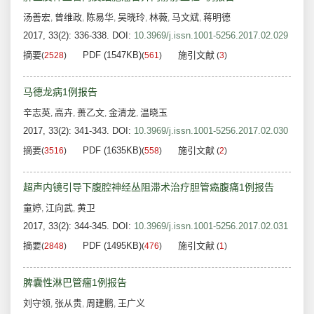
汤善宏
曾维政
陈易华
吴晓玲
林薇
马文斌
蒋明德
,
,
,
,
,
,
2017, 33(2): 336-338.
DOI:
10.3969/j.issn.1001-5256.2017.02.029
摘要
PDF (1547KB)
施引文献
(
2528
)
(
561
)
(
3
)
马德龙病1例报告
辛志英
高卉
蒉乙文
金清龙
温晓玉
,
,
,
,
2017, 33(2): 341-343.
DOI:
10.3969/j.issn.1001-5256.2017.02.030
摘要
PDF (1635KB)
施引文献
(
3516
)
(
558
)
(
2
)
超声内镜引导下腹腔神经丛阻滞术治疗胆管癌腹痛1例报告
童婷
江向武
黄卫
,
,
2017, 33(2): 344-345.
DOI:
10.3969/j.issn.1001-5256.2017.02.031
摘要
PDF (1495KB)
施引文献
(
2848
)
(
476
)
(
1
)
脾囊性淋巴管瘤1例报告
刘守领
张从贵
周建鹏
王广义
,
,
,