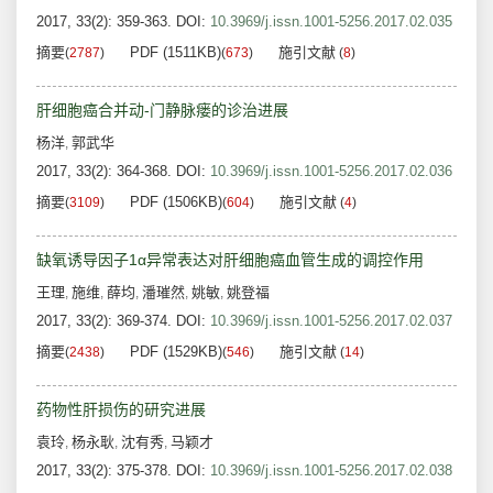
2017, 33(2): 359-363.
DOI:
10.3969/j.issn.1001-5256.2017.02.035
摘要
PDF (1511KB)
施引文献
(
2787
)
(
673
)
(
8
)
肝细胞癌合并动-门静脉瘘的诊治进展
杨洋
郭武华
,
2017, 33(2): 364-368.
DOI:
10.3969/j.issn.1001-5256.2017.02.036
摘要
PDF (1506KB)
施引文献
(
3109
)
(
604
)
(
4
)
缺氧诱导因子1α异常表达对肝细胞癌血管生成的调控作用
王理
施维
薛均
潘璀然
姚敏
姚登福
,
,
,
,
,
2017, 33(2): 369-374.
DOI:
10.3969/j.issn.1001-5256.2017.02.037
摘要
PDF (1529KB)
施引文献
(
2438
)
(
546
)
(
14
)
药物性肝损伤的研究进展
袁玲
杨永耿
沈有秀
马颖才
,
,
,
2017, 33(2): 375-378.
DOI:
10.3969/j.issn.1001-5256.2017.02.038