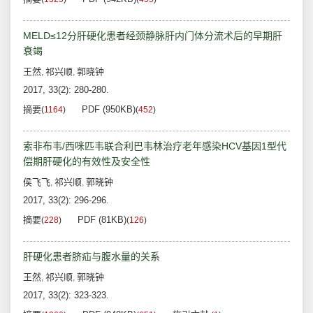
MELD≤12分肝硬化患者经颈静脉肝内门体分流术后的早期肝
衰竭
王然
祁兴顺
郭晓钟
,
,
2017, 33(2): 280-280.
摘要
PDF (950KB)
(
1164
)
(
452
)
索非布韦/西咪匹韦联合利巴韦林治疗老年感染HCV基因1型代
偿期肝硬化的有效性及安全性
侯飞飞
祁兴顺
郭晓钟
,
,
2017, 33(2): 296-296.
摘要
PDF (81KB)
(
228
)
(
126
)
肝硬化患者脐疝与腹水量的关系
王然
祁兴顺
郭晓钟
,
,
2017, 33(2): 323-323.