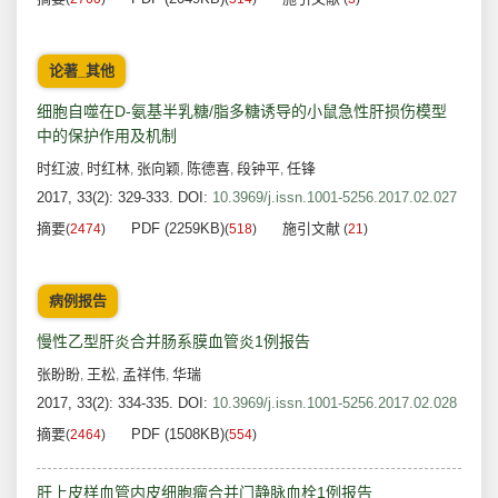
论著_其他
细胞自噬在D-氨基半乳糖/脂多糖诱导的小鼠急性肝损伤模型
中的保护作用及机制
时红波
时红林
张向颖
陈德喜
段钟平
任锋
,
,
,
,
,
2017, 33(2): 329-333.
DOI:
10.3969/j.issn.1001-5256.2017.02.027
摘要
PDF (2259KB)
施引文献
(
2474
)
(
518
)
(
21
)
病例报告
慢性乙型肝炎合并肠系膜血管炎1例报告
张盼盼
王松
孟祥伟
华瑞
,
,
,
2017, 33(2): 334-335.
DOI:
10.3969/j.issn.1001-5256.2017.02.028
摘要
PDF (1508KB)
(
2464
)
(
554
)
肝上皮样血管内皮细胞瘤合并门静脉血栓1例报告