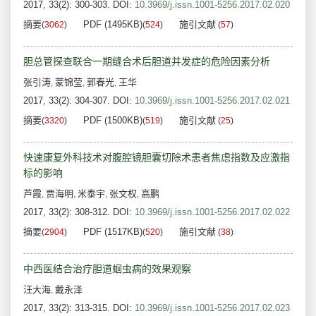
2017, 33(2): 300-303.
DOI:
10.3969/j.issn.1001-5256.2017.02.020
摘要
PDF (1495KB)
施引文献
(
3062
)
(
524
)
(
57
)
胆总管探查联合一期缝合术后胆道并发症的危险因素分析
张引涛
蒙锦莹
郭春光
王华
,
,
,
2017, 33(2): 304-307.
DOI:
10.3969/j.issn.1001-5256.2017.02.021
摘要
PDF (1500KB)
施引文献
(
3320
)
(
519
)
(
25
)
快速康复外科技术对腹腔镜胆囊切除术患者焦虑指数及应激指
标的影响
芦霞
贾海明
米泰宇
张文权
高鹏
,
,
,
,
2017, 33(2): 308-312.
DOI:
10.3969/j.issn.1001-5256.2017.02.022
摘要
PDF (1517KB)
施引文献
(
2904
)
(
520
)
(
38
)
中西医结合治疗胆道蛔虫病的效果观察
汪大海
戴永泽
,
2017, 33(2): 313-315.
DOI:
10.3969/j.issn.1001-5256.2017.02.023