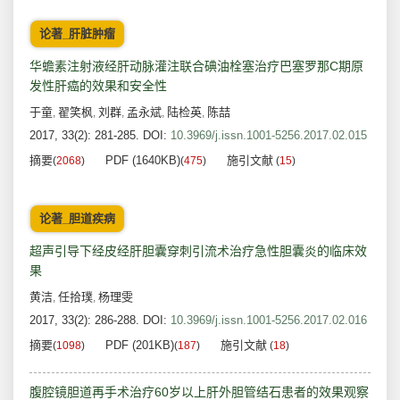
论著_肝脏肿瘤
华蟾素注射液经肝动脉灌注联合碘油栓塞治疗巴塞罗那C期原
发性肝癌的效果和安全性
于童
翟笑枫
刘群
孟永斌
陆检英
陈喆
,
,
,
,
,
2017, 33(2): 281-285.
DOI:
10.3969/j.issn.1001-5256.2017.02.015
摘要
PDF (1640KB)
施引文献
(
2068
)
(
475
)
(
15
)
论著_胆道疾病
超声引导下经皮经肝胆囊穿刺引流术治疗急性胆囊炎的临床效
果
黄洁
任拾璞
杨理雯
,
,
2017, 33(2): 286-288.
DOI:
10.3969/j.issn.1001-5256.2017.02.016
摘要
PDF (201KB)
施引文献
(
1098
)
(
187
)
(
18
)
腹腔镜胆道再手术治疗60岁以上肝外胆管结石患者的效果观察