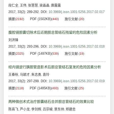
段仁全
王伟
张慧慧
梁晶晶
唐露露
,
,
,
,
2017, 33(2): 289-292.
DOI:
10.3969/j.issn.1001-5256.2017.02.017
摘要
PDF (1502KB)
施引文献
(
2192
)
(
440
)
(
20
)
腹腔镜胆囊切除术后近期胆总管结石残留的危险因素分析
刘洪锋
2017, 33(2): 293-296.
DOI:
10.3969/j.issn.1001-5256.2017.02.018
摘要
PDF (1497KB)
施引文献
(
2325
)
(
539
)
(
19
)
经内镜逆行胰胆管造影术后胆总管结石复发的危险因素分析
王春秋
马颖才
朱志勇
袁玲
,
,
,
2017, 33(2): 297-299.
DOI:
10.3969/j.issn.1001-5256.2017.02.019
摘要
PDF (1485KB)
施引文献
(
2118
)
(
493
)
(
25
)
两种微创术式治疗胆囊结石合并胆总管结石的效果比较
陈高飞
芦小龙
李剑辉
吕宗峻
景东帅
郑建忠
,
,
,
,
,