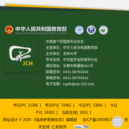
中国首个肝胆病专业杂志
主管单位：中华人民共和国教育部
主办单位：吉林大学
学术支持：中华医学会肝病学分会
通信地址：长春市新疆街461号
投稿咨询：0431-88782044
审稿咨询：0431-88783542
电子信箱：
lcgdb@vip.163.com
昨日IP[
21366
]
昨日PV[
72462
]
今日IP[
13081
]
今日
PV[
26302
]
当前在线[
1815
]
网站设计 © 2020 《临床肝胆病杂志》编辑部
吉ICP备10000617号-1
技
术支持:
仁和软件