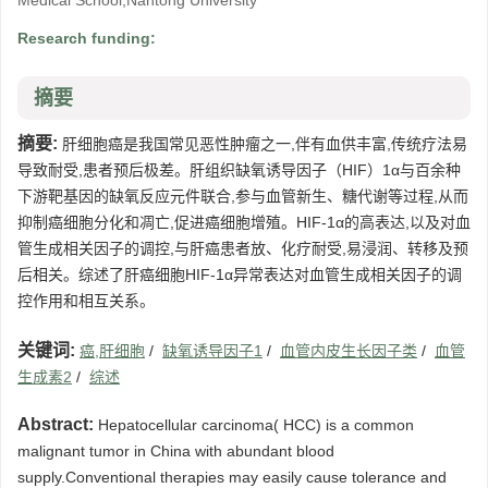
Medical School,Nantong University
Research funding:
摘要
摘要:
肝细胞癌是我国常见恶性肿瘤之一,伴有血供丰富,传统疗法易
导致耐受,患者预后极差。肝组织缺氧诱导因子（HIF）1α与百余种
下游靶基因的缺氧反应元件联合,参与血管新生、糖代谢等过程,从而
抑制癌细胞分化和凋亡,促进癌细胞增殖。HIF-1α的高表达,以及对血
管生成相关因子的调控,与肝癌患者放、化疗耐受,易浸润、转移及预
后相关。综述了肝癌细胞HIF-1α异常表达对血管生成相关因子的调
控作用和相互关系。
关键词:
癌,肝细胞
/
缺氧诱导因子1
/
血管内皮生长因子类
/
血管
生成素2
/
综述
Abstract:
Hepatocellular carcinoma( HCC) is a common
malignant tumor in China with abundant blood
supply.Conventional therapies may easily cause tolerance and