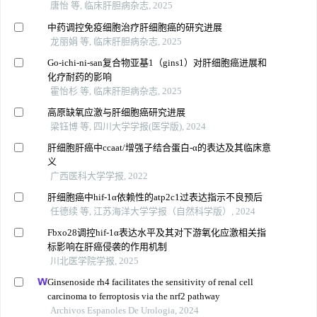
唐怡 等, 临床肝胆病杂志, 2025
中药调控免疫细胞治疗肝细胞癌的研究进展
龙丽娟 等, 临床肝胆病杂志, 2025
Go-ichi-ni-san复合物亚基1（gins1）对肝细胞癌进展和
化疗耐药的影响
霍怡杉 等, 临床肝胆病杂志, 2025
高原缺氧应激与肝细胞癌研究进展
梁钰博 等, 四川大学学报(医学版), 2024
肝细胞肝癌中ccaat/增强子结合蛋白-α的表达及其临床意
义
广西医科大学学报, 2022
肝细胞癌中hif-1α依赖性的atp2c1过表达指示不良预后
任德续 等, 江苏海洋大学学报（自然科学版）, 2024
Fbxo28调控hif-1α表达水平及其对下游氧化应激相关指
标影响在肝癌侵袭的作用机制
川北医学院学报, 2025
Ginsenoside rh4 facilitates the sensitivity of renal cell
carcinoma to ferroptosis via the nrf2 pathway
Archivos Espanoles De Urologia, 2024