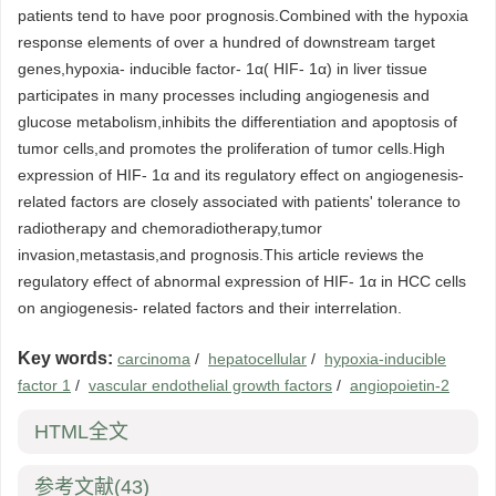
patients tend to have poor prognosis.Combined with the hypoxia
response elements of over a hundred of downstream target
genes,hypoxia- inducible factor- 1α( HIF- 1α) in liver tissue
participates in many processes including angiogenesis and
glucose metabolism,inhibits the differentiation and apoptosis of
tumor cells,and promotes the proliferation of tumor cells.High
expression of HIF- 1α and its regulatory effect on angiogenesis-
related factors are closely associated with patients' tolerance to
radiotherapy and chemoradiotherapy,tumor
invasion,metastasis,and prognosis.This article reviews the
regulatory effect of abnormal expression of HIF- 1α in HCC cells
on angiogenesis- related factors and their interrelation.
Key words:
carcinoma
/
hepatocellular
/
hypoxia-inducible
factor 1
/
vascular endothelial growth factors
/
angiopoietin-2
HTML全文
参考文献
(43)