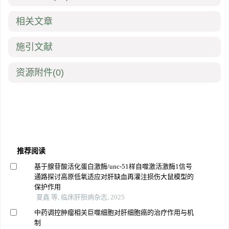
相关文章
施引文献
资源附件
(0)
推荐阅读
基于腺苷酸活化蛋白激酶/unc-51样自噬激活激酶1信号
通路探讨高原低氧适应对肝缺血再灌注损伤大鼠模型的
保护作用
夏鑫 等, 临床肝胆病杂志, 2025
中药调控肿瘤相关巨噬细胞对肝细胞癌的治疗作用与机
制