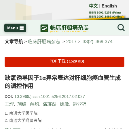
中文
English
｜
ISSN 1001-5256 (Print)
ISSN 2097-3497 (Online)
CN 22-1108/R
Menu
文章导航
>
临床肝胆病杂志
>
2017
>
33(2): 369-374
PDF下载
( 1529 KB)
缺氧诱导因子1α异常表达对肝细胞癌血管生成
的调控作用
DOI:
10.3969/j.issn.1001-5256.2017.02.037
王理
,
施维
,
薛均
,
潘璀然
,
姚敏
,
姚登福
1. 南通大学医学院
2. 南通大学附属医院