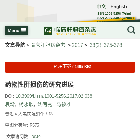
中文
English
｜
ISSN 1001-5256 (Print)
ISSN 2097-3497 (Online)
CN 22-1108/R
Menu
文章导航
>
临床肝胆病杂志
>
2017
>
33(2): 375-378
PDF下载
( 1495 KB)
药物性肝损伤的研究进展
DOI:
10.3969/j.issn.1001-5256.2017.02.038
袁玲
,
杨永耿
,
沈有秀
,
马颖才
青海省人民医院消化内科
中图分类号:
R575
文章访问数:
3049