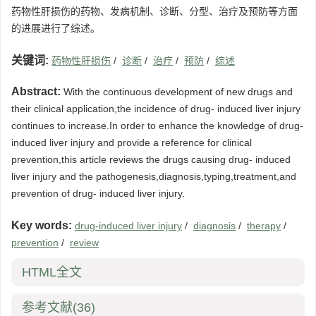
药物性肝损伤的药物、发病机制、诊断、分型、治疗及预防等方面
的进展进行了综述。
关键词:
药物性肝损伤
/
诊断
/
治疗
/
预防
/
综述
Abstract:
With the continuous development of new drugs and
their clinical application,the incidence of drug- induced liver injury
continues to increase.In order to enhance the knowledge of drug-
induced liver injury and provide a reference for clinical
prevention,this article reviews the drugs causing drug- induced
liver injury and the pathogenesis,diagnosis,typing,treatment,and
prevention of drug- induced liver injury.
Key words:
drug-induced liver injury
/
diagnosis
/
therapy
/
prevention
/
review
HTML全文
参考文献
(36)