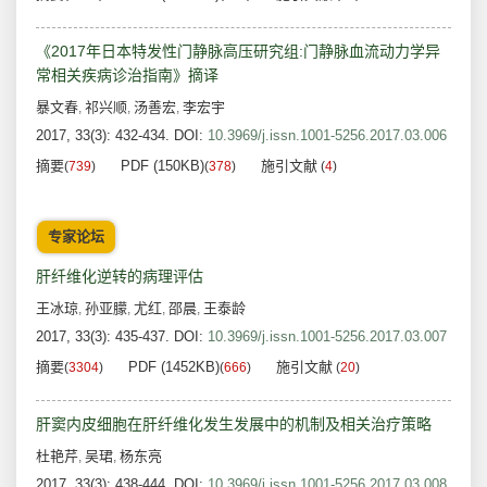
《2017年日本特发性门静脉高压研究组:门静脉血流动力学异
常相关疾病诊治指南》摘译
暴文春
祁兴顺
汤善宏
李宏宇
,
,
,
2017, 33(3): 432-434.
DOI:
10.3969/j.issn.1001-5256.2017.03.006
摘要
PDF (150KB)
施引文献
(
739
)
(
378
)
(
4
)
专家论坛
肝纤维化逆转的病理评估
王冰琼
孙亚朦
尤红
邵晨
王泰龄
,
,
,
,
2017, 33(3): 435-437.
DOI:
10.3969/j.issn.1001-5256.2017.03.007
摘要
PDF (1452KB)
施引文献
(
3304
)
(
666
)
(
20
)
肝窦内皮细胞在肝纤维化发生发展中的机制及相关治疗策略
杜艳芹
吴珺
杨东亮
,
,
2017, 33(3): 438-444.
DOI:
10.3969/j.issn.1001-5256.2017.03.008