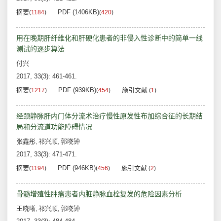
摘要
PDF (1406KB)
(
1184
)
(
420
)
用在晚期肝纤维化和肝硬化患者的非侵入性诊断中的简单一线
测试的逐步算法
付兴
2017, 33(3): 461-461.
摘要
PDF (939KB)
施引文献
(
1217
)
(
454
)
(
1
)
经颈静脉肝内门体分流术治疗慢性原发性布加综合征的长期结
局和分流道功能障碍情况
张鑫彤
祁兴顺
郭晓钟
,
,
2017, 33(3): 471-471.
摘要
PDF (946KB)
施引文献
(
1194
)
(
456
)
(
2
)
骨髓增殖性肿瘤患者内脏静脉血栓复发的危险因素分析
王晓晰
祁兴顺
郭晓钟
,
,