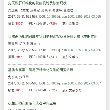
先天性肝纤维化的发病机制及诊治现状
冯茂森
马文斌
汤善宏
吴晓玲
秦建平
曾维政
,
,
,
,
,
2017, 33(3): 553-557.
DOI:
10.3969/j.issn.1001-5256.2017.03.035
摘要
PDF (1479KB)
施引文献
(
3809
)
(
726
)
(
9
)
自然杀伤细胞对肝星状细胞的调控及其在肝纤维化中的作用
李天阳
涂正坤
苏立山
,
,
2017, 33(3): 558-562.
DOI:
10.3969/j.issn.1001-5256.2017.03.036
摘要
PDF (1491KB)
施引文献
(
2946
)
(
541
)
(
7
)
基质金属蛋白酶与肝纤维化关系的研究进展
戈宏焱
张仕华
,
2017, 33(3): 563-566.
DOI:
10.3969/j.issn.1001-5256.2017.03.037
摘要
PDF (1469KB)
施引文献
(
2660
)
(
621
)
(
24
)
抗菌药物在肝硬化患者中的应用