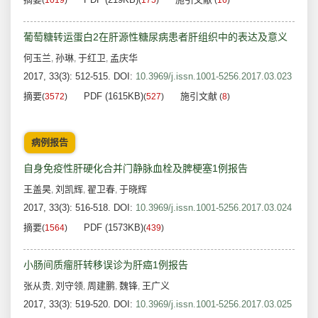
(
1019
)
(
175
)
(
16
)
葡萄糖转运蛋白2在肝源性糖尿病患者肝组织中的表达及意义
何玉兰
孙琳
于红卫
孟庆华
,
,
,
2017, 33(3): 512-515.
DOI:
10.3969/j.issn.1001-5256.2017.03.023
摘要
PDF (1615KB)
施引文献
(
3572
)
(
527
)
(
8
)
病例报告
自身免疫性肝硬化合并门静脉血栓及脾梗塞1例报告
王盖昊
刘凯辉
翟卫春
于晓辉
,
,
,
2017, 33(3): 516-518.
DOI:
10.3969/j.issn.1001-5256.2017.03.024
摘要
PDF (1573KB)
(
1564
)
(
439
)
小肠间质瘤肝转移误诊为肝癌1例报告
张从贵
刘守领
周建鹏
魏锋
王广义
,
,
,
,
2017, 33(3): 519-520.
DOI:
10.3969/j.issn.1001-5256.2017.03.025