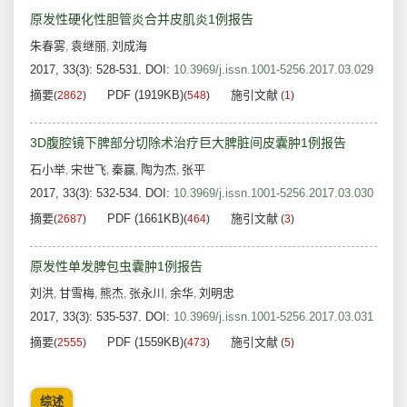
原发性硬化性胆管炎合并皮肌炎1例报告
朱春雾
袁继丽
刘成海
,
,
2017, 33(3): 528-531.
DOI:
10.3969/j.issn.1001-5256.2017.03.029
摘要
PDF (1919KB)
施引文献
(
2862
)
(
548
)
(
1
)
3D腹腔镜下脾部分切除术治疗巨大脾脏间皮囊肿1例报告
石小举
宋世飞
秦赢
陶为杰
张平
,
,
,
,
2017, 33(3): 532-534.
DOI:
10.3969/j.issn.1001-5256.2017.03.030
摘要
PDF (1661KB)
施引文献
(
2687
)
(
464
)
(
3
)
原发性单发脾包虫囊肿1例报告
刘洪
甘雪梅
熊杰
张永川
余华
刘明忠
,
,
,
,
,
2017, 33(3): 535-537.
DOI:
10.3969/j.issn.1001-5256.2017.03.031
摘要
PDF (1559KB)
施引文献
(
2555
)
(
473
)
(
5
)
综述