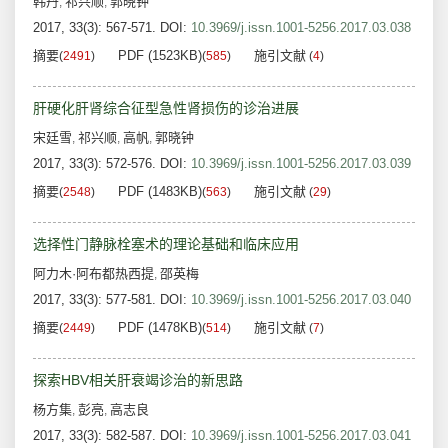
韩丹
祁兴顺
郭晓钟
,
,
2017, 33(3): 567-571.
DOI:
10.3969/j.issn.1001-5256.2017.03.038
摘要
PDF (1523KB)
施引文献
(
2491
)
(
585
)
(
4
)
肝硬化肝肾综合征型急性肾损伤的诊治进展
宋廷雪
祁兴顺
高帆
郭晓钟
,
,
,
2017, 33(3): 572-576.
DOI:
10.3969/j.issn.1001-5256.2017.03.039
摘要
PDF (1483KB)
施引文献
(
2548
)
(
563
)
(
29
)
选择性门静脉栓塞术的理论基础和临床应用
阿力木·阿布都热西提
邵英梅
,
2017, 33(3): 577-581.
DOI:
10.3969/j.issn.1001-5256.2017.03.040
摘要
PDF (1478KB)
施引文献
(
2449
)
(
514
)
(
7
)
探索HBV相关肝衰竭诊治的新思路
杨方集
彭亮
高志良
,
,
2017, 33(3): 582-587.
DOI:
10.3969/j.issn.1001-5256.2017.03.041