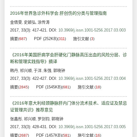
2016年世界急诊外科学会:肝创伤的分类与管理指南
金倩雯
史颖弘
涂传涛
,
,
2017, 33(3): 417-421.
DOI:
10.3969/j.issn.1001-5256.2017.03.003
摘要
PDF (252KB)
施引文献
(
687
)
(
311
)
(
3
)
《2016年美国肝病学会肝硬化门静脉高压出血的风险分层、诊
断和管理实践指导》摘译
韩丹
祁兴顺
于洋
朱强
郭晓钟
,
,
,
,
2017, 33(3): 422-427.
DOI:
10.3969/j.issn.1001-5256.2017.03.004
摘要
PDF (1545KB)
施引文献
(
2845
)
(
681
)
(
18
)
《2016年意大利经颈静脉肝内门体分流术技术、适应证及禁忌
证管理共识》推荐意见
张鑫彤
祁兴顺
罗剑钧
郭晓钟
,
,
,
2017, 33(3): 428-431.
DOI:
10.3969/j.issn.1001-5256.2017.03.005
摘要
PDF (1457KB)
施引文献
(
2687
)
(
581
)
(
16
)