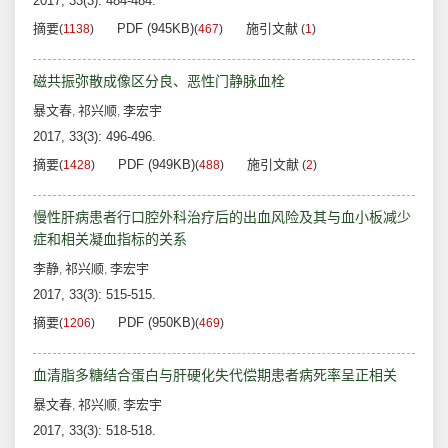
2017, 33(3): 484-484.
摘要
PDF (945KB)
施引文献
(
1138
)
(
467
)
(
1
)
磁共振弥散成像区分良、恶性门静脉血栓
暴文春
祁兴顺
李宏宇
,
,
2017, 33(3): 496-496.
摘要
PDF (949KB)
施引文献
(
1428
)
(
488
)
(
2
)
慢性肝病患者行口腔外科治疗后的出血风险及其与血小板减少
症和相关凝血指标的关系
李静
祁兴顺
李宏宇
,
,
2017, 33(3): 515-515.
摘要
PDF (950KB)
(
1206
)
(
469
)
血清脂多糖结合蛋白与肝硬化失代偿期患者病死率呈正相关
暴文春
祁兴顺
李宏宇
,
,
2017, 33(3): 518-518.