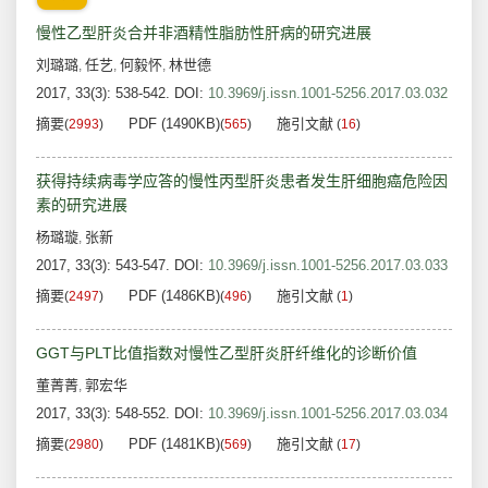
慢性乙型肝炎合并非酒精性脂肪性肝病的研究进展
刘璐璐
任艺
何毅怀
林世德
,
,
,
2017, 33(3): 538-542.
DOI:
10.3969/j.issn.1001-5256.2017.03.032
摘要
PDF (1490KB)
施引文献
(
2993
)
(
565
)
(
16
)
获得持续病毒学应答的慢性丙型肝炎患者发生肝细胞癌危险因
素的研究进展
杨璐璇
张新
,
2017, 33(3): 543-547.
DOI:
10.3969/j.issn.1001-5256.2017.03.033
摘要
PDF (1486KB)
施引文献
(
2497
)
(
496
)
(
1
)
GGT与PLT比值指数对慢性乙型肝炎肝纤维化的诊断价值
董菁菁
郭宏华
,
2017, 33(3): 548-552.
DOI:
10.3969/j.issn.1001-5256.2017.03.034
摘要
PDF (1481KB)
施引文献
(
2980
)
(
569
)
(
17
)