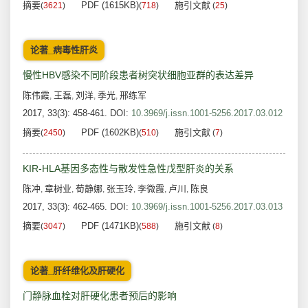
摘要
PDF (1615KB)
施引文献
(
3621
)
(
718
)
(
25
)
论著_病毒性肝炎
慢性HBV感染不同阶段患者树突状细胞亚群的表达差异
陈伟霞
王磊
刘洋
季光
邢练军
,
,
,
,
2017, 33(3): 458-461.
DOI:
10.3969/j.issn.1001-5256.2017.03.012
摘要
PDF (1602KB)
施引文献
(
2450
)
(
510
)
(
7
)
KIR-HLA基因多态性与散发性急性戊型肝炎的关系
陈冲
章树业
荀静娜
张玉玲
李微霞
卢川
陈良
,
,
,
,
,
,
2017, 33(3): 462-465.
DOI:
10.3969/j.issn.1001-5256.2017.03.013
摘要
PDF (1471KB)
施引文献
(
3047
)
(
588
)
(
8
)
论著_肝纤维化及肝硬化
门静脉血栓对肝硬化患者预后的影响