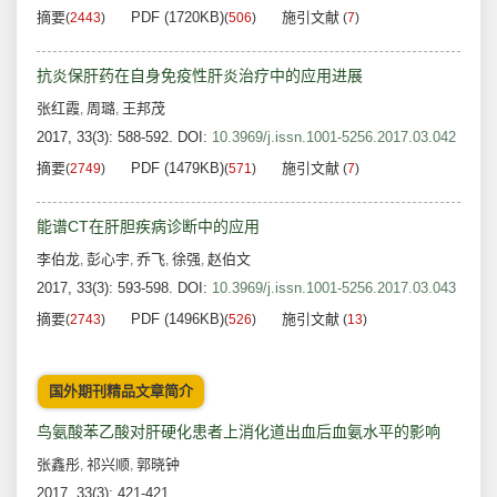
摘要
PDF (1720KB)
施引文献
(
2443
)
(
506
)
(
7
)
抗炎保肝药在自身免疫性肝炎治疗中的应用进展
张红霞
周璐
王邦茂
,
,
2017, 33(3): 588-592.
DOI:
10.3969/j.issn.1001-5256.2017.03.042
摘要
PDF (1479KB)
施引文献
(
2749
)
(
571
)
(
7
)
能谱CT在肝胆疾病诊断中的应用
李伯龙
彭心宇
乔飞
徐强
赵伯文
,
,
,
,
2017, 33(3): 593-598.
DOI:
10.3969/j.issn.1001-5256.2017.03.043
摘要
PDF (1496KB)
施引文献
(
2743
)
(
526
)
(
13
)
国外期刊精品文章简介
鸟氨酸苯乙酸对肝硬化患者上消化道出血后血氨水平的影响
张鑫彤
祁兴顺
郭晓钟
,
,
2017, 33(3): 421-421.