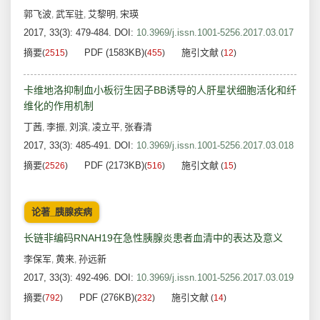
郭飞波
武军驻
艾黎明
宋瑛
,
,
,
2017, 33(3): 479-484.
DOI:
10.3969/j.issn.1001-5256.2017.03.017
摘要
PDF (1583KB)
施引文献
(
2515
)
(
455
)
(
12
)
卡维地洛抑制血小板衍生因子BB诱导的人肝星状细胞活化和纤
维化的作用机制
丁茜
李振
刘滨
凌立平
张春清
,
,
,
,
2017, 33(3): 485-491.
DOI:
10.3969/j.issn.1001-5256.2017.03.018
摘要
PDF (2173KB)
施引文献
(
2526
)
(
516
)
(
15
)
论著_胰腺疾病
长链非编码RNAH19在急性胰腺炎患者血清中的表达及意义
李保军
黄来
孙远新
,
,
2017, 33(3): 492-496.
DOI:
10.3969/j.issn.1001-5256.2017.03.019
摘要
PDF (276KB)
施引文献
(
792
)
(
232
)
(
14
)