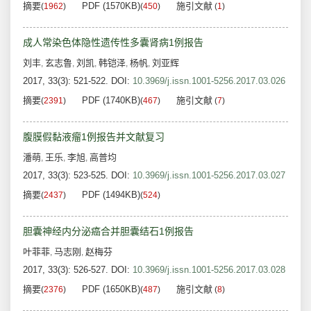
摘要
PDF (1570KB)
施引文献
(
1962
)
(
450
)
(
1
)
成人常染色体隐性遗传性多囊肾病1例报告
刘丰
玄志鲁
刘凯
韩铠泽
杨帆
刘亚辉
,
,
,
,
,
2017, 33(3): 521-522.
DOI:
10.3969/j.issn.1001-5256.2017.03.026
摘要
PDF (1740KB)
施引文献
(
2391
)
(
467
)
(
7
)
腹膜假黏液瘤1例报告并文献复习
潘萌
王乐
李旭
高普均
,
,
,
2017, 33(3): 523-525.
DOI:
10.3969/j.issn.1001-5256.2017.03.027
摘要
PDF (1494KB)
(
2437
)
(
524
)
胆囊神经内分泌癌合并胆囊结石1例报告
叶菲菲
马志刚
赵梅芬
,
,
2017, 33(3): 526-527.
DOI:
10.3969/j.issn.1001-5256.2017.03.028
摘要
PDF (1650KB)
施引文献
(
2376
)
(
487
)
(
8
)