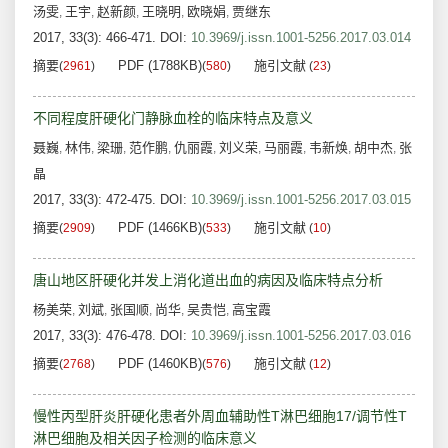
汤雯
王宇
赵新颜
王晓明
欧晓娟
贾继东
,
,
,
,
,
2017, 33(3): 466-471.
DOI:
10.3969/j.issn.1001-5256.2017.03.014
摘要
PDF (1788KB)
施引文献
(
2961
)
(
580
)
(
23
)
不同程度肝硬化门静脉血栓的临床特点及意义
聂巍
林伟
梁珊
范作鹏
仇丽霞
刘义荣
马丽霞
韦新焕
胡中杰
张
,
,
,
,
,
,
,
,
,
晶
2017, 33(3): 472-475.
DOI:
10.3969/j.issn.1001-5256.2017.03.015
摘要
PDF (1466KB)
施引文献
(
2909
)
(
533
)
(
10
)
唐山地区肝硬化并发上消化道出血的病因及临床特点分析
杨美荣
刘斌
张国顺
尚华
吴贵恺
高宝霞
,
,
,
,
,
2017, 33(3): 476-478.
DOI:
10.3969/j.issn.1001-5256.2017.03.016
摘要
PDF (1460KB)
施引文献
(
2768
)
(
576
)
(
12
)
慢性丙型肝炎肝硬化患者外周血辅助性T淋巴细胞17/调节性T
淋巴细胞及相关因子检测的临床意义