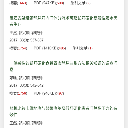
摘要
PDF (947KB)
施引文献
(
1663
)
(
508
)
(
2
)
覆膜支架经颈静脉肝内门体分流术可延长肝硬化复发性腹水患
者生存
王然
祁兴顺
郭晓钟
,
,
2017, 33(3): 537-537.
摘要
PDF (1410KB)
施引文献
(
1754
)
(
485
)
(
1
)
非侵袭性诊断肝硬化食管胃底静脉曲张方法相关知识的调查问
卷
邓晗
祁兴顺
郭晓钟
,
,
2017, 33(3): 542-542.
摘要
PDF (948KB)
(
1756
)
(
497
)
随机比较卡维地洛与普萘洛尔降低肝硬化患者门静脉压力的有
效性
王然
祁兴顺
郭晓钟
,
,