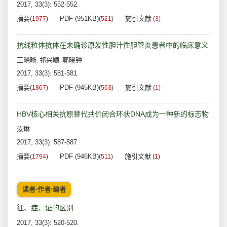
2017, 33(3): 552-552.
摘要
PDF (951KB)
施引文献
(
1977
)
(
521
)
(
3
)
抗线粒体抗体在未确诊原发性胆汁性胆管炎患者中的临床意义
王晓晰
祁兴顺
郭晓钟
,
,
2017, 33(3): 581-581.
摘要
PDF (945KB)
施引文献
(
1867
)
(
563
)
(
1
)
HBV核心相关抗原替代共价闭合环状DNA成为一种新的标志物
汝琳
2017, 33(3): 587-587.
摘要
PDF (946KB)
施引文献
(
1794
)
(
511
)
(
1
)
读者·作者·编者
征、症、证的区别
2017, 33(3): 520-520.