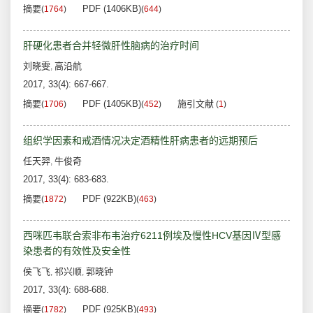
摘要
PDF (1406KB)
(
1764
)
(
644
)
肝硬化患者合并轻微肝性脑病的治疗时间
刘晓雯
高沿航
,
2017, 33(4): 667-667.
摘要
PDF (1405KB)
施引文献
(
1706
)
(
452
)
(
1
)
组织学因素和戒酒情况决定酒精性肝病患者的远期预后
任天羿
牛俊奇
,
2017, 33(4): 683-683.
摘要
PDF (922KB)
(
1872
)
(
463
)
西咪匹韦联合索非布韦治疗6211例埃及慢性HCV基因Ⅳ型感
染患者的有效性及安全性
侯飞飞
祁兴顺
郭晓钟
,
,
2017, 33(4): 688-688.
摘要
PDF (925KB)
(
1782
)
(
493
)