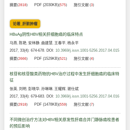
摘要
PDF (2030KB)
施引文献
(
2818
)
(
575
)
(
3
)
论著_肝脏肿瘤
HBsAg阴性HBV相关肝细胞癌的临床特点
马燕
陈艳
安林静
曲建慧
王春平
杨永平
,
,
,
,
,
2017, 33(4): 674-678.
DOI:
10.3969/j.issn.1001-5256.2017.04.015
摘要
PDF (1529KB)
施引文献
(
2666
)
(
521
)
(
4
)
核苷和核苷酸类药物抗HBV治疗过程中发生肝细胞癌的临床特
征
张英
刘明
彭晓华
孙琳琳
王耀辉
谢仕斌
,
,
,
,
,
2017, 33(4): 679-683.
DOI:
10.3969/j.issn.1001-5256.2017.04.016
摘要
PDF (1478KB)
施引文献
(
2918
)
(
559
)
(
7
)
不同微创治疗方法对HBV相关原发性肝癌合并门静脉癌栓患者
的预后影响