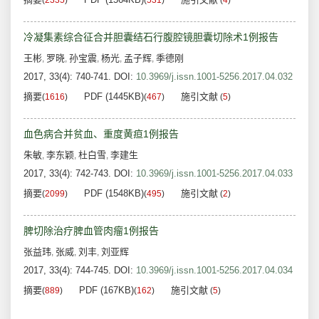
(
2335
)
(
531
)
(
4
)
冷凝集素综合征合并胆囊结石行腹腔镜胆囊切除术1例报告
王彬
罗晓
孙宝震
杨光
孟子辉
季德刚
,
,
,
,
,
2017, 33(4): 740-741.
DOI:
10.3969/j.issn.1001-5256.2017.04.032
摘要
PDF (1445KB)
施引文献
(
1616
)
(
467
)
(
5
)
血色病合并贫血、重度黄疸1例报告
朱敏
李东颖
杜白雪
李建生
,
,
,
2017, 33(4): 742-743.
DOI:
10.3969/j.issn.1001-5256.2017.04.033
摘要
PDF (1548KB)
施引文献
(
2099
)
(
495
)
(
2
)
脾切除治疗脾血管肉瘤1例报告
张益玮
张威
刘丰
刘亚辉
,
,
,
2017, 33(4): 744-745.
DOI:
10.3969/j.issn.1001-5256.2017.04.034
摘要
PDF (167KB)
施引文献
(
889
)
(
162
)
(
5
)