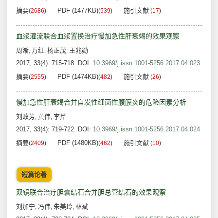
摘要
PDF (1477KB)
施引文献
(
2686
)
(
539
)
(
17
)
血浆灌流联合血浆置换治疗慢加急性肝衰竭的效果观察
周渐
万红
杨正茂
王兆勋
,
,
,
2017, 33(4): 715-718.
DOI:
10.3969/j.issn.1001-5256.2017.04.023
摘要
PDF (1474KB)
施引文献
(
2555
)
(
482
)
(
26
)
慢加急性肝衰竭合并自发性细菌性腹膜炎的危险因素分析
刘政芳
黄伟
李芹
,
,
2017, 33(4): 719-722.
DOI:
10.3969/j.issn.1001-5256.2017.04.024
摘要
PDF (1480KB)
施引文献
(
2409
)
(
462
)
(
10
)
短篇论著
双镜联合治疗胆囊结石合并胆总管结石的效果观察
刘加宁
冯伟
朱美玲
林斌
,
,
,