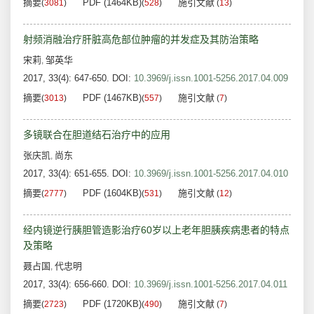
摘要
PDF (1464KB)
施引文献
(
3081
)
(
528
)
(
13
)
射频消融治疗肝脏高危部位肿瘤的并发症及其防治策略
宋莉
邹英华
,
2017, 33(4): 647-650.
DOI:
10.3969/j.issn.1001-5256.2017.04.009
摘要
PDF (1467KB)
施引文献
(
3013
)
(
557
)
(
7
)
多镜联合在胆道结石治疗中的应用
张庆凯
尚东
,
2017, 33(4): 651-655.
DOI:
10.3969/j.issn.1001-5256.2017.04.010
摘要
PDF (1604KB)
施引文献
(
2777
)
(
531
)
(
12
)
经内镜逆行胰胆管造影治疗60岁以上老年胆胰疾病患者的特点
及策略
聂占国
代忠明
,
2017, 33(4): 656-660.
DOI:
10.3969/j.issn.1001-5256.2017.04.011
摘要
PDF (1720KB)
施引文献
(
2723
)
(
490
)
(
7
)