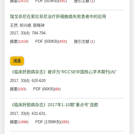
摘要
PDF (925KB)
施引文献
(
1415
)
(
592
)
(
1
)
瑞戈非尼在索拉非尼治疗肝细胞癌失败患者中的应用
王然
祁兴顺
郭晓钟
,
,
2017, 33(4): 794-794.
摘要
PDF (930KB)
施引文献
(
1419
)
(
455
)
(
1
)
消息
《临床肝胆病杂志》被评为“RCCSE中国核心学术期刊(A)”
2017, 33(4): 620-620.
摘要
PDF (66KB)
(
193
)
(
66
)
《临床肝胆病杂志》2017年1-10期“重点号”选题
2017, 33(4): 631-631.
摘要
PDF (1399KB)
(
1498
)
(
395
)