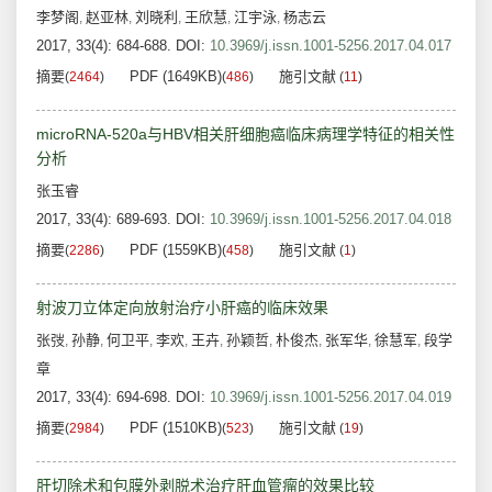
李梦阁
赵亚林
刘晓利
王欣慧
江宇泳
杨志云
,
,
,
,
,
2017, 33(4): 684-688.
DOI:
10.3969/j.issn.1001-5256.2017.04.017
摘要
PDF (1649KB)
施引文献
(
2464
)
(
486
)
(
11
)
microRNA-520a与HBV相关肝细胞癌临床病理学特征的相关性
分析
张玉睿
2017, 33(4): 689-693.
DOI:
10.3969/j.issn.1001-5256.2017.04.018
摘要
PDF (1559KB)
施引文献
(
2286
)
(
458
)
(
1
)
射波刀立体定向放射治疗小肝癌的临床效果
张弢
孙静
何卫平
李欢
王卉
孙颖哲
朴俊杰
张军华
徐慧军
段学
,
,
,
,
,
,
,
,
,
章
2017, 33(4): 694-698.
DOI:
10.3969/j.issn.1001-5256.2017.04.019
摘要
PDF (1510KB)
施引文献
(
2984
)
(
523
)
(
19
)
肝切除术和包膜外剥脱术治疗肝血管瘤的效果比较