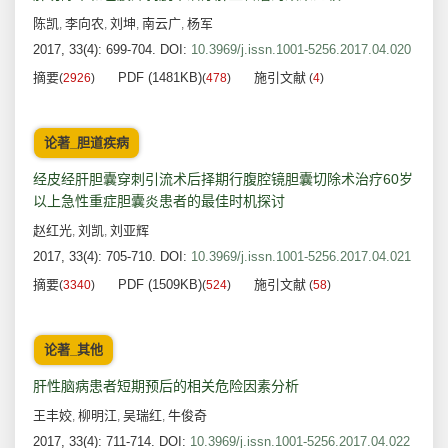
陈凯
李向农
刘坤
南云广
杨军
,
,
,
,
2017, 33(4): 699-704.
DOI:
10.3969/j.issn.1001-5256.2017.04.020
摘要
PDF (1481KB)
施引文献
(
2926
)
(
478
)
(
4
)
论著_胆道疾病
经皮经肝胆囊穿刺引流术后择期行腹腔镜胆囊切除术治疗60岁
以上急性重症胆囊炎患者的最佳时机探讨
赵红光
刘凯
刘亚辉
,
,
2017, 33(4): 705-710.
DOI:
10.3969/j.issn.1001-5256.2017.04.021
摘要
PDF (1509KB)
施引文献
(
3340
)
(
524
)
(
58
)
论著_其他
肝性脑病患者短期预后的相关危险因素分析
王丰姣
柳明江
吴瑞红
牛俊奇
,
,
,
2017, 33(4): 711-714.
DOI:
10.3969/j.issn.1001-5256.2017.04.022