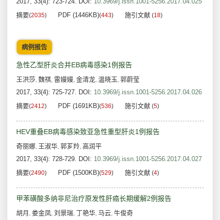
2017, 33(4): 723-724.
DOI:
10.3969/j.issn.1001-5256.2017.04.025
摘要
PDF (1446KB)
施引文献
(
2035
)
(
443
)
(
18
)
病例报告
急性乙型肝炎合并EB病毒感染1例报告
王洪莎
魏祺
雷嫚嫚
金清龙
温晓玉
郭蔚莹
,
,
,
,
,
2017, 33(4): 725-727.
DOI:
10.3969/j.issn.1001-5256.2017.04.026
摘要
PDF (1691KB)
施引文献
(
2412
)
(
536
)
(
5
)
HEV重叠EB病毒感染致亚急性重型肝炎1例报告
奇丽娜
王淑华
郭芗羚
高润平
,
,
,
2017, 33(4): 728-729.
DOI:
10.3969/j.issn.1001-5256.2017.04.027
摘要
PDF (1500KB)
施引文献
(
2490
)
(
529
)
(
4
)
甲苯磺酸多纳非尼治疗原发性肝癌长期缓解2例报告
胡月
娄金凤
刘景瑞
丁艳华
马云
牛俊奇
,
,
,
,
,