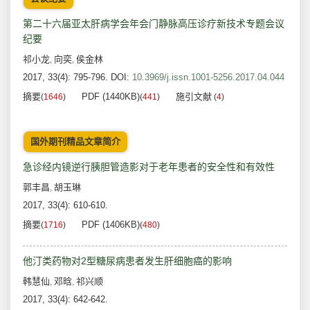
第二十六届亚太肝病学会年会门静脉高压诊疗新技术专题会议
纪要
祁小龙
向奕
侯金林
,
,
2017, 33(4): 795-796.
DOI:
10.3969/j.issn.1001-5256.2017.04.044
摘要
PDF (1440KB)
施引文献
(
1646
)
(
441
)
(
4
)
国外期刊精品文章简介
急诊经内镜逆行胰胆管造影对于老年患者的安全性和有效性
郭丰昌
胡玉琳
,
2017, 33(4): 610-610.
摘要
PDF (1406KB)
(
1716
)
(
480
)
他汀类药物对2型糖尿病患者发生肝细胞癌的影响
韩慧仙
邓晗
祁兴顺
,
,
2017, 33(4): 642-642.