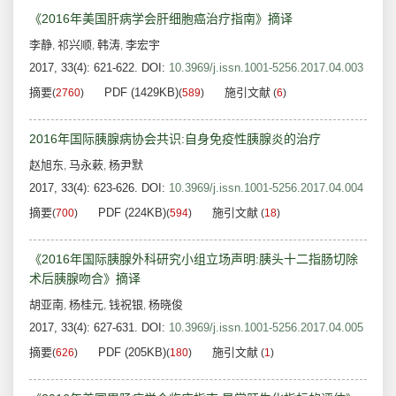
《2016年美国肝病学会肝细胞癌治疗指南》摘译
李静
祁兴顺
韩涛
李宏宇
,
,
,
2017, 33(4): 621-622.
DOI:
10.3969/j.issn.1001-5256.2017.04.003
摘要
PDF (1429KB)
施引文献
(
2760
)
(
589
)
(
6
)
2016年国际胰腺病协会共识:自身免疫性胰腺炎的治疗
赵旭东
马永蔌
杨尹默
,
,
2017, 33(4): 623-626.
DOI:
10.3969/j.issn.1001-5256.2017.04.004
摘要
PDF (224KB)
施引文献
(
700
)
(
594
)
(
18
)
《2016年国际胰腺外科研究小组立场声明:胰头十二指肠切除
术后胰腺吻合》摘译
胡亚南
杨桂元
钱祝银
杨晓俊
,
,
,
2017, 33(4): 627-631.
DOI:
10.3969/j.issn.1001-5256.2017.04.005
摘要
PDF (205KB)
施引文献
(
626
)
(
180
)
(
1
)