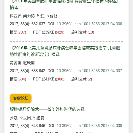
《2016年美国胃肠病学会临床指南:异常肝生化指标的评估》
摘译
杨亚婷
闫力婷
陈红
李俊峰
,
,
,
2017, 33(4): 632-637.
DOI:
10.3969/j.issn.1001-5256.2017.04.006
摘要
PDF (239KB)
施引文献
(
737
)
(
429
)
(
13
)
《2016年北美儿童胃肠病肝病营养学会临床实践指南:儿童脂
肪性肝病的诊断治疗》摘译
黄鑫禹
张秋瓒
,
2017, 33(4): 638-642.
DOI:
10.3969/j.issn.1001-5256.2017.04.007
摘要
PDF (241KB)
施引文献
(
634
)
(
308
)
(
2
)
专家论坛
腹腔镜肝切除术——微创外科时代的选择
刘斌
李文岗
陈福真
,
,
2017, 33(4): 643-646.
DOI:
10.3969/j.issn.1001-5256.2017.04.008