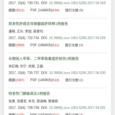
2017, 33(4): 730-731.
DOI:
10.3969/j.issn.1001-5256.2017.04.028
摘要
PDF (1446KB)
施引文献
(
3521
)
(
534
)
(
9
)
原发性肝癌合并肺腺癌肝转移1例报告
潘萌
王乐
李旭
高普均
,
,
,
2017, 33(4): 732-734.
DOI:
10.3969/j.issn.1001-5256.2017.04.029
摘要
PDF (1866KB)
施引文献
(
2959
)
(
511
)
(
3
)
长期吸入甲苯、二甲苯致重度肝损伤1例报告
米红梅
刘宁
尚丽
王磊
,
,
,
2017, 33(4): 735-737.
DOI:
10.3969/j.issn.1001-5256.2017.04.030
摘要
PDF (1483KB)
施引文献
(
2387
)
(
518
)
(
2
)
特发性门静脉高压1例报告
张勇
汤善宏
牟东
郑淑梅
曾维政
,
,
,
,
2017, 33(4): 738-739.
DOI:
10.3969/j.issn.1001-5256.2017.04.031
摘要
PDF (1564KB)
施引文献