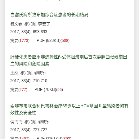
白塞氏病所致布加综合症患者的长期结局
暴文春
祁兴顺
李宏宇
,
,
2017, 33(4): 693-693.
摘要
PDF (928KB)
(
1773
)
(
508
)
肝硬化患者应用非选择性β-受体阻滞剂后首次静脉曲张破裂出
血的风险和危险因素
王然
祁兴顺
郭晓钟
,
,
2017, 33(4): 710-710.
摘要
PDF (70KB)
(
277
)
(
96
)
索非布韦联合利巴韦林治疗65岁以上HCV基因Ⅱ型感染者的有
效性及安全性
侯飞飞
祁兴顺
郭晓钟
,
,
2017, 33(4): 727-727.
摘要
PDF (1161KB)
(
1407
)
(
393
)