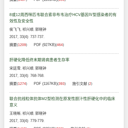
8或12周西咪匹韦联合索非布韦治疗HCV基因Ⅳ型感染者的有
效性及安全性
侯飞飞
祁兴顺
郭晓钟
,
,
2017, 33(4): 737-737.
摘要
PDF (927KB)
(
1209
)
(
464
)
肝硬化降低终末期肾病患者生存率
宋廷雪
祁兴顺
郭晓钟
,
,
2017, 33(4): 768-768.
摘要
PDF (1167KB)
施引文献
(
1274
)
(
393
)
(
2
)
联合抗线粒体抗体M2型检测在原发性胆汁性肝硬化中的临床
意义
王晓晰
祁兴顺
郭晓钟
,
,
2017, 33(4): 779-779.