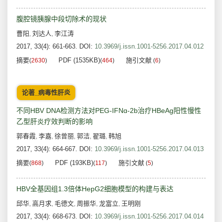
腹腔镜胰腺中段切除术的现状
曹阳
刘达人
李江涛
,
,
2017, 33(4): 661-663.
DOI:
10.3969/j.issn.1001-5256.2017.04.012
摘要
PDF (1535KB)
施引文献
(
2630
)
(
464
)
(
6
)
论著_病毒性肝炎
不同HBV DNA检测方法对PEG-IFNɑ-2b治疗HBeAg阳性慢性
乙型肝炎疗效判断的影响
郭春霞
李嘉
徐曾丽
郭洁
翟璐
韩旭
,
,
,
,
,
2017, 33(4): 664-667.
DOI:
10.3969/j.issn.1001-5256.2017.04.013
摘要
PDF (193KB)
施引文献
(
868
)
(
117
)
(
5
)
HBV全基因组1.3倍体HepG2细胞模型的构建与表达
邱华
高月求
毛德文
周振华
龙富立
王明刚
,
,
,
,
,
2017, 33(4): 668-673.
DOI:
10.3969/j.issn.1001-5256.2017.04.014