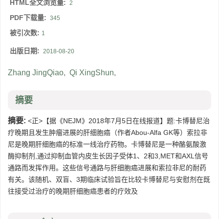
HTML全文浏览量:
2
PDF下载量:
345
被引次数:
1
出版日期:
2018-08-20
Zhang JingQiao
,
Qi XingShun
,
摘要
摘要:
<正>【据《NEJM》2018年7月5日在线报道】题:卡博替尼治
疗晚期且发生肿瘤进展的肝细胞癌（作者Abou-Alfa GK等）索拉非
尼是晚期肝细胞癌的标准一线治疗药物。卡博替尼是一种酪氨酸激
酶抑制剂,通过抑制血管内皮生长因子受体1、2和3,MET和AXL信号
通路而发挥作用。这些信号通路与肝细胞癌进展和索拉非尼的耐药
有关。该随机、双盲、3期临床试验旨在比较卡博替尼与安慰剂在既
往接受过治疗的晚期肝细胞癌患者的疗效及