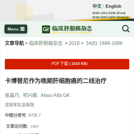
中文
English
｜
ISSN 1001-5256 (Print)
ISSN 2097-3497 (Online)
CN 22-1108/R
Menu
文章导航
>
临床肝胆病杂志
>
2018
>
34(8): 1688-1688
PDF下载
( 1010 KB)
卡博替尼作为晚期肝细胞癌的二线治疗
张晶巧
,
祁兴顺
,
Abou-Alfa GK
沈阳军区总医院
中图分类号:
R735.7
文章访问数:
1667