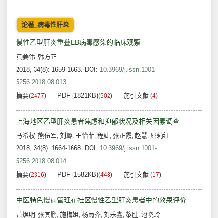
论著_病毒性肝炎
慢性乙型肝炎重叠EB病毒感染的临床观察
黄姜伟
韩方正
,
2018, 34(8): 1659-1663.
DOI:
10.3969/j.issn.1001-
5256.2018.08.013
摘要
PDF (1821KB)
施引文献
(
2477
)
(
502
)
(
4
)
上海地区乙型肝炎患者焦虑和抑郁状况及相关因素调查
马希权
熊伍军
刘璐
王怡菲
程婕
张正霞
赵慧
屈莉红
,
,
,
,
,
,
,
2018, 34(8): 1664-1668.
DOI:
10.3969/j.issn.1001-
5256.2018.08.014
摘要
PDF (1582KB)
施引文献
(
2316
)
(
448
)
(
17
)
中医特色慢病管理在社区慢性乙型肝炎患者中的效果评价
萧焕明
张其鹏
施梅姐
杨雨齐
刘乐鑫
黎胜
池晓玲
,
,
,
,
,
,