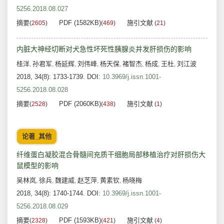
5256.2018.08.027
摘要
PDF (1582KB)
施引文献
(
2605
)
(
469
)
(
21
)
内脏大神经切断对犬急性坏死性胰腺炎并发肝损伤的影响
桂洋
孙君军
杨延辉
刘伟峰
杨天保
褚智杰
杨成
王杜
刘江波
,
,
,
,
,
,
,
,
2018, 34(8): 1733-1739.
DOI:
10.3969/j.issn.1001-
5256.2018.08.028
摘要
PDF (2060KB)
施引文献
(
2528
)
(
438
)
(
1
)
论著_其他
纤维蛋白凝胶混合骨髓间充质干细胞局部移植治疗对肝损伤大
鼠模型的影响
吴林岚
徐兵
魏建威
赵芝萍
黄素钦
杨晓梅
,
,
,
,
,
2018, 34(8): 1740-1744.
DOI:
10.3969/j.issn.1001-
5256.2018.08.029
摘要
PDF (1593KB)
施引文献
(
2328
)
(
421
)
(
4
)