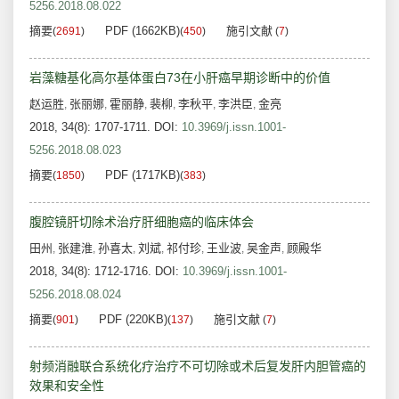
5256.2018.08.022
摘要
PDF (1662KB)
施引文献
(
2691
)
(
450
)
(
7
)
岩藻糖基化高尔基体蛋白73在小肝癌早期诊断中的价值
赵运胜
张丽娜
霍丽静
裴柳
李秋平
李洪臣
金亮
,
,
,
,
,
,
2018, 34(8): 1707-1711.
DOI:
10.3969/j.issn.1001-
5256.2018.08.023
摘要
PDF (1717KB)
(
1850
)
(
383
)
腹腔镜肝切除术治疗肝细胞癌的临床体会
田州
张建淮
孙喜太
刘斌
祁付珍
王业波
吴金声
顾殿华
,
,
,
,
,
,
,
2018, 34(8): 1712-1716.
DOI:
10.3969/j.issn.1001-
5256.2018.08.024
摘要
PDF (220KB)
施引文献
(
901
)
(
137
)
(
7
)
射频消融联合系统化疗治疗不可切除或术后复发肝内胆管癌的
效果和安全性