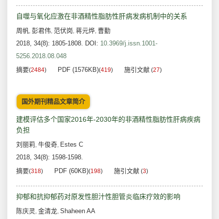
自噬与氧化应激在非酒精性脂肪性肝病发病机制中的关系
周帆
彭君伟
范伏岗
蒋元烨
曹勤
,
,
,
,
2018, 34(8): 1805-1808.
DOI:
10.3969/j.issn.1001-
5256.2018.08.048
摘要
PDF (1576KB)
施引文献
(
2484
)
(
419
)
(
27
)
国外期刊精品文章简介
建模评估多个国家2016年-2030年的非酒精性脂肪性肝病疾病
负担
刘丽莉
牛俊奇
Estes C
,
,
2018, 34(8): 1598-1598.
摘要
PDF (60KB)
施引文献
(
318
)
(
198
)
(
3
)
抑郁和抗抑郁药对原发性胆汁性胆管炎临床疗效的影响
陈庆灵
金清龙
Shaheen AA
,
,