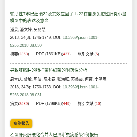
辅助性T淋巴细胞22及其效应因子IL-22在自身免疫性肝炎小鼠
模型中的表达及意义
潘景
潘文婷
吴丽慧
,
,
2018, 34(8): 1745-1749.
DOI:
10.3969/j.issn.1001-
5256.2018.08.030
摘要
PDF (1861KB)
施引文献
(
2358
)
(
437
)
(
5
)
导致肝脓肿的肠杆菌科细菌的耐药性分析
周宜庆
曾敏
周洁
阮永春
张海旺
苏美霞
何薇
李明晖
,
,
,
,
,
,
,
2018, 34(8): 1750-1753.
DOI:
10.3969/j.issn.1001-
5256.2018.08.031
摘要
PDF (1798KB)
施引文献
(
2589
)
(
449
)
(
10
)
病例报告
乙型肝炎肝硬化合并人巴贝斯虫病感染1例报告