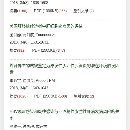
2018, 34(8): 1608-1608.
摘要
PDF (1006KB)
施引文献
(
1180
)
(
366
)
(
2
)
美国肝移植候选者中肝细胞癌病因的评估
董洪静
高沿航
Younossi Z
,
,
2018, 34(8): 1631-1631.
摘要
PDF (1505KB)
(
992
)
(
347
)
外源异生物质被鉴定为原发性胆汁性胆管炎的潜在环境触发因
素
李昕宇
徐洪芹
Probert PM
,
,
2018, 34(8): 1643-1643.
摘要
PDF (1503KB)
施引文献
(
1028
)
(
500
)
(
2
)
HBV现症感染和既往感染与非酒精性脂肪性肝病发病风险的关
系
龚建平
钟国超
武钰林
,
,