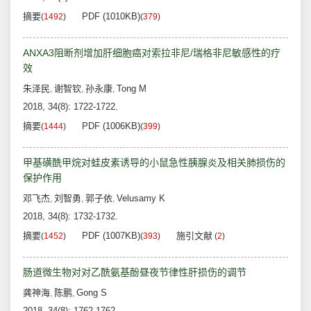
摘要
PDF (1010KB)
(
1492
)
(
379
)
ANXA3阻断剂增加肝细胞癌对索拉非尼/瑞格非尼敏感性的疗
效
朱泽民
谢智钦
孙永康
Tong M
,
,
,
2018, 34(8): 1722-1722.
摘要
PDF (1006KB)
(
1444
)
(
399
)
甲基磺酰甲烷对蛙皮素诱导的小鼠急性胰腺炎及相关肺损伤的
保护作用
邓飞杰
刘智勇
郭子依
Velusamy K
,
,
,
2018, 34(8): 1732-1732.
摘要
PDF (1007KB)
施引文献
(
1452
)
(
393
)
(
2
)
肠道微生物对对乙酰氨基酚昼夜节律性肝损伤的调节
龚神海
陈鹏
Gong S
,
,
2018, 34(8): 1762-1762.