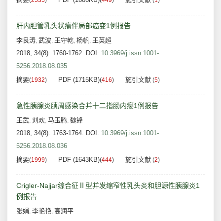
(
2535
)
(
449
)
(
1
)
肝内胆管乳头状瘤伴局部癌变1例报告
李良涛
武波
王守乾
杨帆
王英超
,
,
,
,
2018, 34(8): 1760-1762.
DOI:
10.3969/j.issn.1001-
5256.2018.08.035
摘要
PDF (1715KB)
施引文献
(
1932
)
(
416
)
(
5
)
急性胰腺炎胰周感染合并十二指肠内瘘1例报告
王武
刘欢
马玉腾
魏锋
,
,
,
2018, 34(8): 1763-1764.
DOI:
10.3969/j.issn.1001-
5256.2018.08.036
摘要
PDF (1643KB)
施引文献
(
1999
)
(
444
)
(
2
)
Crigler-Najjar综合征Ⅱ型并发缩窄性乳头炎和胆源性胰腺炎1
例报告
张娟
李艳艳
高润平
,
,