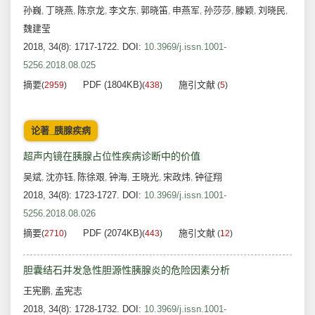
孙巍
丁晓燕
陈京龙
李文东
郭晓笛
申燕军
孙莎莎
滕颖
刘晓民
,
,
,
,
,
,
,
,
,
魏建莹
2018, 34(8): 1717-1722.
DOI:
10.3969/j.issn.1001-
5256.2018.08.025
摘要
PDF (1804KB)
施引文献
(
2959
)
(
438
)
(
5
)
论著_胰腺疾病
超声内镜在胰腺占位性疾病诊断中的价值
吴斌
沈亦钰
陈徐艰
钟海
王晓光
宋政炜
钟征翔
,
,
,
,
,
,
2018, 34(8): 1723-1727.
DOI:
10.3969/j.issn.1001-
5256.2018.08.026
摘要
PDF (2074KB)
施引文献
(
2710
)
(
443
)
(
12
)
胆囊结石并发急性胆源性胰腺炎的危险因素分析
王宪鹏
孟宪志
,
2018, 34(8): 1728-1732.
DOI:
10.3969/j.issn.1001-