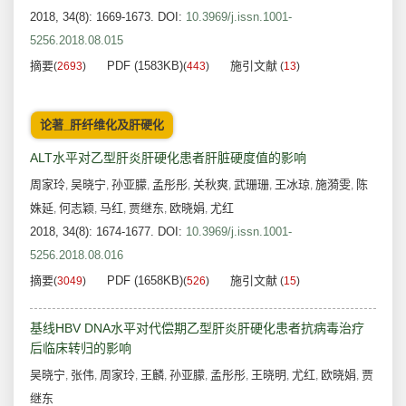
2018, 34(8): 1669-1673.
DOI:
10.3969/j.issn.1001-
5256.2018.08.015
摘要
PDF (1583KB)
施引文献
(
2693
)
(
443
)
(
13
)
论著_肝纤维化及肝硬化
ALT水平对乙型肝炎肝硬化患者肝脏硬度值的影响
周家玲
吴晓宁
孙亚朦
孟彤彤
关秋爽
武珊珊
王冰琼
施漪雯
陈
,
,
,
,
,
,
,
,
姝延
何志颖
马红
贾继东
欧晓娟
尤红
,
,
,
,
,
2018, 34(8): 1674-1677.
DOI:
10.3969/j.issn.1001-
5256.2018.08.016
摘要
PDF (1658KB)
施引文献
(
3049
)
(
526
)
(
15
)
基线HBV DNA水平对代偿期乙型肝炎肝硬化患者抗病毒治疗
后临床转归的影响
吴晓宁
张伟
周家玲
王麟
孙亚朦
孟彤彤
王晓明
尤红
欧晓娟
贾
,
,
,
,
,
,
,
,
,
继东