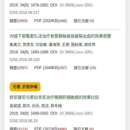
2018, 34(8): 1678-1682.
DOI:
10.3969/j.issn.1001-
5256.2018.08.017
摘要
PDF (2024KB)
施引文献
(
2569
)
(
486
)
(
5
)
内镜下密集套扎法治疗食管静脉曲张破裂出血的效果观察
崔美兰
贾彦生
闫会敏
康海燕
王艳
殷树英
郑欢伟
,
,
,
,
,
,
2018, 34(8): 1683-1688.
DOI:
10.3969/j.issn.1001-
5256.2018.08.018
摘要
PDF (1649KB)
施引文献
(
2597
)
(
397
)
(
16
)
论著_肝脏肿瘤
舒尼替尼与索拉非尼治疗晚期肝细胞癌的效果比较
高斌成
郭卉
孙乐
周洁
蒋冬梅
,
,
,
,
2018, 34(8): 1689-1692.
DOI:
10.3969/j.issn.1001-
5256.2018.08.19
摘要
PDF (1811KB)
施引文献
(
3123
)
(
496
)
(
6
)