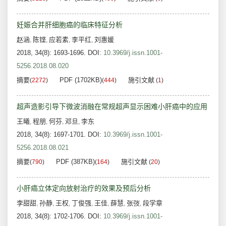
妊娠合并肝细胞癌的临床特征分析
赵涵
陈铿
应若素
李平红
刘惠媛
,
,
,
,
2018, 34(8): 1693-1696.
DOI:
10.3969/j.issn.1001-
5256.2018.08.020
摘要
PDF (1702KB)
施引文献
(
2272
)
(
444
)
(
1
)
超声造影引导下微波消融在常规超声显示困难小肝癌中的应用
王曦
程朋
何芬
邓旦
李东
,
,
,
,
2018, 34(8): 1697-1701.
DOI:
10.3969/j.issn.1001-
5256.2018.08.021
摘要
PDF (387KB)
施引文献
(
790
)
(
164
)
(
20
)
小肝癌立体定向放射治疗的效果及预后分析
李甜甜
孙静
王权
丁俊强
王佳
薛慧
张弢
段学章
,
,
,
,
,
,
,
2018, 34(8): 1702-1706.
DOI:
10.3969/j.issn.1001-