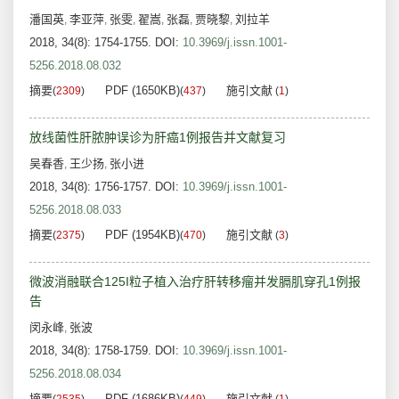
潘国英
李亚萍
张雯
翟嵩
张磊
贾晓黎
刘拉羊
,
,
,
,
,
,
2018, 34(8): 1754-1755.
DOI:
10.3969/j.issn.1001-
5256.2018.08.032
摘要
PDF (1650KB)
施引文献
(
2309
)
(
437
)
(
1
)
放线菌性肝脓肿误诊为肝癌1例报告并文献复习
吴春香
王少扬
张小进
,
,
2018, 34(8): 1756-1757.
DOI:
10.3969/j.issn.1001-
5256.2018.08.033
摘要
PDF (1954KB)
施引文献
(
2375
)
(
470
)
(
3
)
微波消融联合125I粒子植入治疗肝转移瘤并发膈肌穿孔1例报
告
闵永峰
张波
,
2018, 34(8): 1758-1759.
DOI:
10.3969/j.issn.1001-
5256.2018.08.034
摘要
PDF (1686KB)
施引文献