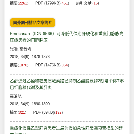
摘要
PDF (1799KB)
施引文献
(
2261
)
(
451
)
(
15
)
国外期刊精品文章简介
Emricasan（IDN-6566）可降低代偿期肝硬化和重度门静脉高
压症患者的门静脉压
张端
高普均
,
2018, 34(9): 1878-1878.
摘要
PDF (1476KB)
(
1076
)
(
364
)
乙醇通过乙醛和糖皮质激素路径抑制乙醛脱氢酶2缺陷个体T淋
巴细胞糖代谢及其肝炎
高沿航
2018, 34(9): 1890-1890.
摘要
PDF (59KB)
(
321
)
(
192
)
重症化慢性乙型肝炎患者进展为慢加急性肝衰竭预警模型的建