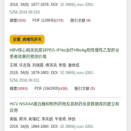
2018, 34(9): 1877-1878.
DOI:
10.3969/j.issn.1001-
5256.2018.09.010
摘要
PDF (126KB)
施引文献
(
350
)
(
379
)
(
9
)
论著_病毒性肝炎
HBV核心相关抗原对PEG-IFNα治疗HBeAg阳性慢性乙型肝炎
患者效果的预测价值
王晴
许志强
刘瑞霞
傅涓涓
李丽
潘修成
,
,
,
,
,
2018, 34(9): 1879-1883.
DOI:
10.3969/j.issn.1001-
5256.2018.09.011
摘要
PDF (1662KB)
施引文献
(
3063
)
(
438
)
(
5
)
HCV NS3/4A蛋白酶抑制剂药物及其耐药信息数据库的建立和
应用
谢磊
郝沛
吴瑞红
李庆超
牛俊奇
钟劲
,
,
,
,
,
2018, 34(9): 1884-1890.
DOI:
10.3969/j.issn.1001-