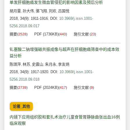
单发肝细胞癌发生微血管侵犯的影响因素及预后分析
胡月雷
孙大伟
骆飞翔
刘欢
吕国悦
,
,
,
,
2018, 34(9): 1911-1916.
DOI:
10.3969/j.issn.1001-
5256.2018.09.017
摘要
PDF (1736KB)
施引文献
(
2528
)
(
440
)
(
23
)
钆塞酸二钠增强磁共振成像与超声在肝细胞癌筛查中的成本效
益分析
陈琪萍
林苏
史震山
朱月永
李友炳
,
,
,
,
2018, 34(9): 1917-1920.
DOI:
10.3969/j.issn.1001-
5256.2018.09.018
摘要
PDF (2024KB)
施引文献
(
2739
)
(
417
)
(
9
)
论著_其他
内镜下应用组织胶和套扎术治疗儿童食管胃静脉曲张出血16例
临床观察