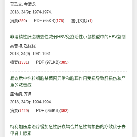
蒉乙文
金清龙
,
2018, 34(9): 1974-1974.
摘要
PDF (65KB)
施引文献
(
250
)
(
176
)
(
1
)
非酒精性肝脂肪变性减弱HBV免疫活性小鼠模型中的HBV复制
高普均
赵优优
,
2018, 34(9): 1981-1981.
摘要
PDF (971KB)
(
1331
)
(
385
)
暴饮后中性粒细胞杀菌网异常和胞葬作用受损导致肝损伤和严
重的脓毒症
屈伟鸽
齐月
,
2018, 34(9): 1994-1994.
摘要
PDF (968KB)
(
1429
)
(
392
)
特利加压素治疗慢加急性肝衰竭合并急性肾损伤的疗效优于去
甲肾上腺素