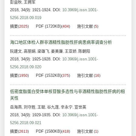
彭益秋
王拥军
,
2018, 34(9): 1921-1924.
DOI:
10.3969/j.issn.1001-
5256.2018.09.019
摘要
PDF (1720KB)
施引文献
(
2025
)
(
404
)
(
5
)
海口地区体检人群非酒精性脂肪性肝病患病率调查分析
阮建文
高丽娟
梁雄飞
姜美廉
王亚娇
陈朝阳
,
,
,
,
,
2018, 34(9): 1925-1928.
DOI:
10.3969/j.issn.1001-
5256.2018.09.020
摘要
PDF (1532KB)
施引文献
(
1950
)
(
375
)
(
16
)
低密度脂蛋白受体单核苷酸多态性与非酒精性脂肪性肝病的相
关性
岳海燕
刘守胜
王聪
谷九莲
辛永宁
宣世英
,
,
,
,
,
2018, 34(9): 1929-1935.
DOI:
10.3969/j.issn.1001-
5256.2018.09.021
摘要
PDF (1580KB)
施引文献
(
2613
)
(
418
)
(
1
)