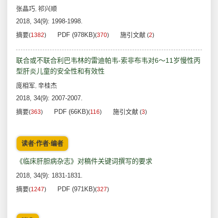
张晶巧
祁兴顺
,
2018, 34(9): 1998-1998.
摘要
PDF (978KB)
施引文献
(
1382
)
(
370
)
(
2
)
联合或不联合利巴韦林的雷迪帕韦-索非布韦对6～11岁慢性丙
型肝炎儿童的安全性和有效性
庞相军
辛桂杰
,
2018, 34(9): 2007-2007.
摘要
PDF (66KB)
施引文献
(
363
)
(
116
)
(
3
)
读者·作者·编者
《临床肝胆病杂志》对稿件关键词撰写的要求
2018, 34(9): 1831-1831.
摘要
PDF (971KB)
(
1247
)
(
327
)