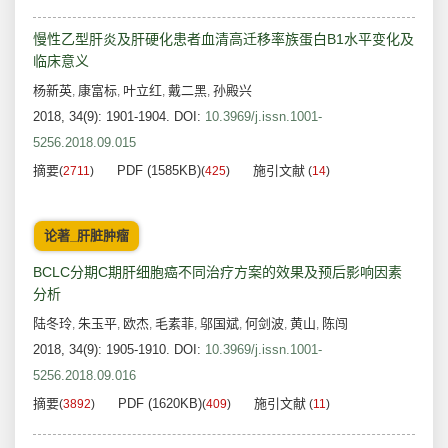
慢性乙型肝炎及肝硬化患者血清高迁移率族蛋白B1水平变化及
临床意义
杨新英
康富标
叶立红
戴二黑
孙殿兴
,
,
,
,
2018, 34(9): 1901-1904.
DOI:
10.3969/j.issn.1001-
5256.2018.09.015
摘要
PDF (1585KB)
施引文献
(
2711
)
(
425
)
(
14
)
论著_肝脏肿瘤
BCLC分期C期肝细胞癌不同治疗方案的效果及预后影响因素
分析
陆冬玲
朱玉平
欧杰
毛素菲
邬国斌
何剑波
黄山
陈闯
,
,
,
,
,
,
,
2018, 34(9): 1905-1910.
DOI:
10.3969/j.issn.1001-
5256.2018.09.016
摘要
PDF (1620KB)
施引文献
(
3892
)
(
409
)
(
11
)