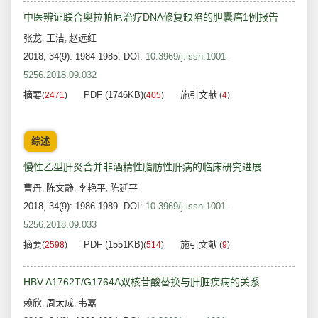
中医辨证联合奥拉帕尼治疗DNA修复缺陷的胆囊癌1例报告
张龙
王洁
赵远红
,
,
2018, 34(9): 1984-1985.
DOI:
10.3969/j.issn.1001-
5256.2018.09.032
摘要
PDF (1746KB)
施引文献
(
2471
)
(
405
)
(
4
)
综述
慢性乙型肝炎合并非酒精性脂肪性肝病的临床研究进展
曹丹
陈文静
李艳平
陈延平
,
,
,
2018, 34(9): 1986-1989.
DOI:
10.3969/j.issn.1001-
5256.2018.09.033
摘要
PDF (1551KB)
施引文献
(
2598
)
(
514
)
(
9
)
HBV A1762T/G1764A双核苷酸替换与肝脏疾病的关系
赖欣
周太成
韦嘉
,
,