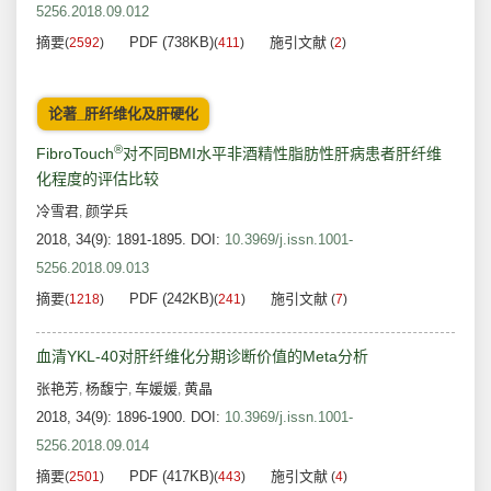
5256.2018.09.012
摘要
PDF (738KB)
施引文献
(
2592
)
(
411
)
(
2
)
论著_肝纤维化及肝硬化
®
FibroTouch
对不同BMI水平非酒精性脂肪性肝病患者肝纤维
化程度的评估比较
冷雪君
颜学兵
,
2018, 34(9): 1891-1895.
DOI:
10.3969/j.issn.1001-
5256.2018.09.013
摘要
PDF (242KB)
施引文献
(
1218
)
(
241
)
(
7
)
血清YKL-40对肝纤维化分期诊断价值的Meta分析
张艳芳
杨馥宁
车媛媛
黄晶
,
,
,
2018, 34(9): 1896-1900.
DOI:
10.3969/j.issn.1001-
5256.2018.09.014
摘要
PDF (417KB)
施引文献
(
2501
)
(
443
)
(
4
)