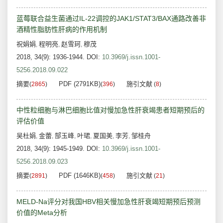
蓝莓联合益生菌通过IL-22调控的JAK1/STAT3/BAX通路改善非
酒精性脂肪性肝病的作用机制
祝娟娟
程明亮
赵雪珂
穆茂
,
,
,
2018, 34(9): 1936-1944.
DOI:
10.3969/j.issn.1001-
5256.2018.09.022
摘要
PDF (2791KB)
施引文献
(
2865
)
(
396
)
(
8
)
中性粒细胞与淋巴细胞比值对慢加急性肝衰竭患者短期预后的
评估价值
吴杜娟
金蕾
郜玉峰
叶珺
夏国美
李芳
邹桂舟
,
,
,
,
,
,
2018, 34(9): 1945-1949.
DOI:
10.3969/j.issn.1001-
5256.2018.09.023
摘要
PDF (1646KB)
施引文献
(
2891
)
(
458
)
(
21
)
MELD-Na评分对我国HBV相关慢加急性肝衰竭短期预后预测
价值的Meta分析