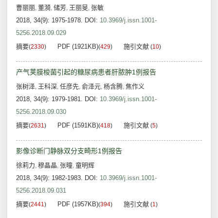
曹丽丽
董漪
储芳
王丽旻
张敏
,
,
,
,
2018, 34(9): 1975-1978.
DOI:
10.3969/j.issn.1001-
5256.2018.09.029
摘要
PDF (1921KB)
施引文献
(
2330
)
(
429
)
(
10
)
产气荚膜梭菌引起的糖尿病患者肝脓肿1例报告
张树泽
王科深
任彦先
俞泽元
杨含腾
焦作义
,
,
,
,
,
2018, 34(9): 1979-1981.
DOI:
10.3969/j.issn.1001-
5256.2018.09.030
摘要
PDF (1591KB)
施引文献
(
2631
)
(
418
)
(
5
)
影像诊断门静脉双分支畸形1例报告
徐莉力
穆晶晶
张曈
童明辉
,
,
,
2018, 34(9): 1982-1983.
DOI:
10.3969/j.issn.1001-
5256.2018.09.031
摘要
PDF (1957KB)
施引文献
(
2441
)
(
394
)
(
1
)