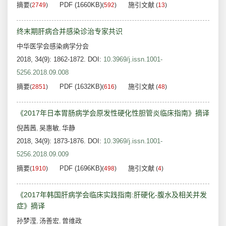
摘要
PDF (1660KB)
施引文献
(
2749
)
(
592
)
(
13
)
终末期肝病合并感染诊治专家共识
中华医学会感染病学分会
2018, 34(9): 1862-1872.
DOI:
10.3969/j.issn.1001-
5256.2018.09.008
摘要
PDF (1632KB)
施引文献
(
2851
)
(
616
)
(
48
)
《2017年日本胃肠病学会原发性硬化性胆管炎临床指南》摘译
倪茜茜
吴惠敏
华静
,
,
2018, 34(9): 1873-1876.
DOI:
10.3969/j.issn.1001-
5256.2018.09.009
摘要
PDF (1696KB)
施引文献
(
1910
)
(
498
)
(
4
)
《2017年韩国肝病学会临床实践指南:肝硬化-腹水及相关并发
症》摘译
孙梦滢
汤善宏
曾维政
,
,