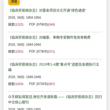
消息
《临床肝胆病杂志》对基金项目论文开通“绿色通道”
2018, 34(9): 1904-1904.
摘要
PDF (970KB)
(
1222
)
(
340
)
《临床肝胆病杂志》对编委、审稿专家稿件免收审稿费
2018, 34(9): 1944-1944.
摘要
PDF (973KB)
(
1251
)
(
371
)
《临床肝胆病杂志》2019年1-4期“重点号”选题及各期执行主
编
2018, 34(9): 1949-1949.
摘要
PDF (972KB)
(
1203
)
(
367
)
众手耕耘得复冠,继往开来谱新篇——《临床肝胆病杂志》回归
中文核心期刊
2018, 34(9): 1955-1955.