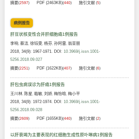
摘要
PDF (2463KB)
施引文献
(
2597
)
(
440
)
(
5
)
病例报告
肝豆状核变性合并肝细胞癌1例报告
李响
蔡洁
徐钰雯
杨芬
孙阿雷
翁亚丽
,
,
,
,
,
2018, 34(9): 1967-1971.
DOI:
10.3969/j.issn.1001-
5256.2018.09.027
摘要
PDF (1622KB)
施引文献
(
2251
)
(
407
)
(
6
)
肝包虫病误诊为肝癌1例报告
王川林
陈星
戢敏
刘娇
梅怡晗
梅小平
,
,
,
,
,
2018, 34(9): 1972-1974.
DOI:
10.3969/j.issn.1001-
5256.2018.09.028
摘要
PDF (1655KB)
施引文献
(
2609
)
(
440
)
(
2
)
以肝衰竭为主要表现的红细胞生成性原卟啉病1例报告