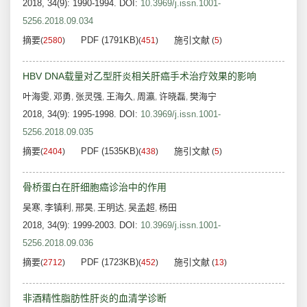
2018, 34(9): 1990-1994.
DOI:
10.3969/j.issn.1001-
5256.2018.09.034
摘要
PDF (1791KB)
施引文献
(
2580
)
(
451
)
(
5
)
HBV DNA载量对乙型肝炎相关肝癌手术治疗效果的影响
叶海雯
邓勇
张灵强
王海久
周瀛
许晓磊
樊海宁
,
,
,
,
,
,
2018, 34(9): 1995-1998.
DOI:
10.3969/j.issn.1001-
5256.2018.09.035
摘要
PDF (1535KB)
施引文献
(
2404
)
(
438
)
(
5
)
骨桥蛋白在肝细胞癌诊治中的作用
吴寒
李镇利
邢昊
王明达
吴孟超
杨田
,
,
,
,
,
2018, 34(9): 1999-2003.
DOI:
10.3969/j.issn.1001-
5256.2018.09.036
摘要
PDF (1723KB)
施引文献
(
2712
)
(
452
)
(
13
)
非酒精性脂肪性肝炎的血清学诊断