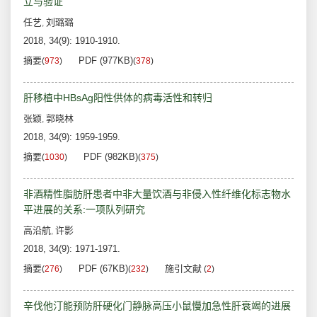
立与验证
任艺
刘璐璐
,
2018, 34(9): 1910-1910.
摘要
PDF (977KB)
(
973
)
(
378
)
肝移植中HBsAg阳性供体的病毒活性和转归
张颖
郭晓林
,
2018, 34(9): 1959-1959.
摘要
PDF (982KB)
(
1030
)
(
375
)
非酒精性脂肪肝患者中非大量饮酒与非侵入性纤维化标志物水
平进展的关系:一项队列研究
高沿航
许影
,
2018, 34(9): 1971-1971.
摘要
PDF (67KB)
施引文献
(
276
)
(
232
)
(
2
)
辛伐他汀能预防肝硬化门静脉高压小鼠慢加急性肝衰竭的进展