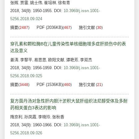
张辉
贾雷
姚士伟
崔培林
徐有青
,
,
,
,
2018, 34(9): 1950-1955.
DOI:
10.3969/j.issn.1001-
5256.2018.09.024
摘要
PDF (2036KB)
施引文献
(
2487
)
(
467
)
(
30
)
穿孔素和颗粒酶B在儿童传染性单核细胞增多症肝损伤中的表
达及意义
姜涛
李黎平
易思思
欧阳文献
谭艳芳
李双杰
,
,
,
,
,
2018, 34(9): 1956-1959.
DOI:
10.3969/j.issn.1001-
5256.2018.09.025
摘要
PDF (1536KB)
施引文献
(
3448
)
(
460
)
(
21
)
复方茵丹汤对急性肝内胆汁淤积大鼠肝组织法尼醇受体及多耐
药相关蛋白3表达的影响
隋京利
孙凤霞
李晓玲
张秋香
,
,
,
2018, 34(9): 1960-1966.
DOI:
10.3969/j.issn.1001-
5256.2018.09.026