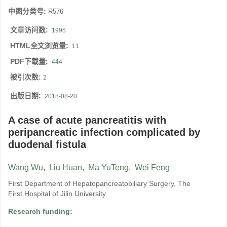
中图分类号:
R576
文章访问数:
1995
HTML全文浏览量:
11
PDF下载量:
444
被引次数:
2
出版日期:
2018-08-20
A case of acute pancreatitis with
peripancreatic infection complicated by
duodenal fistula
Wang Wu
,
Liu Huan
,
Ma YuTeng
,
Wei Feng
First Department of Hepatopancreatobiliary Surgery, The
First Hospital of Jilin University
Research funding: