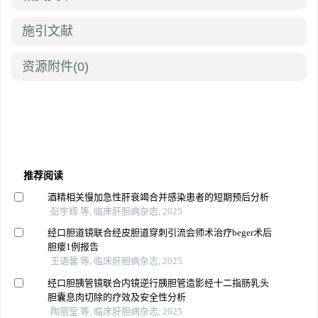
施引文献
资源附件
(0)
推荐阅读
酒精相关慢加急性肝衰竭合并感染患者的短期预后分析
彭宇辉 等, 临床肝胆病杂志, 2025
经口胆道镜联合经皮胆道穿刺引流会师术治疗beger术后
胆瘘1例报告
王语馨 等, 临床肝胆病杂志, 2025
经口胆胰管镜联合内镜逆行胰胆管造影经十二指肠乳头
胆囊息肉切除的疗效及安全性分析
陶丽莹 等, 临床肝胆病杂志, 2025