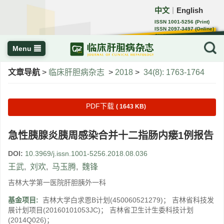
中文
English
｜
ISSN 1001-5256 (Print)
ISSN 2097-3497 (Online)
CN 22-1108/R
Menu
文章导航
>
临床肝胆病杂志
>
2018
>
34(8): 1763-1764
PDF下载
( 1643 KB)
急性胰腺炎胰周感染合并十二指肠内瘘1例报告
DOI:
10.3969/j.issn.1001-5256.2018.08.036
王武
,
刘欢
,
马玉腾
,
魏锋
吉林大学第一医院肝胆胰外一科
基金项目:
吉林大学白求恩B计划(450060521279)； 吉林省科技发
展计划项目(20160101053JC)； 吉林省卫生计生委科技计划
(2014Q026)；