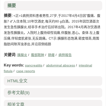
摘要
摘要:
<正>1病例资料患者男性,27岁,于2017年4月4日因"腹痛、腹
胀7 d"入住本院,10年饮酒史,每天约80 g白酒。2015年因饮酒首次
发生急性胰腺炎,经非手术治疗后好转出院。2017年4月再次饮酒诱
发急性胰腺炎。入院时上腹持续性钝痛,伴腹胀,恶心。查体:左上腹
压痛,伴轻度肌紧张,无反跳痛。CT示:胰腺形态饱满,密度增高,周围
脂肪间隙浑浊渗出,并沿双侧结肠
关键词:
胰腺炎
/
腹部脓肿
/
肠瘘
/
病例报告
Key words:
pancreatitis
/
abdominal abscess
/
intestinal
fistula
/
case reports
HTML全文
参考文献
(9)
相关文章