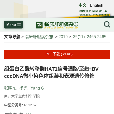
中文
English
｜
ISSN 1001-5256 (Print)
ISSN 2097-3497 (Online)
CN 22-1108/R
Menu
文章导航
>
临床肝胆病杂志
>
2019
>
35(11): 2465-2465
PDF下载
( 79 KB)
组蛋白乙酰转移酶HAT1信号通路促进HBV
cccDNA微小染色体组装和表观遗传修饰
张晓东
,
杨光
,
Yang G
南开大学生命科学学院
中图分类号:
R512.62