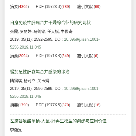
摘要
PDF (1972KB)
施引文献
(
4305
)
(
789
)
(
69
)
自身免疫性肝病合并干燥综合征的研究现状
张霞
罗丽婷
马鹤铭
任天棋
牛俊奇
,
,
,
,
2019, 35(11): 2592-2595.
DOI:
10.3969/j.issn.1001-
5256.2019.11.045
摘要
PDF (1971KB)
施引文献
(
2094
)
(
349
)
(
6
)
慢加急性肝衰竭合并感染的诊治
陆霭琪
杨可立
关玉娟
,
,
2019, 35(11): 2596-2599.
DOI:
10.3969/j.issn.1001-
5256.2019.11.046
摘要
PDF (1977KB)
施引文献
(
1790
)
(
370
)
(
18
)
左旋谷氨酸单钠-大鼠-肝再生模型的创建与应用价值
李瀚旻