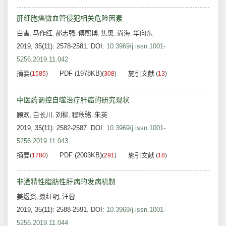
肝细胞癌微血管侵犯相关危险因素
白雪
马作红
郝志强
傅熙博
焦奥
尚海
华向东
,
,
,
,
,
,
2019, 35(11): 2578-2581.
DOI:
10.3969/j.issn.1001-
5256.2019.11.042
摘要
PDF (1978KB)
施引文献
(
1585
)
(
308
)
(
13
)
中医药调控自噬治疗肝癌的研究现状
顾欢
白长川
刘柳
程秋骆
朱英
,
,
,
,
2019, 35(11): 2582-2587.
DOI:
10.3969/j.issn.1001-
5256.2019.11.043
摘要
PDF (2003KB)
施引文献
(
1780
)
(
291
)
(
18
)
非酒精性脂肪性肝病的发病机制
姜煜资
聂红明
汪蓉
,
,
2019, 35(11): 2588-2591.
DOI:
10.3969/j.issn.1001-
5256.2019.11.044