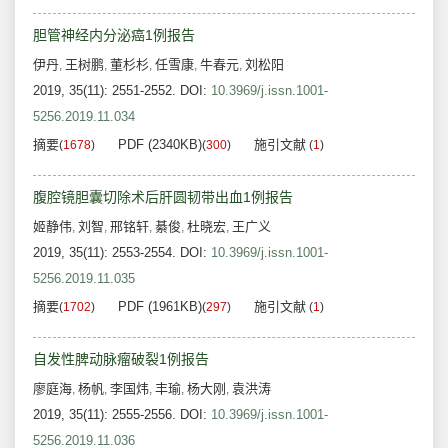
胆管神经内分泌癌1例报告
伊丹
王树鹏
董杉杉
任雪康
牛春元
刘松阳
,
,
,
,
,
2019, 35(11): 2551-2552.
DOI:
10.3969/j.issn.1001-
5256.2019.11.034
摘要
PDF (2340KB)
施引文献
(
1678
)
(
300
)
(
1
)
腹腔镜胆囊切除术后肝圆韧带出血1例报告
姬静伟
刘智
邢铭轩
綦俊
杜晓宏
王广义
,
,
,
,
,
2019, 35(11): 2553-2554.
DOI:
10.3969/j.issn.1001-
5256.2019.11.035
摘要
PDF (1961KB)
施引文献
(
1702
)
(
297
)
(
1
)
自发性脾动脉瘤破裂1例报告
廖庭海
杨帆
李国炜
丰瑜
杨大刚
袁洪涛
,
,
,
,
,
2019, 35(11): 2555-2556.
DOI:
10.3969/j.issn.1001-
5256.2019.11.036