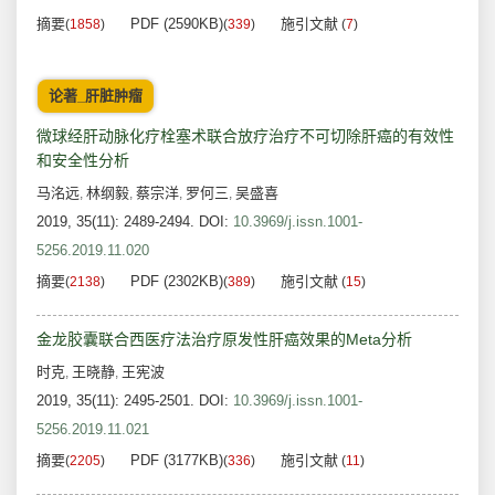
摘要
PDF (2590KB)
施引文献
(
1858
)
(
339
)
(
7
)
论著_肝脏肿瘤
微球经肝动脉化疗栓塞术联合放疗治疗不可切除肝癌的有效性
和安全性分析
马洺远
林纲毅
蔡宗洋
罗何三
吴盛喜
,
,
,
,
2019, 35(11): 2489-2494.
DOI:
10.3969/j.issn.1001-
5256.2019.11.020
摘要
PDF (2302KB)
施引文献
(
2138
)
(
389
)
(
15
)
金龙胶囊联合西医疗法治疗原发性肝癌效果的Meta分析
时克
王晓静
王宪波
,
,
2019, 35(11): 2495-2501.
DOI:
10.3969/j.issn.1001-
5256.2019.11.021
摘要
PDF (3177KB)
施引文献
(
2205
)
(
336
)
(
11
)