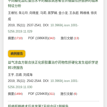
不同糖化血红蛋白水平的糖尿病患者合并细菌性肝脓肿的临床
特征分析
王维钊
朱沁玲
向晓星
马莉
居梦娴
金小龙
王永超
韩维维
徐庆
,
,
,
,
,
,
,
,
成
2019, 35(11): 2537-2541.
DOI:
10.3969/j.issn.1001-
5256.2019.11.029
摘要
PDF (1986KB)
施引文献
(
1710
)
(
342
)
(
13
)
病例报告
益气凉血方联合扶正化瘀胶囊治疗药物性肝硬化发生组织学逆
转1例报告
王宇
吕婧
刘成海
,
,
2019, 35(11): 2542-2544.
DOI:
10.3969/j.issn.1001-
5256.2019.11.030
摘要
PDF (2294KB)
施引文献
(
1494
)
(
311
)
(
6
)
肝癌肝移植术后并发第7天综合征1例报告