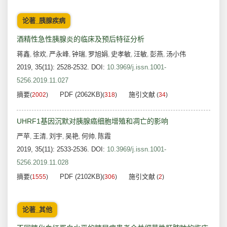
论著_胰腺疾病
酒精性急性胰腺炎的临床及预后特征分析
蒋鑫
徐欢
严永峰
钟瑞
罗旭娟
史孝敏
汪敏
彭燕
汤小伟
,
,
,
,
,
,
,
,
2019, 35(11): 2528-2532.
DOI:
10.3969/j.issn.1001-
5256.2019.11.027
摘要
PDF (2062KB)
施引文献
(
2002
)
(
318
)
(
34
)
UHRF1基因沉默对胰腺癌细胞增殖和凋亡的影响
严苹
王清
刘宇
吴艳
何帅
陈霞
,
,
,
,
,
2019, 35(11): 2533-2536.
DOI:
10.3969/j.issn.1001-
5256.2019.11.028
摘要
PDF (2102KB)
施引文献
(
1555
)
(
306
)
(
2
)
论著_其他