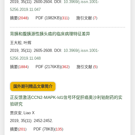
2019, 35(11): 2600-2604.
DOI:
10.3969/j.issn.1001-
5256.2019.11.047
摘要
PDF (1982KB)
施引文献
(
2048
)
(
311
)
(
7
)
背胰和腹胰源性胰头癌的临床病理特征差异
王大松
叶辉
,
2019, 35(11): 2605-2608.
DOI:
10.3969/j.issn.1001-
5256.2019.11.048
摘要
PDF (2176KB)
施引文献
(
1884
)
(
362
)
(
5
)
国外期刊精品文章简介
正反馈激活CCN2-MAPK-Id1信号环促肝癌奥沙利铂耐药的实
验研究
贾庆安
Liao X
,
2019, 35(11): 2452-2452.
摘要
PDF (78KB)
(
201
)
(
135
)