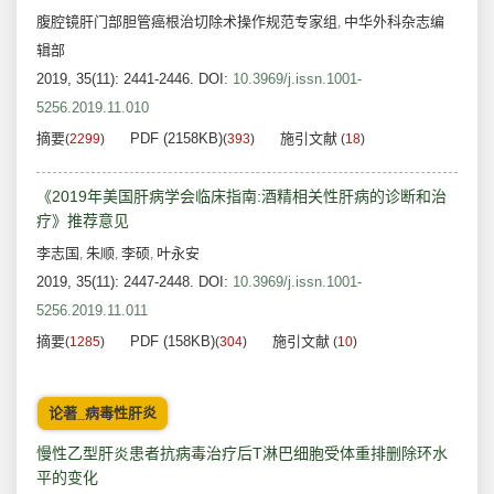
腹腔镜肝门部胆管癌根治切除术操作规范专家组
中华外科杂志编
,
辑部
2019, 35(11): 2441-2446.
DOI:
10.3969/j.issn.1001-
5256.2019.11.010
摘要
PDF (2158KB)
施引文献
(
2299
)
(
393
)
(
18
)
《2019年美国肝病学会临床指南:酒精相关性肝病的诊断和治
疗》推荐意见
李志国
朱顺
李硕
叶永安
,
,
,
2019, 35(11): 2447-2448.
DOI:
10.3969/j.issn.1001-
5256.2019.11.011
摘要
PDF (158KB)
施引文献
(
1285
)
(
304
)
(
10
)
论著_病毒性肝炎
慢性乙型肝炎患者抗病毒治疗后T淋巴细胞受体重排删除环水
平的变化