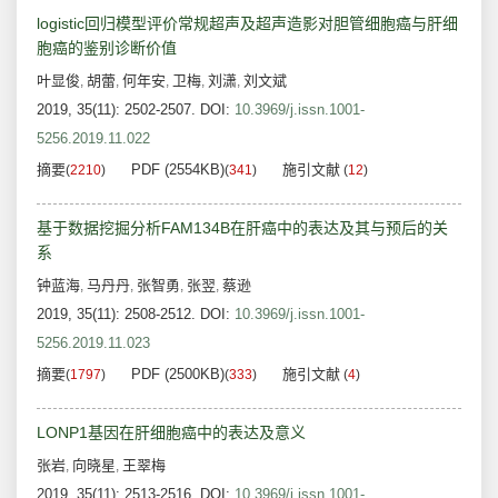
logistic回归模型评价常规超声及超声造影对胆管细胞癌与肝细
胞癌的鉴别诊断价值
叶显俊
胡蕾
何年安
卫梅
刘潇
刘文斌
,
,
,
,
,
2019, 35(11): 2502-2507.
DOI:
10.3969/j.issn.1001-
5256.2019.11.022
摘要
PDF (2554KB)
施引文献
(
2210
)
(
341
)
(
12
)
基于数据挖掘分析FAM134B在肝癌中的表达及其与预后的关
系
钟蓝海
马丹丹
张智勇
张翌
蔡逊
,
,
,
,
2019, 35(11): 2508-2512.
DOI:
10.3969/j.issn.1001-
5256.2019.11.023
摘要
PDF (2500KB)
施引文献
(
1797
)
(
333
)
(
4
)
LONP1基因在肝细胞癌中的表达及意义
张岩
向晓星
王翠梅
,
,
2019, 35(11): 2513-2516.
DOI:
10.3969/j.issn.1001-