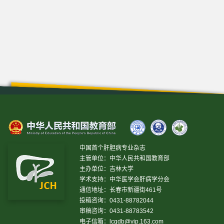
中国首个肝胆病专业杂志
主管单位：中华人民共和国教育部
主办单位：吉林大学
学术支持：中华医学会肝病学分会
通信地址：长春市新疆街461号
投稿咨询：0431-88782044
审稿咨询：0431-88783542
电子信箱：
lcgdb@vip.163.com