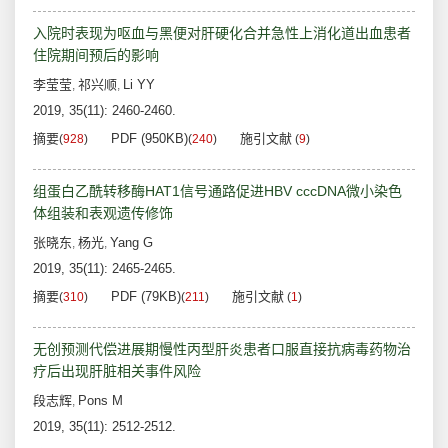
入院时表现为呕血与黑便对肝硬化合并急性上消化道出血患者
住院期间预后的影响
李莹莹
祁兴顺
Li YY
,
,
2019, 35(11): 2460-2460.
摘要
PDF (950KB)
施引文献
(
928
)
(
240
)
(
9
)
组蛋白乙酰转移酶HAT1信号通路促进HBV cccDNA微小染色
体组装和表观遗传修饰
张晓东
杨光
Yang G
,
,
2019, 35(11): 2465-2465.
摘要
PDF (79KB)
施引文献
(
310
)
(
211
)
(
1
)
无创预测代偿进展期慢性丙型肝炎患者口服直接抗病毒药物治
疗后出现肝脏相关事件风险
段志辉
Pons M
,
2019, 35(11): 2512-2512.