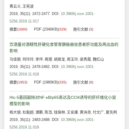
黄云义
王宪波
,
2019, 35(11): 2472-2477.
DOI:
10.3969/j.issn.1001-
5256.2019.11.017
摘要
PDF (2346KB)
施引文献
(
1660
)
(
329
)
(
3
)
饮酒量对酒精性肝硬化食管胃静脉曲张患者肝功能及再出血的
影响
马佳丽
何玲玲
李坪
蒋煜
胡居龙
周玉玲
梁秀霞
魏红山
,
,
,
,
,
,
,
2019, 35(11): 2478-2482.
DOI:
10.3969/j.issn.1001-
5256.2019.11.018
摘要
PDF (1980KB)
施引文献
(
1953
)
(
335
)
(
9
)
Hic-5基因敲除对NF-κB/p65表达及CCl4诱导的肝纤维化小鼠
模型的影响
杨大银
杜毅超
谭鹏
陈浩
钱保林
王安康
黄诗尧
付文广
夏先明
,
,
,
,
,
,
,
,
2019, 35(11): 2483-2488.
DOI:
10.3969/j.issn.1001-
5256.2019.11.019