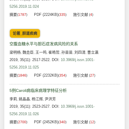
5256.2019.11.024
摘要
PDF (2224KB)
施引文献
(
1787
)
(
335
)
(
4
)
论著_胆道疾病
空腹血糖水平与胆石症发病风险的关系
梁明杨
魏垚臣
王一鸣
崔皓哲
孙苗苗
刘四清
曹立瀛
,
,
,
,
,
,
2019, 35(11): 2517-2522.
DOI:
10.3969/j.issn.1001-
5256.2019.11.025
摘要
PDF (2232KB)
施引文献
(
1846
)
(
354
)
(
27
)
5例Caroli病临床病理学特征分析
李莉
姚晶晶
杨江辉
尹洪芳
,
,
,
2019, 35(11): 2523-2527.
DOI:
10.3969/j.issn.1001-
5256.2019.11.026
摘要
PDF (2452KB)
施引文献
(
2700
)
(
340
)
(
12
)