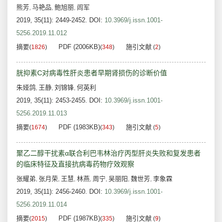
熊芳
马艳品
鲍旭丽
闾军
,
,
,
2019, 35(11): 2449-2452.
DOI:
10.3969/j.issn.1001-
5256.2019.11.012
摘要
PDF (2006KB)
施引文献
(
1826
)
(
348
)
(
2
)
胱抑素C对病毒性肝炎患者早期肾损伤的诊断价值
朱娅鸽
王静
刘锦锋
何英利
,
,
,
2019, 35(11): 2453-2455.
DOI:
10.3969/j.issn.1001-
5256.2019.11.013
摘要
PDF (1983KB)
施引文献
(
1674
)
(
343
)
(
5
)
聚乙二醇干扰素α联合利巴韦林治疗丙型肝炎失败和复发患者
的临床特征及直接抗病毒药物疗效观察
张耀弟
张月荣
王慧
林燕
周宁
吴丽阳
魏世芳
李象霖
,
,
,
,
,
,
,
2019, 35(11): 2456-2460.
DOI:
10.3969/j.issn.1001-
5256.2019.11.014
摘要
PDF (1987KB)
施引文献
(
2015
)
(
335
)
(
9
)