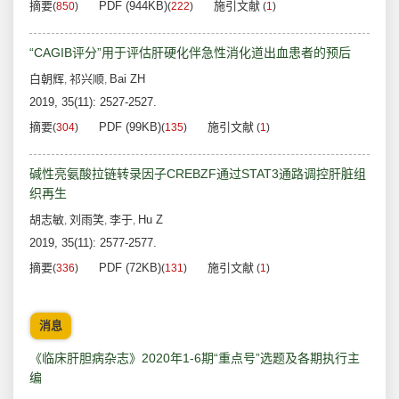
摘要
PDF (944KB)
施引文献
(
850
)
(
222
)
(
1
)
“CAGIB评分”用于评估肝硬化伴急性消化道出血患者的预后
白朝辉
祁兴顺
Bai ZH
,
,
2019, 35(11): 2527-2527.
摘要
PDF (99KB)
施引文献
(
304
)
(
135
)
(
1
)
碱性亮氨酸拉链转录因子CREBZF通过STAT3通路调控肝脏组
织再生
胡志敏
刘雨笑
李于
Hu Z
,
,
,
2019, 35(11): 2577-2577.
摘要
PDF (72KB)
施引文献
(
336
)
(
131
)
(
1
)
消息
《临床肝胆病杂志》2020年1-6期“重点号”选题及各期执行主
编