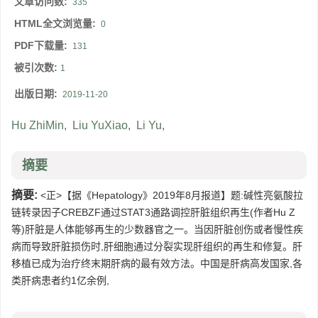
文章访问数:
335
HTML全文浏览量:
0
PDF下载量:
131
被引次数:
1
出版日期:
2019-11-20
Hu ZhiMin
,
Liu YuXiao
,
Li Yu
,
摘要
摘要:
<正>【据《Hepatology》2019年8月报道】题:碱性亮氨酸拉
链转录因子CREBZF通过STAT3通路调控肝脏组织再生(作者Hu Z
等)肝脏是人体能够再生的少数器官之一。当因肝脏创伤或者慢性疾
病而导致肝脏损伤时,肝细胞通过分裂实现肝组织的再生和修复。肝
移植已成为治疗终末期肝病的最有效方法。中国是肝病高发国家,各
类肝病患者约1亿余例,