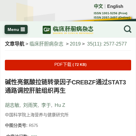
中文
English
｜
ISSN 1001-5256 (Print)
ISSN 2097-3497 (Online)
CN 22-1108/R
Menu
文章导航
>
临床肝胆病杂志
>
2019
>
35(11): 2577-2577
PDF下载
( 72 KB)
碱性亮氨酸拉链转录因子CREBZF通过STAT3
通路调控肝脏组织再生
胡志敏
,
刘雨笑
,
李于
,
Hu Z
中国科学院上海营养与健康研究所
中图分类号:
R575