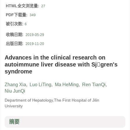
HTML全文浏览量:
27
PDF下载量:
349
被引次数:
6
收稿日期:
2019-05-29
出版日期:
2019-11-20
Advances in the clinical research on
autoimmune liver disease with Sjgren's
syndrome
Zhang Xia
,
Luo LiTing
,
Ma HeMing
,
Ren TianQi
,
Niu JunQi
Department of Hepatology,The First Hospital of Jilin
University
摘要