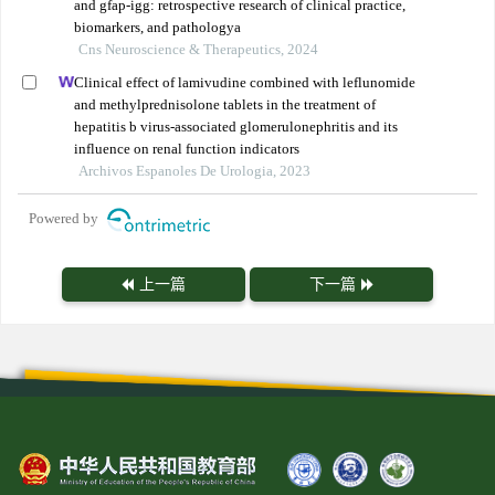
and gfap-igg: retrospective research of clinical practice,
biomarkers, and pathologya
Cns Neuroscience & Therapeutics, 2024
Clinical effect of lamivudine combined with leflunomide
and methylprednisolone tablets in the treatment of
hepatitis b virus-associated glomerulonephritis and its
influence on renal function indicators
Archivos Espanoles De Urologia, 2023
Powered by
上一篇
下一篇