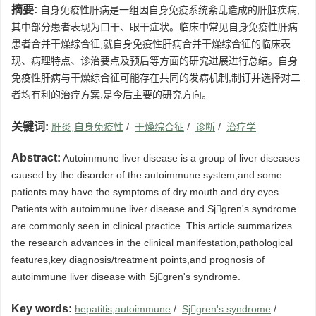
摘要:
自身免疫性肝病是一组因自身免疫系统紊乱造成的肝脏疾病,
其中部分患者表现为口干、眼干症状。临床中常见自身免疫性肝病
患者合并干燥综合征,就自身免疫性肝病合并干燥综合征的临床表
现、病理特点、诊治要点及预后等方面的研究进展进行总结。自身
免疫性肝病与干燥综合征可能存在共同的发病机制,制订并选择对二
者均有利的治疗方案,是今后主要的研究方向。
关键词:
肝炎,自身免疫性
/
干燥综合征
/
诊断
/
治疗学
Abstract:
Autoimmune liver disease is a group of liver diseases
caused by the disorder of the autoimmune system,and some
patients may have the symptoms of dry mouth and dry eyes.
Patients with autoimmune liver disease and Sjgren's syndrome
are commonly seen in clinical practice. This article summarizes
the research advances in the clinical manifestation,pathological
features,key diagnosis/treatment points,and prognosis of
autoimmune liver disease with Sjgren's syndrome.
Key words:
hepatitis,autoimmune
/
Sjgren's syndrome
/