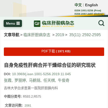
中文
English
｜
ISSN 1001-5256 (Print)
ISSN 2097-3497 (Online)
CN 22-1108/R
Menu
文章导航
>
临床肝胆病杂志
>
2019
>
35(11): 2592-2595
PDF下载
( 1971 KB)
自身免疫性肝病合并干燥综合征的研究现状
DOI:
10.3969/j.issn.1001-5256.2019.11.045
张霞
,
罗丽婷
,
马鹤铭
,
任天棋
,
牛俊奇
吉林大学白求恩第一医院肝胆胰内科
中图分类号:
R593.2;R575
文章访问数:
2081